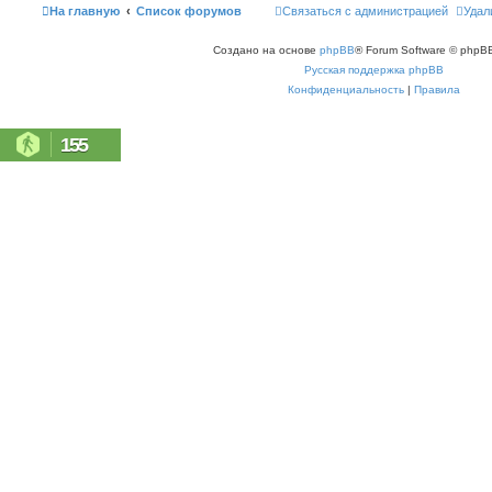
На главную
Список форумов
Связаться с администрацией
Удал
Создано на основе
phpBB
® Forum Software © phpBB
Русская поддержка phpBB
Конфиденциальность
|
Правила
155