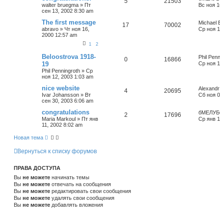
5
21503
walter bruegma
»
Пт
Вс ноя 1
сен 13, 2002 8:30 am
The first message
Michael 
17
70002
abravo
»
Чт ноя 16,
Ср ноя 1
2000 12:57 am
1
2
Beloostrova 1918-
Phil Penn
0
16866
19
Ср ноя 1
Phil Penningroth
»
Ср
ноя 12, 2003 1:03 am
nice website
Alexandr
4
20695
Ivar Johansson
»
Вт
Сб ноя 0
сен 30, 2003 6:06 am
congratulations
бМЕЛУБ
2
17696
Maria Markoul
»
Пт янв
Ср янв 1
11, 2002 8:02 am
Новая тема
Вернуться к списку форумов
ПРАВА ДОСТУПА
Вы
не можете
начинать темы
Вы
не можете
отвечать на сообщения
Вы
не можете
редактировать свои сообщения
Вы
не можете
удалять свои сообщения
Вы
не можете
добавлять вложения