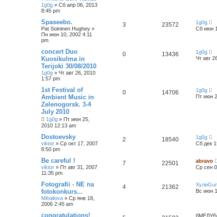
1g0g
»
Сб апр 06, 2013
8:45 pm
Spaseebo.
1g0g
3
23572
Pat Soininen Hughey
»
Сб июн 1
Пн июн 10, 2002 4:11
pm
concert Duo
1g0g
0
13436
Kuosikulma in
Чт авг 2
Terijoki 30/08/2010
1g0g
»
Чт авг 26, 2010
1:57 pm
1st Festival of
1g0g
0
14706
Ambient Music in
Пт июн 2
Zelenogorsk. 3-4
July 2010
1g0g
»
Пт июн 25,
2010 12:13 am
Dostoevsky
1g0g
2
18540
viktor
»
Ср окт 17, 2007
Сб дек 1
8:50 pm
Be careful !
abravo
7
22501
viktor
»
Пт авг 31, 2007
Ср сен 0
11:35 pm
Fotografii - NE na
ХулиGu
4
21362
fotokonkurs...
Вс июн 1
Mihailova
»
Ср янв 18,
2006 2:45 am
congratulations!
бМЕЛУБ