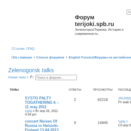
Форум
terijoki.spb.ru
Зеленогорск/Териоки. История и
современность.
Ссылки
FAQ
На главную
Список форумов
English Forums/Форумы на английско
Zelenogorsk talks
П
Р
Новая тема
о
а
и
с
с
ш
ТЕМЫ
ОТВЕТЫ
ПРОСМОТРЫ
ПОСЛЕД
к
и
р
е
SYSTO PALTY
2RUNN
2
62218
н
TOGATHERING 6 –
Пт май 2
н
11 may 2011
ы
1g0g
»
Вт апр 26, 2011
й
4:34 pm
п
о
concert Noises Of
1g0g
и
0
14945
Russia in Helsinki.
Сб апр 0
с
к
Finland 13.04.2013