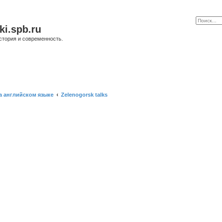
ki.spb.ru
стория и современность.
а английском языке
Zelenogorsk talks