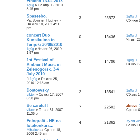
Finland 13.04.2013
1g0g
»
Сб апр 06, 2013
8:45 pm
Spaseebo.
1g0g
3
23572
Pat Soininen Hughey
»
Сб июн 1
Пн июн 10, 2002 4:11
pm
concert Duo
1g0g
0
13436
Kuosikulma in
Чт авг 2
Terijoki 30/08/2010
1g0g
»
Чт авг 26, 2010
1:57 pm
1st Festival of
1g0g
0
14706
Ambient Music in
Пт июн 2
Zelenogorsk. 3-4
July 2010
1g0g
»
Пт июн 25,
2010 12:13 am
Dostoevsky
1g0g
2
18541
viktor
»
Ср окт 17, 2007
Сб дек 1
8:50 pm
Be careful !
abravo
7
22502
viktor
»
Пт авг 31, 2007
Ср сен 0
11:35 pm
Fotografii - NE na
ХулиGu
4
21362
fotokonkurs...
Вс июн 1
Mihailova
»
Ср янв 18,
2006 2:45 am