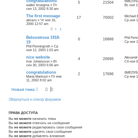
congratulations!
бМЕЛУБ
5
21504
walter bruegma
»
Пт
Вс ноя 1
сен 13, 2002 8:30 am
The first message
Michael 
17
70002
abravo
»
Чт ноя 16,
Ср ноя 1
2000 12:57 am
1
2
Beloostrova 1918-
Phil Penn
0
16866
19
Ср ноя 1
Phil Penningroth
»
Ср
ноя 12, 2003 1:03 am
nice website
Alexandr
4
20695
Ivar Johansson
»
Вт
Сб ноя 0
сен 30, 2003 6:06 am
congratulations
бМЕЛУБ
2
17696
Maria Markoul
»
Пт янв
Ср янв 1
11, 2002 8:02 am
Новая тема
Вернуться к списку форумов
ПРАВА ДОСТУПА
Вы
не можете
начинать темы
Вы
не можете
отвечать на сообщения
Вы
не можете
редактировать свои сообщения
Вы
не можете
удалять свои сообщения
Вы
не можете
добавлять вложения