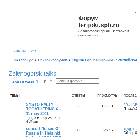
Форум
terijoki.spb.ru
Зеленогорск/Териоки. История и
современность.
Ссылки
FAQ
На главную
Список форумов
English Forums/Форумы на английско
Zelenogorsk talks
Поиск
Расширенный поиск
Новая тема
ТЕМЫ
ОТВЕТЫ
ПРОСМОТРЫ
ПОСЛЕД
SYSTO PALTY
2RUNN
2
62223
TOGATHERING 6 –
Пт май 2
11 may 2011
1g0g
»
Вт апр 26, 2011
4:34 pm
concert Noises Of
1g0g
0
14945
Russia in Helsinki.
Сб апр 0