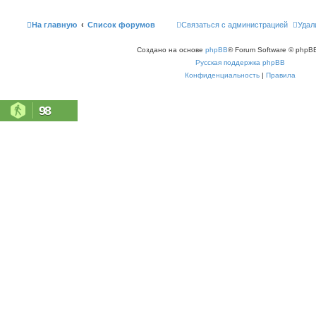
На главную
Список форумов
Связаться с администрацией
Удал
Создано на основе
phpBB
® Forum Software © phpBB
Русская поддержка phpBB
Конфиденциальность
|
Правила
98