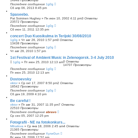
14948
Просмотры
Последнее сообщение
1g0g
Сб апр 06, 2013 8:45 pm
Spaseebo.
Pat Soininen Hughey
»
Пн июн 10, 2002 4:11 pm
3
Ответы
23572
Просмотры
Последнее сообщение
1g0g
Сб июн 11, 2011 12:35 pm
concert Duo Kuosikulma in Terijoki 30/08/2010
1g0g
»
Чт авг 26, 2010 1:57 pm
0
Ответы
13438
Просмотры
Последнее сообщение
1g0g
Чт авг 26, 2010 1:57 pm
1st Festival of Ambient Music in Zelenogorsk. 3-4 July 2010
0
Ответы
1g0g
»
Пт июн 25, 2010 12:13 am
14707
Просмотры
Последнее сообщение
1g0g
Пт июн 25, 2010 12:13 am
Dostoevsky
viktor
»
Ср окт 17, 2007 8:50 pm
2
Ответы
18542
Просмотры
Последнее сообщение
1g0g
Сб дек 19, 2009 4:10 pm
Be careful !
viktor
»
Пт авг 31, 2007 11:35 pm
7
Ответы
22510
Просмотры
Последнее сообщение
abravo
Ср сен 05, 2007 12:25 pm
Fotografii - NE na fotokonkurs...
Mihailova
»
Ср янв 18, 2006 2:45 am
4
Ответы
21365
Просмотры
Последнее сообщение
ХулиGun
Вс июн 18, 2006 12:52 pm