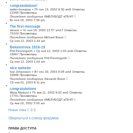
congratulations!
walter bruegma
»
Пт сен 13, 2002 8:30 am
5
Ответы
21508
Просмотры
Последнее сообщение
бМЕЛУБОДТ вТБЧП
Вс ноя 16, 2003 7:56 pm
The first message
abravo
»
Чт ноя 16, 2000 12:57 am
17
Ответы
70243
Просмотры
Последнее сообщение
Michael Bravo
Ср ноя 12, 2003 1:44 am
Beloostrova 1918-19
Phil Penningroth
»
Ср ноя 12, 2003 1:03 am
0
Ответы
16867
Просмотры
Последнее сообщение
Phil Penningroth
Ср ноя 12, 2003 1:03 am
nice website
Ivar Johansson
»
Вт сен 30, 2003 6:06 am
4
Ответы
20696
Просмотры
Последнее сообщение
Alexandr Bravo
Сб ноя 01, 2003 8:11 pm
congratulations
Maria Markoul
»
Пт янв 11, 2002 8:02 am
2
Ответы
17701
Просмотры
Последнее сообщение
бМЕЛУБОДТ вТБЧП
Ср янв 16, 2002 5:00 am
Новая тема
Вернуться к списку форумов
ПРАВА ДОСТУПА