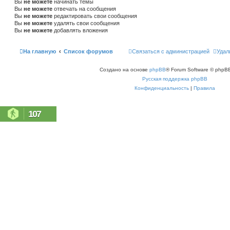
Вы
не можете
начинать темы
Вы
не можете
отвечать на сообщения
Вы
не можете
редактировать свои сообщения
Вы
не можете
удалять свои сообщения
Вы
не можете
добавлять вложения
На главную
Список форумов
Связаться с администрацией
Удал
Создано на основе
phpBB
® Forum Software © phpBB
Русская поддержка phpBB
Конфиденциальность
|
Правила
107