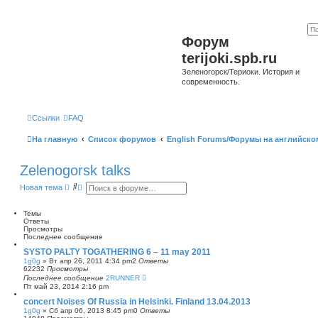
Форум
terijoki.spb.ru
Зеленогорск/Териоки. История и
современность.
Ссылки
FAQ
На главную
Список форумов
English Forums/Форумы на английско
Zelenogorsk talks
П
Р
Новая тема
о
а
и
с
с
ш
Темы
к
и
Ответы
р
Просмотры
е
Последнее сообщение
н
SYSTO PALTY TOGATHERING 6 – 11 may 2011
н
1g0g
»
Вт апр 26, 2011 4:34 pm
2
Ответы
ы
62232
Просмотры
й
Последнее сообщение
2RUNNER
п
Пт май 23, 2014 2:16 pm
о
и
concert Noises Of Russia in Helsinki. Finland 13.04.2013
с
1g0g
»
Сб апр 06, 2013 8:45 pm
0
Ответы
к