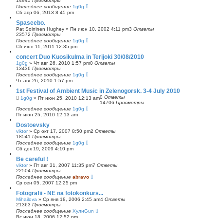
14945
Просмотры
Последнее сообщение
1g0g
Сб апр 06, 2013 8:45 pm
Spaseebo.
Pat Soininen Hughey
»
Пн июн 10, 2002 4:11 pm
3
Ответы
23572
Просмотры
Последнее сообщение
1g0g
Сб июн 11, 2011 12:35 pm
concert Duo Kuosikulma in Terijoki 30/08/2010
1g0g
»
Чт авг 26, 2010 1:57 pm
0
Ответы
13436
Просмотры
Последнее сообщение
1g0g
Чт авг 26, 2010 1:57 pm
1st Festival of Ambient Music in Zelenogorsk. 3-4 July 2010
0
Ответы
1g0g
»
Пт июн 25, 2010 12:13 am
14706
Просмотры
Последнее сообщение
1g0g
Пт июн 25, 2010 12:13 am
Dostoevsky
viktor
»
Ср окт 17, 2007 8:50 pm
2
Ответы
18541
Просмотры
Последнее сообщение
1g0g
Сб дек 19, 2009 4:10 pm
Be careful !
viktor
»
Пт авг 31, 2007 11:35 pm
7
Ответы
22504
Просмотры
Последнее сообщение
abravo
Ср сен 05, 2007 12:25 pm
Fotografii - NE na fotokonkurs...
Mihailova
»
Ср янв 18, 2006 2:45 am
4
Ответы
21363
Просмотры
Последнее сообщение
ХулиGun
Вс июн 18, 2006 12:52 pm