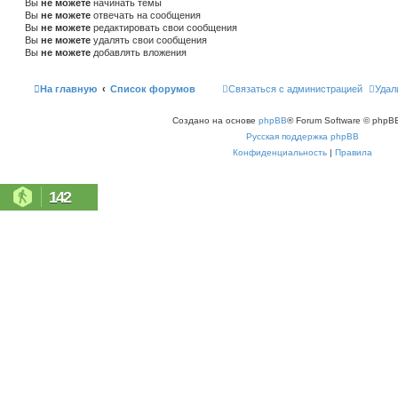
Вы
не можете
начинать темы
Вы
не можете
отвечать на сообщения
Вы
не можете
редактировать свои сообщения
Вы
не можете
удалять свои сообщения
Вы
не можете
добавлять вложения
На главную
Список форумов
Связаться с администрацией
Удал
Создано на основе
phpBB
® Forum Software © phpBB
Русская поддержка phpBB
Конфиденциальность
|
Правила
142