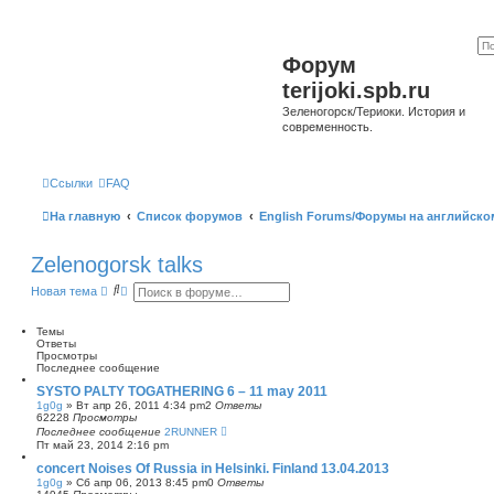
Форум
terijoki.spb.ru
Зеленогорск/Териоки. История и
современность.
Ссылки
FAQ
На главную
Список форумов
English Forums/Форумы на английско
Zelenogorsk talks
П
Р
Новая тема
о
а
и
с
с
ш
Темы
к
и
Ответы
р
Просмотры
е
Последнее сообщение
н
SYSTO PALTY TOGATHERING 6 – 11 may 2011
н
1g0g
»
Вт апр 26, 2011 4:34 pm
2
Ответы
ы
62228
Просмотры
й
Последнее сообщение
2RUNNER
п
Пт май 23, 2014 2:16 pm
о
и
concert Noises Of Russia in Helsinki. Finland 13.04.2013
с
1g0g
»
Сб апр 06, 2013 8:45 pm
0
Ответы
к