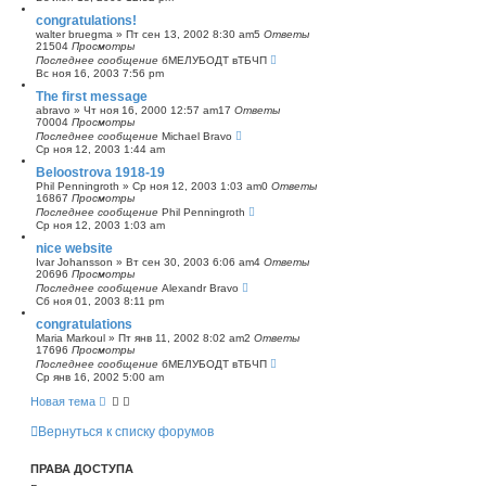
congratulations!
walter bruegma
»
Пт сен 13, 2002 8:30 am
5
Ответы
21504
Просмотры
Последнее сообщение
бМЕЛУБОДТ вТБЧП
Вс ноя 16, 2003 7:56 pm
The first message
abravo
»
Чт ноя 16, 2000 12:57 am
17
Ответы
70004
Просмотры
Последнее сообщение
Michael Bravo
Ср ноя 12, 2003 1:44 am
Beloostrova 1918-19
Phil Penningroth
»
Ср ноя 12, 2003 1:03 am
0
Ответы
16867
Просмотры
Последнее сообщение
Phil Penningroth
Ср ноя 12, 2003 1:03 am
nice website
Ivar Johansson
»
Вт сен 30, 2003 6:06 am
4
Ответы
20696
Просмотры
Последнее сообщение
Alexandr Bravo
Сб ноя 01, 2003 8:11 pm
congratulations
Maria Markoul
»
Пт янв 11, 2002 8:02 am
2
Ответы
17696
Просмотры
Последнее сообщение
бМЕЛУБОДТ вТБЧП
Ср янв 16, 2002 5:00 am
Новая тема
Вернуться к списку форумов
ПРАВА ДОСТУПА