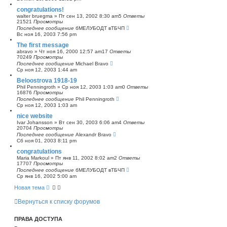
congratulations!
walter bruegma
»
Пт сен 13, 2002 8:30 am
5
Ответы
21521
Просмотры
Последнее сообщение
бМЕЛУБОДТ вТБЧП
Вс ноя 16, 2003 7:56 pm
The first message
abravo
»
Чт ноя 16, 2000 12:57 am
17
Ответы
70249
Просмотры
Последнее сообщение
Michael Bravo
Ср ноя 12, 2003 1:44 am
Beloostrova 1918-19
Phil Penningroth
»
Ср ноя 12, 2003 1:03 am
0
Ответы
16876
Просмотры
Последнее сообщение
Phil Penningroth
Ср ноя 12, 2003 1:03 am
nice website
Ivar Johansson
»
Вт сен 30, 2003 6:06 am
4
Ответы
20704
Просмотры
Последнее сообщение
Alexandr Bravo
Сб ноя 01, 2003 8:11 pm
congratulations
Maria Markoul
»
Пт янв 11, 2002 8:02 am
2
Ответы
17707
Просмотры
Последнее сообщение
бМЕЛУБОДТ вТБЧП
Ср янв 16, 2002 5:00 am
Новая тема
Вернуться к списку форумов
ПРАВА ДОСТУПА