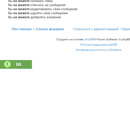
Вы
не можете
начинать темы
Вы
не можете
отвечать на сообщения
Вы
не можете
редактировать свои сообщения
Вы
не можете
удалять свои сообщения
Вы
не можете
добавлять вложения
На главную
Список форумов
Связаться с администрацией
Удал
Создано на основе
phpBB
® Forum Software © phpBB
Русская поддержка phpBB
Конфиденциальность
|
Правила
84