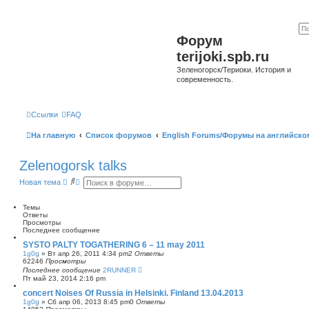
Форум
terijoki.spb.ru
Зеленогорск/Териоки. История и
современность.
Ссылки
FAQ
На главную
Список форумов
English Forums/Форумы на английско
Zelenogorsk talks
П
Р
Новая тема
о
а
и
с
с
ш
Темы
к
и
Ответы
р
Просмотры
е
Последнее сообщение
н
SYSTO PALTY TOGATHERING 6 – 11 may 2011
н
1g0g
»
Вт апр 26, 2011 4:34 pm
2
Ответы
ы
62246
Просмотры
й
Последнее сообщение
2RUNNER
п
Пт май 23, 2014 2:16 pm
о
и
concert Noises Of Russia in Helsinki. Finland 13.04.2013
с
1g0g
»
Сб апр 06, 2013 8:45 pm
0
Ответы
к