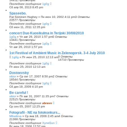
14952
Просмотры
Последнее сообщение
1g0g
Сб апр 06, 2013 8:45 pm
Spaseebo.
Pat Soininen Hughey
»
Пн июн 10, 2002 4:11 pm
3
Ответы
23577
Просмотры
Последнее сообщение
1g0g
Сб июн 11, 2011 12:35 pm
concert Duo Kuosikulma in Terijoki 30/08/2010
1g0g
»
Чт авг 26, 2010 1:57 pm
0
Ответы
13441
Просмотры
Последнее сообщение
1g0g
Чт авг 26, 2010 1:57 pm
1st Festival of Ambient Music in Zelenogorsk. 3-4 July 2010
0
Ответы
1g0g
»
Пт июн 25, 2010 12:13 am
14710
Просмотры
Последнее сообщение
1g0g
Пт июн 25, 2010 12:13 am
Dostoevsky
viktor
»
Ср окт 17, 2007 8:50 pm
2
Ответы
18544
Просмотры
Последнее сообщение
1g0g
Сб дек 19, 2009 4:10 pm
Be careful !
viktor
»
Пт авг 31, 2007 11:35 pm
7
Ответы
22515
Просмотры
Последнее сообщение
abravo
Ср сен 05, 2007 12:25 pm
Fotografii - NE na fotokonkurs...
Mihailova
»
Ср янв 18, 2006 2:45 am
4
Ответы
21368
Просмотры
Последнее сообщение
ХулиGun
Вс июн 18, 2006 12:52 pm