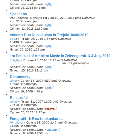
14948
Просмотры
Последнее сообщение
1g0g
Сб апр 06, 2013 8:45 pm
Spaseebo.
Pat Soininen Hughey
»
Пн июн 10, 2002 4:11 pm
3
Ответы
23572
Просмотры
Последнее сообщение
1g0g
Сб июн 11, 2011 12:35 pm
concert Duo Kuosikulma in Terijoki 30/08/2010
1g0g
»
Чт авг 26, 2010 1:57 pm
0
Ответы
13438
Просмотры
Последнее сообщение
1g0g
Чт авг 26, 2010 1:57 pm
1st Festival of Ambient Music in Zelenogorsk. 3-4 July 2010
0
Ответы
1g0g
»
Пт июн 25, 2010 12:13 am
14707
Просмотры
Последнее сообщение
1g0g
Пт июн 25, 2010 12:13 am
Dostoevsky
viktor
»
Ср окт 17, 2007 8:50 pm
2
Ответы
18542
Просмотры
Последнее сообщение
1g0g
Сб дек 19, 2009 4:10 pm
Be careful !
viktor
»
Пт авг 31, 2007 11:35 pm
7
Ответы
22510
Просмотры
Последнее сообщение
abravo
Ср сен 05, 2007 12:25 pm
Fotografii - NE na fotokonkurs...
Mihailova
»
Ср янв 18, 2006 2:45 am
4
Ответы
21365
Просмотры
Последнее сообщение
ХулиGun
Вс июн 18, 2006 12:52 pm