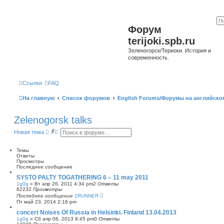
Форум
terijoki.spb.ru
Зеленогорск/Териоки. История и
современность.
Ссылки
FAQ
На главную
Список форумов
English Forums/Форумы на английско
Zelenogorsk talks
П
Р
Новая тема
о
а
и
с
с
ш
Темы
к
и
Ответы
р
Просмотры
е
Последнее сообщение
н
SYSTO PALTY TOGATHERING 6 – 11 may 2011
н
1g0g
»
Вт апр 26, 2011 4:34 pm
2
Ответы
ы
62232
Просмотры
й
Последнее сообщение
2RUNNER
п
Пт май 23, 2014 2:16 pm
о
и
concert Noises Of Russia in Helsinki. Finland 13.04.2013
с
1g0g
»
Сб апр 06, 2013 8:45 pm
0
Ответы
к