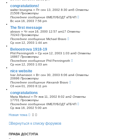
congratulations!
walter bruegma
»
Пт сен 13, 2002 8:30 am
5
Ответы
21508
Просмотры
Последнее сообщение
бМЕЛУБОДТ вТБЧП
Вс ноя 16, 2003 7:56 pm
The first message
abravo
»
Чт ноя 16, 2000 12:57 am
17
Ответы
70243
Просмотры
Последнее сообщение
Michael Bravo
Ср ноя 12, 2003 1:44 am
Beloostrova 1918-19
Phil Penningroth
»
Ср ноя 12, 2003 1:03 am
0
Ответы
16867
Просмотры
Последнее сообщение
Phil Penningroth
Ср ноя 12, 2003 1:03 am
nice website
Ivar Johansson
»
Вт сен 30, 2003 6:06 am
4
Ответы
20696
Просмотры
Последнее сообщение
Alexandr Bravo
Сб ноя 01, 2003 8:11 pm
congratulations
Maria Markoul
»
Пт янв 11, 2002 8:02 am
2
Ответы
17701
Просмотры
Последнее сообщение
бМЕЛУБОДТ вТБЧП
Ср янв 16, 2002 5:00 am
Новая тема
Вернуться к списку форумов
ПРАВА ДОСТУПА