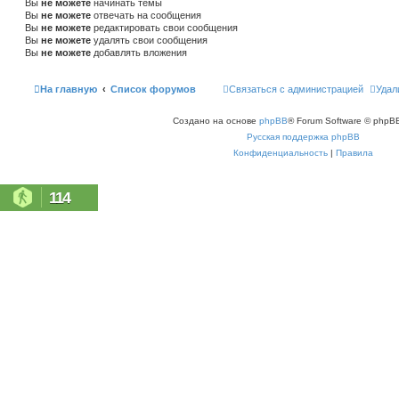
Вы
не можете
начинать темы
Вы
не можете
отвечать на сообщения
Вы
не можете
редактировать свои сообщения
Вы
не можете
удалять свои сообщения
Вы
не можете
добавлять вложения
На главную
Список форумов
Связаться с администрацией
Удал
Создано на основе
phpBB
® Forum Software © phpBB
Русская поддержка phpBB
Конфиденциальность
|
Правила
114