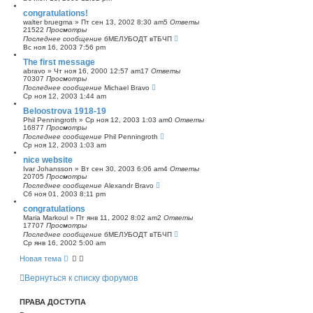
congratulations!
walter bruegma
»
Пт сен 13, 2002 8:30 am
5
Ответы
21522
Просмотры
Последнее сообщение
бМЕЛУБОДТ вТБЧП
Вс ноя 16, 2003 7:56 pm
The first message
abravo
»
Чт ноя 16, 2000 12:57 am
17
Ответы
70307
Просмотры
Последнее сообщение
Michael Bravo
Ср ноя 12, 2003 1:44 am
Beloostrova 1918-19
Phil Penningroth
»
Ср ноя 12, 2003 1:03 am
0
Ответы
16877
Просмотры
Последнее сообщение
Phil Penningroth
Ср ноя 12, 2003 1:03 am
nice website
Ivar Johansson
»
Вт сен 30, 2003 6:06 am
4
Ответы
20705
Просмотры
Последнее сообщение
Alexandr Bravo
Сб ноя 01, 2003 8:11 pm
congratulations
Maria Markoul
»
Пт янв 11, 2002 8:02 am
2
Ответы
17707
Просмотры
Последнее сообщение
бМЕЛУБОДТ вТБЧП
Ср янв 16, 2002 5:00 am
Новая тема
Вернуться к списку форумов
ПРАВА ДОСТУПА