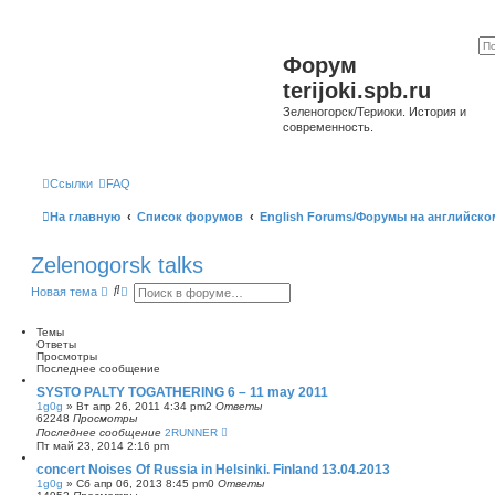
Форум
terijoki.spb.ru
Зеленогорск/Териоки. История и
современность.
Ссылки
FAQ
На главную
Список форумов
English Forums/Форумы на английско
Zelenogorsk talks
П
Р
Новая тема
о
а
и
с
с
ш
Темы
к
и
Ответы
р
Просмотры
е
Последнее сообщение
н
SYSTO PALTY TOGATHERING 6 – 11 may 2011
н
1g0g
»
Вт апр 26, 2011 4:34 pm
2
Ответы
ы
62248
Просмотры
й
Последнее сообщение
2RUNNER
п
Пт май 23, 2014 2:16 pm
о
и
concert Noises Of Russia in Helsinki. Finland 13.04.2013
с
1g0g
»
Сб апр 06, 2013 8:45 pm
0
Ответы
к