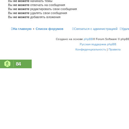
Вы
не можете
начинать темы
Вы
не можете
отвечать на сообщения
Вы
не можете
редактировать свои сообщения
Вы
не можете
удалять свои сообщения
Вы
не можете
добавлять вложения
На главную
Список форумов
Связаться с администрацией
Удал
Создано на основе
phpBB
® Forum Software © phpBB
Русская поддержка phpBB
Конфиденциальность
|
Правила
84