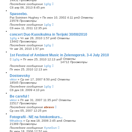
14952
Просмотры
Последнее сообщение
1g0g
Сб апр 06, 2013 8:45 pm
Spaseebo.
Pat Soininen Hughey
»
Пн июн 10, 2002 4:11 pm
3
Ответы
23578
Просмотры
Последнее сообщение
1g0g
Сб июн 11, 2011 12:35 pm
concert Duo Kuosikulma in Terijoki 30/08/2010
1g0g
»
Чт авг 26, 2010 1:57 pm
0
Ответы
13442
Просмотры
Последнее сообщение
1g0g
Чт авг 26, 2010 1:57 pm
1st Festival of Ambient Music in Zelenogorsk. 3-4 July 2010
0
Ответы
1g0g
»
Пт июн 25, 2010 12:13 am
14712
Просмотры
Последнее сообщение
1g0g
Пт июн 25, 2010 12:13 am
Dostoevsky
viktor
»
Ср окт 17, 2007 8:50 pm
2
Ответы
18545
Просмотры
Последнее сообщение
1g0g
Сб дек 19, 2009 4:10 pm
Be careful !
viktor
»
Пт авг 31, 2007 11:35 pm
7
Ответы
22517
Просмотры
Последнее сообщение
abravo
Ср сен 05, 2007 12:25 pm
Fotografii - NE na fotokonkurs...
Mihailova
»
Ср янв 18, 2006 2:45 am
4
Ответы
21369
Просмотры
Последнее сообщение
ХулиGun
Вс июн 18, 2006 12:52 pm