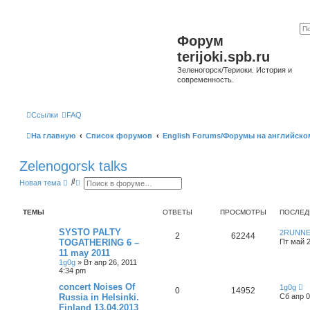
Форум
terijoki.spb.ru
Зеленогорск/Териоки. История и
современность.
Ссылки
FAQ
На главную
Список форумов
English Forums/Форумы на английско
Zelenogorsk talks
П
Р
Новая тема
о
а
и
с
с
ш
ТЕМЫ
ОТВЕТЫ
ПРОСМОТРЫ
ПОСЛЕД
к
и
р
е
SYSTO PALTY
2RUNN
2
62244
н
TOGATHERING 6 –
Пт май 2
н
11 may 2011
ы
1g0g
»
Вт апр 26, 2011
й
4:34 pm
п
о
concert Noises Of
1g0g
и
0
14952
Russia in Helsinki.
Сб апр 0
с
к
Finland 13.04.2013