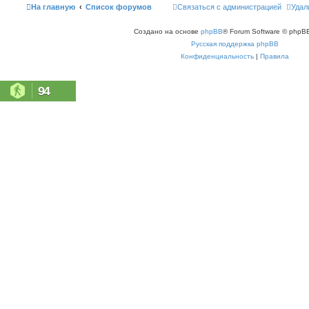
На главную
Список форумов
Связаться с администрацией
Удал
Создано на основе
phpBB
® Forum Software © phpBB
Русская поддержка phpBB
Конфиденциальность
|
Правила
94