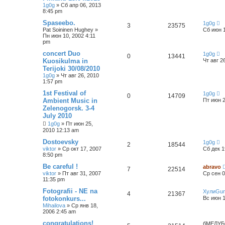
1g0g
»
Сб апр 06, 2013
8:45 pm
Spaseebo.
1g0g
3
23575
Pat Soininen Hughey
»
Сб июн 1
Пн июн 10, 2002 4:11
pm
concert Duo
1g0g
0
13441
Kuosikulma in
Чт авг 2
Terijoki 30/08/2010
1g0g
»
Чт авг 26, 2010
1:57 pm
1st Festival of
1g0g
0
14709
Ambient Music in
Пт июн 2
Zelenogorsk. 3-4
July 2010
1g0g
»
Пт июн 25,
2010 12:13 am
Dostoevsky
1g0g
2
18544
viktor
»
Ср окт 17, 2007
Сб дек 1
8:50 pm
Be careful !
abravo
7
22514
viktor
»
Пт авг 31, 2007
Ср сен 0
11:35 pm
Fotografii - NE na
ХулиGu
4
21367
fotokonkurs...
Вс июн 1
Mihailova
»
Ср янв 18,
2006 2:45 am
congratulations!
бМЕЛУБ