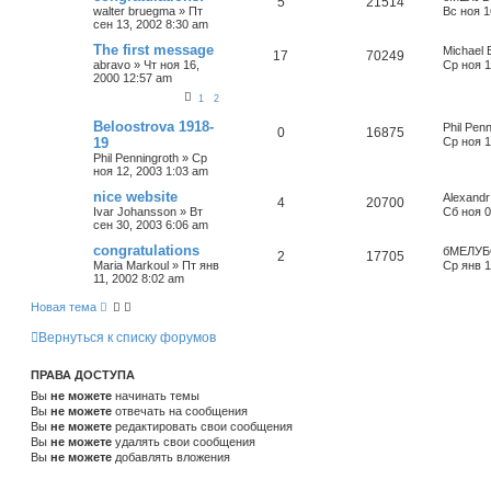
5
21514
walter bruegma
»
Пт
Вс ноя 1
сен 13, 2002 8:30 am
The first message
Michael 
17
70249
abravo
»
Чт ноя 16,
Ср ноя 1
2000 12:57 am
1
2
Beloostrova 1918-
Phil Penn
0
16875
19
Ср ноя 1
Phil Penningroth
»
Ср
ноя 12, 2003 1:03 am
nice website
Alexandr
4
20700
Ivar Johansson
»
Вт
Сб ноя 0
сен 30, 2003 6:06 am
congratulations
бМЕЛУБ
2
17705
Maria Markoul
»
Пт янв
Ср янв 1
11, 2002 8:02 am
Новая тема
Вернуться к списку форумов
ПРАВА ДОСТУПА
Вы
не можете
начинать темы
Вы
не можете
отвечать на сообщения
Вы
не можете
редактировать свои сообщения
Вы
не можете
удалять свои сообщения
Вы
не можете
добавлять вложения