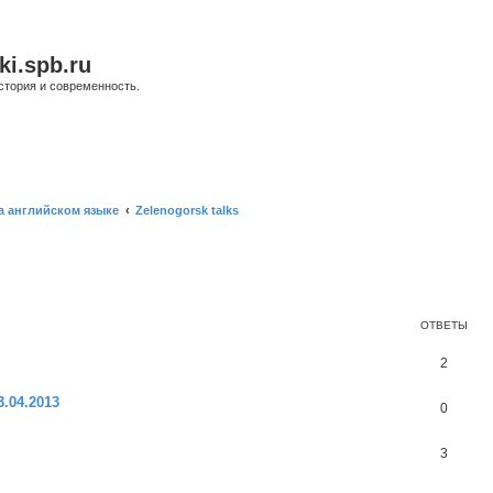
ki.spb.ru
стория и современность.
а английском языке
Zelenogorsk talks
нный поиск
ОТВЕТЫ
2
3.04.2013
0
3