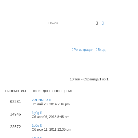
Поиск
Расширенный по
Регистрация
Вход
13 тем • Страница
1
из
1
ПРОСМОТРЫ
ПОСЛЕДНЕЕ СООБЩЕНИЕ
2RUNNER
62231
Пт май 23, 2014 2:16 pm
1g0g
14946
Сб апр 06, 2013 8:45 pm
1g0g
23572
Сб июн 11, 2011 12:35 pm