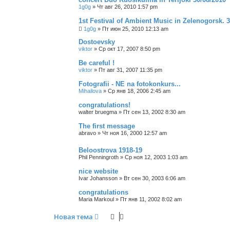
1g0g
»
Чт авг 26, 2010 1:57 pm
1st Festival of Ambient Music in Zelenogorsk. 3
1g0g
»
Пт июн 25, 2010 12:13 am
Dostoevsky
viktor
»
Ср окт 17, 2007 8:50 pm
Be careful !
viktor
»
Пт авг 31, 2007 11:35 pm
Fotografii - NE na fotokonkurs...
Mihailova
»
Ср янв 18, 2006 2:45 am
congratulations!
walter bruegma
»
Пт сен 13, 2002 8:30 am
The first message
abravo
»
Чт ноя 16, 2000 12:57 am
Beloostrova 1918-19
Phil Penningroth
»
Ср ноя 12, 2003 1:03 am
nice website
Ivar Johansson
»
Вт сен 30, 2003 6:06 am
congratulations
Maria Markoul
»
Пт янв 11, 2002 8:02 am
Новая тема