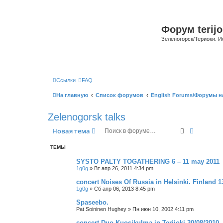
Форум terijo
Зеленогорск/Териоки. И
Ссылки
FAQ
На главную
Список форумов
English Forums/Форумы н
Zelenogorsk talks
Поиск
Расшире
Новая тема
ТЕМЫ
SYSTO PALTY TOGATHERING 6 – 11 may 2011
1g0g
»
Вт апр 26, 2011 4:34 pm
concert Noises Of Russia in Helsinki. Finland 1
1g0g
»
Сб апр 06, 2013 8:45 pm
Spaseebo.
Pat Soininen Hughey
»
Пн июн 10, 2002 4:11 pm
concert Duo Kuosikulma in Terijoki 30/08/2010