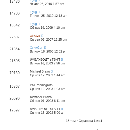
1g0g
13436
Чт авг 26, 2010 1:57 pm
1g0g
14706
Пт июн 25, 2010 12:13 am
1g0g
18542
Сб дек 19, 2009 4:10 pm
abravo
22507
Ср сен 05, 2007 12:25 pm
ХулиGun
21364
Вс июн 18, 2006 12:52 pm
бМЕЛУБОДТ вТБЧП
21505
Вс ноя 16, 2003 7:56 pm
Michael Bravo
70130
Ср ноя 12, 2003 1:44 am
Phil Penningroth
16867
Ср ноя 12, 2003 1:03 am
Alexandr Bravo
20696
Сб ноя 01, 2003 8:11 pm
бМЕЛУБОДТ вТБЧП
17697
Ср янв 16, 2002 5:00 am
13 тем • Страница
1
из
1