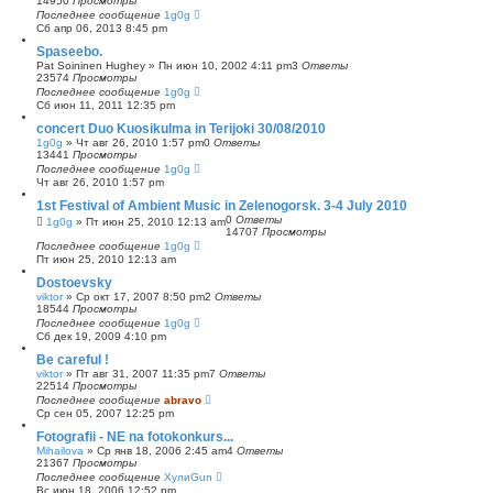
14950
Просмотры
Последнее сообщение
1g0g
Сб апр 06, 2013 8:45 pm
Spaseebo.
Pat Soininen Hughey
»
Пн июн 10, 2002 4:11 pm
3
Ответы
23574
Просмотры
Последнее сообщение
1g0g
Сб июн 11, 2011 12:35 pm
concert Duo Kuosikulma in Terijoki 30/08/2010
1g0g
»
Чт авг 26, 2010 1:57 pm
0
Ответы
13441
Просмотры
Последнее сообщение
1g0g
Чт авг 26, 2010 1:57 pm
1st Festival of Ambient Music in Zelenogorsk. 3-4 July 2010
0
Ответы
1g0g
»
Пт июн 25, 2010 12:13 am
14707
Просмотры
Последнее сообщение
1g0g
Пт июн 25, 2010 12:13 am
Dostoevsky
viktor
»
Ср окт 17, 2007 8:50 pm
2
Ответы
18544
Просмотры
Последнее сообщение
1g0g
Сб дек 19, 2009 4:10 pm
Be careful !
viktor
»
Пт авг 31, 2007 11:35 pm
7
Ответы
22514
Просмотры
Последнее сообщение
abravo
Ср сен 05, 2007 12:25 pm
Fotografii - NE na fotokonkurs...
Mihailova
»
Ср янв 18, 2006 2:45 am
4
Ответы
21367
Просмотры
Последнее сообщение
ХулиGun
Вс июн 18, 2006 12:52 pm