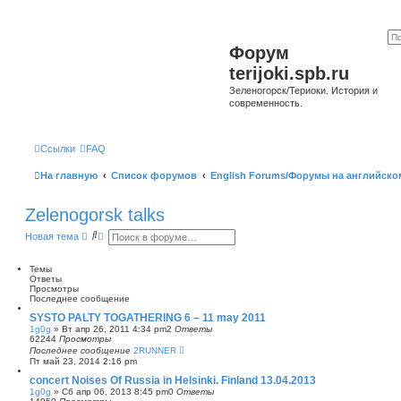
Форум
terijoki.spb.ru
Зеленогорск/Териоки. История и
современность.
Ссылки
FAQ
На главную
Список форумов
English Forums/Форумы на английско
Zelenogorsk talks
П
Р
Новая тема
о
а
и
с
с
ш
Темы
к
и
Ответы
р
Просмотры
е
Последнее сообщение
н
SYSTO PALTY TOGATHERING 6 – 11 may 2011
н
1g0g
»
Вт апр 26, 2011 4:34 pm
2
Ответы
ы
62244
Просмотры
й
Последнее сообщение
2RUNNER
п
Пт май 23, 2014 2:16 pm
о
и
concert Noises Of Russia in Helsinki. Finland 13.04.2013
с
1g0g
»
Сб апр 06, 2013 8:45 pm
0
Ответы
к