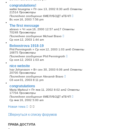
congratulations!
walter bruegma
»
Пт сен 13, 2002 8:30 am
5
Ответы
21514
Просмотры
Последнее сообщение
бМЕЛУБОДТ вТБЧП
Вс ноя 16, 2003 7:56 pm
The first message
abravo
»
Чт ноя 16, 2000 12:57 am
17
Ответы
70248
Просмотры
Последнее сообщение
Michael Bravo
Ср ноя 12, 2003 1:44 am
Beloostrova 1918-19
Phil Penningroth
»
Ср ноя 12, 2003 1:03 am
0
Ответы
16875
Просмотры
Последнее сообщение
Phil Penningroth
Ср ноя 12, 2003 1:03 am
nice website
Ivar Johansson
»
Вт сен 30, 2003 6:06 am
4
Ответы
20700
Просмотры
Последнее сообщение
Alexandr Bravo
Сб ноя 01, 2003 8:11 pm
congratulations
Maria Markoul
»
Пт янв 11, 2002 8:02 am
2
Ответы
17704
Просмотры
Последнее сообщение
бМЕЛУБОДТ вТБЧП
Ср янв 16, 2002 5:00 am
Новая тема
Вернуться к списку форумов
ПРАВА ДОСТУПА