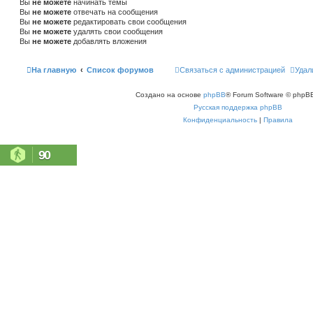
Вы
не можете
начинать темы
Вы
не можете
отвечать на сообщения
Вы
не можете
редактировать свои сообщения
Вы
не можете
удалять свои сообщения
Вы
не можете
добавлять вложения
На главную
Список форумов
Связаться с администрацией
Удал
Создано на основе
phpBB
® Forum Software © phpBB
Русская поддержка phpBB
Конфиденциальность
|
Правила
90