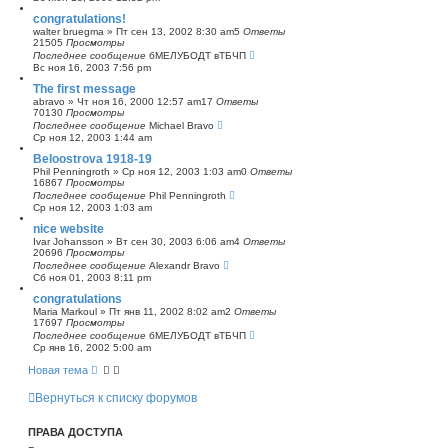
congratulations!
walter bruegma
»
Пт сен 13, 2002 8:30 am
5
Ответы
21505
Просмотры
Последнее сообщение
бМЕЛУБОДТ вТБЧП
Вс ноя 16, 2003 7:56 pm
The first message
abravo
»
Чт ноя 16, 2000 12:57 am
17
Ответы
70130
Просмотры
Последнее сообщение
Michael Bravo
Ср ноя 12, 2003 1:44 am
Beloostrova 1918-19
Phil Penningroth
»
Ср ноя 12, 2003 1:03 am
0
Ответы
16867
Просмотры
Последнее сообщение
Phil Penningroth
Ср ноя 12, 2003 1:03 am
nice website
Ivar Johansson
»
Вт сен 30, 2003 6:06 am
4
Ответы
20696
Просмотры
Последнее сообщение
Alexandr Bravo
Сб ноя 01, 2003 8:11 pm
congratulations
Maria Markoul
»
Пт янв 11, 2002 8:02 am
2
Ответы
17697
Просмотры
Последнее сообщение
бМЕЛУБОДТ вТБЧП
Ср янв 16, 2002 5:00 am
Новая тема
Вернуться к списку форумов
ПРАВА ДОСТУПА