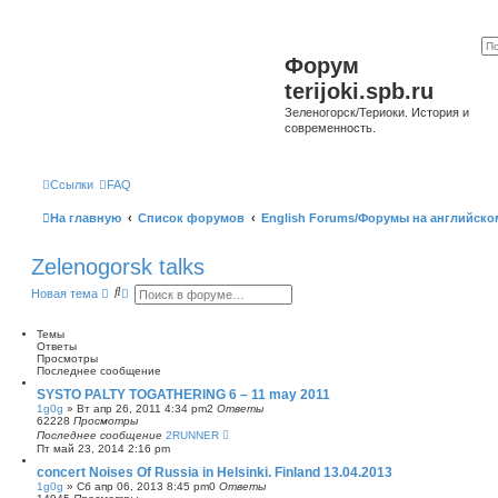
Форум
terijoki.spb.ru
Зеленогорск/Териоки. История и
современность.
Ссылки
FAQ
На главную
Список форумов
English Forums/Форумы на английско
Zelenogorsk talks
П
Р
Новая тема
о
а
и
с
с
ш
Темы
к
и
Ответы
р
Просмотры
е
Последнее сообщение
н
SYSTO PALTY TOGATHERING 6 – 11 may 2011
н
1g0g
»
Вт апр 26, 2011 4:34 pm
2
Ответы
ы
62228
Просмотры
й
Последнее сообщение
2RUNNER
п
Пт май 23, 2014 2:16 pm
о
и
concert Noises Of Russia in Helsinki. Finland 13.04.2013
с
1g0g
»
Сб апр 06, 2013 8:45 pm
0
Ответы
к