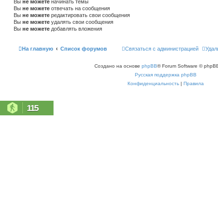
Вы
не можете
начинать темы
Вы
не можете
отвечать на сообщения
Вы
не можете
редактировать свои сообщения
Вы
не можете
удалять свои сообщения
Вы
не можете
добавлять вложения
На главную
Список форумов
Связаться с администрацией
Удал
Создано на основе
phpBB
® Forum Software © phpBB
Русская поддержка phpBB
Конфиденциальность
|
Правила
115