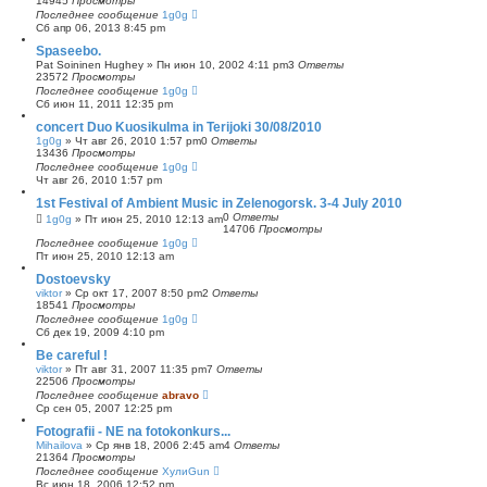
14945
Просмотры
Последнее сообщение
1g0g
Сб апр 06, 2013 8:45 pm
Spaseebo.
Pat Soininen Hughey
»
Пн июн 10, 2002 4:11 pm
3
Ответы
23572
Просмотры
Последнее сообщение
1g0g
Сб июн 11, 2011 12:35 pm
concert Duo Kuosikulma in Terijoki 30/08/2010
1g0g
»
Чт авг 26, 2010 1:57 pm
0
Ответы
13436
Просмотры
Последнее сообщение
1g0g
Чт авг 26, 2010 1:57 pm
1st Festival of Ambient Music in Zelenogorsk. 3-4 July 2010
0
Ответы
1g0g
»
Пт июн 25, 2010 12:13 am
14706
Просмотры
Последнее сообщение
1g0g
Пт июн 25, 2010 12:13 am
Dostoevsky
viktor
»
Ср окт 17, 2007 8:50 pm
2
Ответы
18541
Просмотры
Последнее сообщение
1g0g
Сб дек 19, 2009 4:10 pm
Be careful !
viktor
»
Пт авг 31, 2007 11:35 pm
7
Ответы
22506
Просмотры
Последнее сообщение
abravo
Ср сен 05, 2007 12:25 pm
Fotografii - NE na fotokonkurs...
Mihailova
»
Ср янв 18, 2006 2:45 am
4
Ответы
21364
Просмотры
Последнее сообщение
ХулиGun
Вс июн 18, 2006 12:52 pm