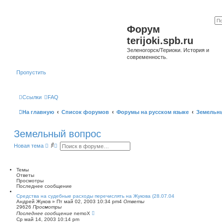
Форум
terijoki.spb.ru
Зеленогорск/Териоки. История и
современность.
Пропустить
Ссылки
FAQ
На главную
Список форумов
Форумы на русском языке
Земельн
Земельный вопрос
П
Р
Новая тема
о
а
и
с
с
ш
к
и
Темы
р
Ответы
е
Просмотры
н
Последнее сообщение
н
Средства на судебные расходы перечислять на Жукова (28.07.04
ы
Андрей Жуков
»
Пт май 02, 2003 10:34 pm
4
Ответы
й
29626
Просмотры
п
Последнее сообщение
nemoX
о
Ср май 14, 2003 10:14 pm
и