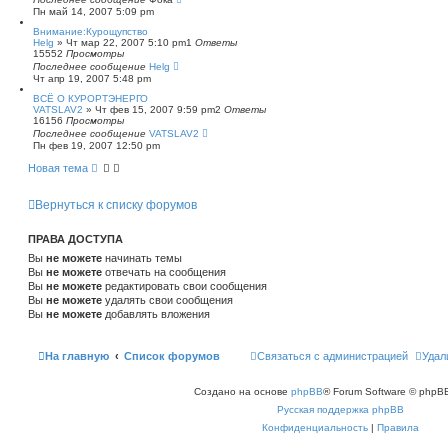
Пн май 14, 2007 5:09 pm
Внимание:Курощупство
Helg
»
Чт мар 22, 2007 5:10 pm
1
Ответы
15552
Просмотры
Последнее сообщение
Helg
Чт апр 19, 2007 5:48 pm
ВСЁ О КУРОРТЭНЕРГО
VATSLAV2
»
Чт фев 15, 2007 9:59 pm
2
Ответы
16156
Просмотры
Последнее сообщение
VATSLAV2
Пн фев 19, 2007 12:50 pm
Новая тема
Вернуться к списку форумов
ПРАВА ДОСТУПА
Вы
не можете
начинать темы
Вы
не можете
отвечать на сообщения
Вы
не можете
редактировать свои сообщения
Вы
не можете
удалять свои сообщения
Вы
не можете
добавлять вложения
На главную
Список форумов
Связаться с администрацией
Удал
Создано на основе
phpBB
® Forum Software © phpBB
Русская поддержка phpBB
Конфиденциальность
|
Правила