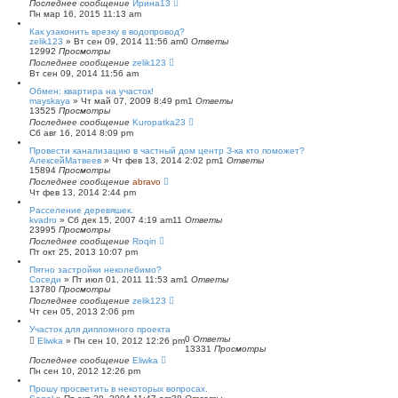
Последнее сообщение
Ирина13
Пн мар 16, 2015 11:13 am
Как узаконить врезку в водопровод?
zelik123
»
Вт сен 09, 2014 11:56 am
0
Ответы
12992
Просмотры
Последнее сообщение
zelik123
Вт сен 09, 2014 11:56 am
Обмен: квартира на участок!
mayskaya
»
Чт май 07, 2009 8:49 pm
1
Ответы
13525
Просмотры
Последнее сообщение
Kuropatka23
Сб авг 16, 2014 8:09 pm
Провести канализацию в частный дом центр З-ка кто поможет?
АлексейМатвеев
»
Чт фев 13, 2014 2:02 pm
1
Ответы
15894
Просмотры
Последнее сообщение
abravo
Чт фев 13, 2014 2:44 pm
Расселение деревяшек.
kvadro
»
Сб дек 15, 2007 4:19 am
11
Ответы
23995
Просмотры
Последнее сообщение
Roqin
Пт окт 25, 2013 10:07 pm
Пятно застройки неколебимо?
Соседи
»
Пт июл 01, 2011 11:53 am
1
Ответы
13780
Просмотры
Последнее сообщение
zelik123
Чт сен 05, 2013 2:06 pm
Участок для дипломного проекта
0
Ответы
Eliwka
»
Пн сен 10, 2012 12:26 pm
13331
Просмотры
Последнее сообщение
Eliwka
Пн сен 10, 2012 12:26 pm
Прошу просветить в некоторых вопросах.