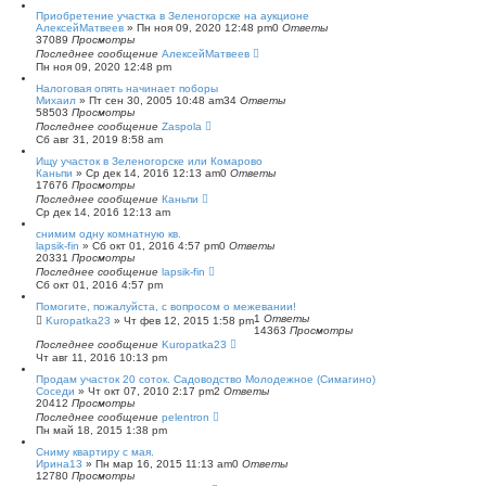
с
Приобретение участка в Зеленогорске на аукционе
к
АлексейМатвеев
»
Пн ноя 09, 2020 12:48 pm
0
Ответы
37089
Просмотры
Последнее сообщение
АлексейМатвеев
Пн ноя 09, 2020 12:48 pm
Налоговая опять начинает поборы
Михаил
»
Пт сен 30, 2005 10:48 am
34
Ответы
58503
Просмотры
Последнее сообщение
Zaspola
Сб авг 31, 2019 8:58 am
Ищу участок в Зеленогорске или Комарово
Каньпи
»
Ср дек 14, 2016 12:13 am
0
Ответы
17676
Просмотры
Последнее сообщение
Каньпи
Ср дек 14, 2016 12:13 am
снимим одну комнатную кв.
lapsik-fin
»
Сб окт 01, 2016 4:57 pm
0
Ответы
20331
Просмотры
Последнее сообщение
lapsik-fin
Сб окт 01, 2016 4:57 pm
Помогите, пожалуйста, с вопросом о межевании!
1
Ответы
Kuropatka23
»
Чт фев 12, 2015 1:58 pm
14363
Просмотры
Последнее сообщение
Kuropatka23
Чт авг 11, 2016 10:13 pm
Продам участок 20 соток. Садоводство Молодежное (Симагино)
Соседи
»
Чт окт 07, 2010 2:17 pm
2
Ответы
20412
Просмотры
Последнее сообщение
pelentron
Пн май 18, 2015 1:38 pm
Сниму квартиру с мая.
Ирина13
»
Пн мар 16, 2015 11:13 am
0
Ответы
12780
Просмотры