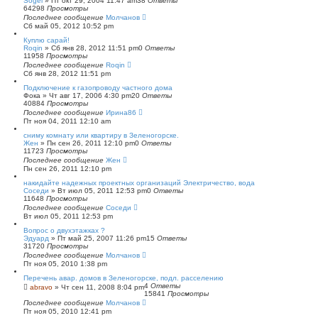
Sogel
»
Пт окт 29, 2004 11:47 am
38
Ответы
64298
Просмотры
Последнее сообщение
Молчанов
Сб май 05, 2012 10:52 pm
Куплю сарай!
Roqin
»
Сб янв 28, 2012 11:51 pm
0
Ответы
11958
Просмотры
Последнее сообщение
Roqin
Сб янв 28, 2012 11:51 pm
Подключение к газопроводу частного дома
Фока
»
Чт авг 17, 2006 4:30 pm
20
Ответы
40884
Просмотры
Последнее сообщение
Ирина86
Пт ноя 04, 2011 12:10 am
сниму комнату или квартиру в Зеленогорске.
Жен
»
Пн сен 26, 2011 12:10 pm
0
Ответы
11723
Просмотры
Последнее сообщение
Жен
Пн сен 26, 2011 12:10 pm
накидайте надежных проектных организаций Электричество, вода
Соседи
»
Вт июл 05, 2011 12:53 pm
0
Ответы
11648
Просмотры
Последнее сообщение
Соседи
Вт июл 05, 2011 12:53 pm
Вопрос о двухэтажках ?
Эдуард
»
Пт май 25, 2007 11:26 pm
15
Ответы
31720
Просмотры
Последнее сообщение
Молчанов
Пт ноя 05, 2010 1:38 pm
Перечень авар. домов в Зеленогорске, подл. расселению
4
Ответы
abravo
»
Чт сен 11, 2008 8:04 pm
15841
Просмотры
Последнее сообщение
Молчанов
Пт ноя 05, 2010 12:41 pm