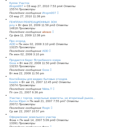
Куплю Участок
Игорm007
»
Сб мар 27, 2010 7:53 pm
4
Ответы
15574
Просмотры
Последнее сообщение
Игорm007
Сб мар 27, 2010 11:38 pm
ГЕНПЛАН РЕКРЕАЦИОННЫХ ЗОН
jony
»
Вт фев 10, 2009 11:58 pm
3
Ответы
14818
Просмотры
Последнее сообщение
abravo
Ср фев 11, 2009 12:38 pm
Про огород.
ADD
»
Пн июн 02, 2008 3:10 pm
0
Ответы
13225
Просмотры
Последнее сообщение
ADD
Пн июн 02, 2008 3:10 pm
Продается берег Ястребиного озера
Goss
»
Вт янв 22, 2008 11:50 pm
0
Ответы
13233
Просмотры
Последнее сообщение
Goss
Вт янв 22, 2008 11:50 pm
Контейнеры для жидких бытовых отходов.
kvadro
»
Вт авг 21, 2007 12:45 pm
2
Ответы
15074
Просмотры
Последнее сообщение
Nikita.T
Пт сен 21, 2007 6:36 pm
Участки с торгов, земельные комитеты, не вторичный рынок...
Антон Юрич
»
Пн май 21, 2007 7:55 pm
7
Ответы
20072
Просмотры
Последнее сообщение
Roqin
Ср авг 22, 2007 10:57 pm
Оформление земельного участка
Фока
»
Пн май 14, 2007 5:09 pm
0
Ответы
13391
Просмотры
Последнее сообщение
Фока