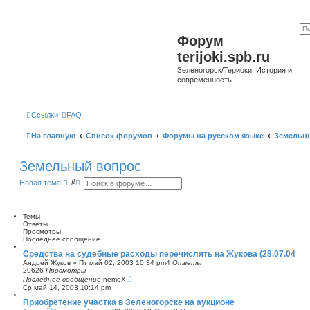
Форум
terijoki.spb.ru
Зеленогорск/Териоки. История и
современность.
Ссылки
FAQ
На главную
Список форумов
Форумы на русском языке
Земельн
Земельный вопрос
П
Р
Новая тема
о
а
и
с
с
ш
к
и
Темы
р
Ответы
е
Просмотры
н
Последнее сообщение
н
Средства на судебные расходы перечислять на Жукова (28.07.04
ы
Андрей Жуков
»
Пт май 02, 2003 10:34 pm
4
Ответы
й
29626
Просмотры
п
Последнее сообщение
nemoX
о
Ср май 14, 2003 10:14 pm
и
с
Приобретение участка в Зеленогорске на аукционе
к