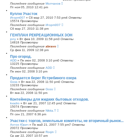
Последнее сообщение
Молчанов
Пт ноя 05, 2010 12:41 pm
Куплю Участок
Игорm007
»
Сб мар 27, 2010 7:53 pm
4
Ответы
15574
Просмотры
Последнее сообщение
Игорm007
Сб мар 27, 2010 11:38 pm
ГЕНПЛАН РЕКРЕАЦИОННЫХ ЗОН
jony
»
Вт фев 10, 2009 11:58 pm
3
Ответы
14818
Просмотры
Последнее сообщение
abravo
Ср фев 11, 2009 12:38 pm
Про огород.
ADD
»
Пн июн 02, 2008 3:10 pm
0
Ответы
13225
Просмотры
Последнее сообщение
ADD
Пн июн 02, 2008 3:10 pm
Продается берег Ястребиного озера
Goss
»
Вт янв 22, 2008 11:50 pm
0
Ответы
13233
Просмотры
Последнее сообщение
Goss
Вт янв 22, 2008 11:50 pm
Контейнеры для жидких бытовых отходов.
kvadro
»
Вт авг 21, 2007 12:45 pm
2
Ответы
15074
Просмотры
Последнее сообщение
Nikita.T
Пт сен 21, 2007 6:36 pm
Участки с торгов, земельные комитеты, не вторичный рынок...
Антон Юрич
»
Пн май 21, 2007 7:55 pm
7
Ответы
20072
Просмотры
Последнее сообщение
Roqin
Ср авг 22, 2007 10:57 pm