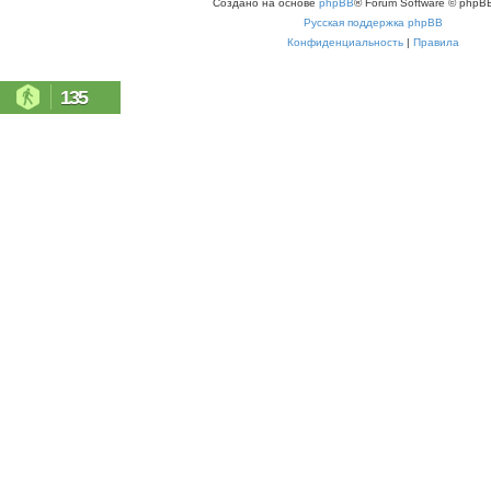
Создано на основе
phpBB
® Forum Software © phpBB
Русская поддержка phpBB
Конфиденциальность
|
Правила
135