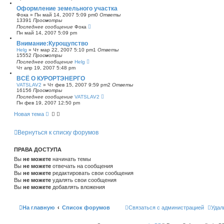
Оформление земельного участка
Фока
»
Пн май 14, 2007 5:09 pm
0
Ответы
13391
Просмотры
Последнее сообщение
Фока
Пн май 14, 2007 5:09 pm
Внимание:Курощупство
Helg
»
Чт мар 22, 2007 5:10 pm
1
Ответы
15552
Просмотры
Последнее сообщение
Helg
Чт апр 19, 2007 5:48 pm
ВСЁ О КУРОРТЭНЕРГО
VATSLAV2
»
Чт фев 15, 2007 9:59 pm
2
Ответы
16156
Просмотры
Последнее сообщение
VATSLAV2
Пн фев 19, 2007 12:50 pm
Новая тема
Вернуться к списку форумов
ПРАВА ДОСТУПА
Вы
не можете
начинать темы
Вы
не можете
отвечать на сообщения
Вы
не можете
редактировать свои сообщения
Вы
не можете
удалять свои сообщения
Вы
не можете
добавлять вложения
На главную
Список форумов
Связаться с администрацией
Удал