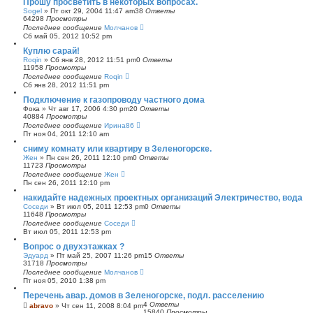
Прошу просветить в некоторых вопросах.
Sogel
»
Пт окт 29, 2004 11:47 am
38
Ответы
64298
Просмотры
Последнее сообщение
Молчанов
Сб май 05, 2012 10:52 pm
Куплю сарай!
Roqin
»
Сб янв 28, 2012 11:51 pm
0
Ответы
11958
Просмотры
Последнее сообщение
Roqin
Сб янв 28, 2012 11:51 pm
Подключение к газопроводу частного дома
Фока
»
Чт авг 17, 2006 4:30 pm
20
Ответы
40884
Просмотры
Последнее сообщение
Ирина86
Пт ноя 04, 2011 12:10 am
сниму комнату или квартиру в Зеленогорске.
Жен
»
Пн сен 26, 2011 12:10 pm
0
Ответы
11723
Просмотры
Последнее сообщение
Жен
Пн сен 26, 2011 12:10 pm
накидайте надежных проектных организаций Электричество, вода
Соседи
»
Вт июл 05, 2011 12:53 pm
0
Ответы
11648
Просмотры
Последнее сообщение
Соседи
Вт июл 05, 2011 12:53 pm
Вопрос о двухэтажках ?
Эдуард
»
Пт май 25, 2007 11:26 pm
15
Ответы
31718
Просмотры
Последнее сообщение
Молчанов
Пт ноя 05, 2010 1:38 pm
Перечень авар. домов в Зеленогорске, подл. расселению
4
Ответы
abravo
»
Чт сен 11, 2008 8:04 pm
15840
Просмотры