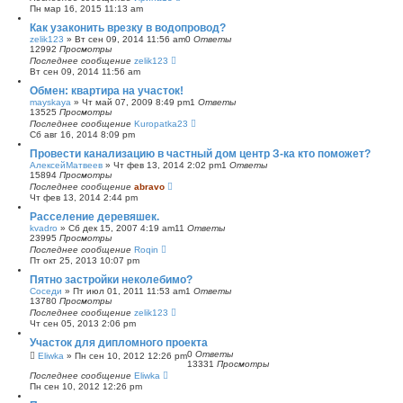
Пн мар 16, 2015 11:13 am
Как узаконить врезку в водопровод?
zelik123
»
Вт сен 09, 2014 11:56 am
0
Ответы
12992
Просмотры
Последнее сообщение
zelik123
Вт сен 09, 2014 11:56 am
Обмен: квартира на участок!
mayskaya
»
Чт май 07, 2009 8:49 pm
1
Ответы
13525
Просмотры
Последнее сообщение
Kuropatka23
Сб авг 16, 2014 8:09 pm
Провести канализацию в частный дом центр З-ка кто поможет?
АлексейМатвеев
»
Чт фев 13, 2014 2:02 pm
1
Ответы
15894
Просмотры
Последнее сообщение
abravo
Чт фев 13, 2014 2:44 pm
Расселение деревяшек.
kvadro
»
Сб дек 15, 2007 4:19 am
11
Ответы
23995
Просмотры
Последнее сообщение
Roqin
Пт окт 25, 2013 10:07 pm
Пятно застройки неколебимо?
Соседи
»
Пт июл 01, 2011 11:53 am
1
Ответы
13780
Просмотры
Последнее сообщение
zelik123
Чт сен 05, 2013 2:06 pm
Участок для дипломного проекта
0
Ответы
Eliwka
»
Пн сен 10, 2012 12:26 pm
13331
Просмотры
Последнее сообщение
Eliwka
Пн сен 10, 2012 12:26 pm