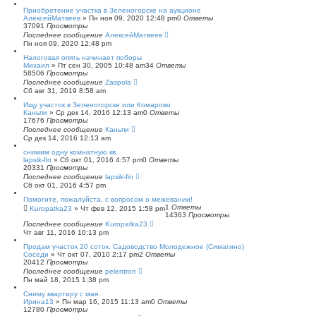
с
Приобретение участка в Зеленогорске на аукционе
к
АлексейМатвеев
»
Пн ноя 09, 2020 12:48 pm
0
Ответы
37091
Просмотры
Последнее сообщение
АлексейМатвеев
Пн ноя 09, 2020 12:48 pm
Налоговая опять начинает поборы
Михаил
»
Пт сен 30, 2005 10:48 am
34
Ответы
58506
Просмотры
Последнее сообщение
Zaspola
Сб авг 31, 2019 8:58 am
Ищу участок в Зеленогорске или Комарово
Каньпи
»
Ср дек 14, 2016 12:13 am
0
Ответы
17676
Просмотры
Последнее сообщение
Каньпи
Ср дек 14, 2016 12:13 am
снимим одну комнатную кв.
lapsik-fin
»
Сб окт 01, 2016 4:57 pm
0
Ответы
20331
Просмотры
Последнее сообщение
lapsik-fin
Сб окт 01, 2016 4:57 pm
Помогите, пожалуйста, с вопросом о межевании!
1
Ответы
Kuropatka23
»
Чт фев 12, 2015 1:58 pm
14363
Просмотры
Последнее сообщение
Kuropatka23
Чт авг 11, 2016 10:13 pm
Продам участок 20 соток. Садоводство Молодежное (Симагино)
Соседи
»
Чт окт 07, 2010 2:17 pm
2
Ответы
20412
Просмотры
Последнее сообщение
pelentron
Пн май 18, 2015 1:38 pm
Сниму квартиру с мая.
Ирина13
»
Пн мар 16, 2015 11:13 am
0
Ответы
12780
Просмотры