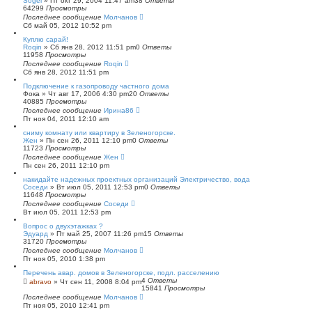
Sogel
»
Пт окт 29, 2004 11:47 am
38
Ответы
64299
Просмотры
Последнее сообщение
Молчанов
Сб май 05, 2012 10:52 pm
Куплю сарай!
Roqin
»
Сб янв 28, 2012 11:51 pm
0
Ответы
11958
Просмотры
Последнее сообщение
Roqin
Сб янв 28, 2012 11:51 pm
Подключение к газопроводу частного дома
Фока
»
Чт авг 17, 2006 4:30 pm
20
Ответы
40885
Просмотры
Последнее сообщение
Ирина86
Пт ноя 04, 2011 12:10 am
сниму комнату или квартиру в Зеленогорске.
Жен
»
Пн сен 26, 2011 12:10 pm
0
Ответы
11723
Просмотры
Последнее сообщение
Жен
Пн сен 26, 2011 12:10 pm
накидайте надежных проектных организаций Электричество, вода
Соседи
»
Вт июл 05, 2011 12:53 pm
0
Ответы
11648
Просмотры
Последнее сообщение
Соседи
Вт июл 05, 2011 12:53 pm
Вопрос о двухэтажках ?
Эдуард
»
Пт май 25, 2007 11:26 pm
15
Ответы
31720
Просмотры
Последнее сообщение
Молчанов
Пт ноя 05, 2010 1:38 pm
Перечень авар. домов в Зеленогорске, подл. расселению
4
Ответы
abravo
»
Чт сен 11, 2008 8:04 pm
15841
Просмотры
Последнее сообщение
Молчанов
Пт ноя 05, 2010 12:41 pm