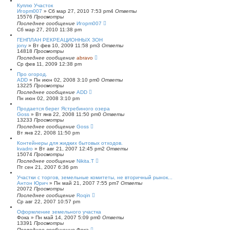
Куплю Участок
Игорm007
»
Сб мар 27, 2010 7:53 pm
4
Ответы
15576
Просмотры
Последнее сообщение
Игорm007
Сб мар 27, 2010 11:38 pm
ГЕНПЛАН РЕКРЕАЦИОННЫХ ЗОН
jony
»
Вт фев 10, 2009 11:58 pm
3
Ответы
14818
Просмотры
Последнее сообщение
abravo
Ср фев 11, 2009 12:38 pm
Про огород.
ADD
»
Пн июн 02, 2008 3:10 pm
0
Ответы
13225
Просмотры
Последнее сообщение
ADD
Пн июн 02, 2008 3:10 pm
Продается берег Ястребиного озера
Goss
»
Вт янв 22, 2008 11:50 pm
0
Ответы
13233
Просмотры
Последнее сообщение
Goss
Вт янв 22, 2008 11:50 pm
Контейнеры для жидких бытовых отходов.
kvadro
»
Вт авг 21, 2007 12:45 pm
2
Ответы
15074
Просмотры
Последнее сообщение
Nikita.T
Пт сен 21, 2007 6:36 pm
Участки с торгов, земельные комитеты, не вторичный рынок...
Антон Юрич
»
Пн май 21, 2007 7:55 pm
7
Ответы
20072
Просмотры
Последнее сообщение
Roqin
Ср авг 22, 2007 10:57 pm
Оформление земельного участка
Фока
»
Пн май 14, 2007 5:09 pm
0
Ответы
13391
Просмотры
Последнее сообщение
Фока