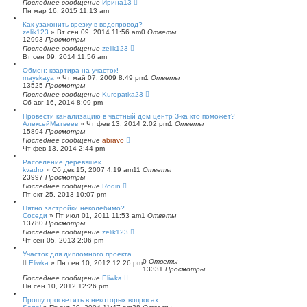
Последнее сообщение
Ирина13
Пн мар 16, 2015 11:13 am
Как узаконить врезку в водопровод?
zelik123
»
Вт сен 09, 2014 11:56 am
0
Ответы
12993
Просмотры
Последнее сообщение
zelik123
Вт сен 09, 2014 11:56 am
Обмен: квартира на участок!
mayskaya
»
Чт май 07, 2009 8:49 pm
1
Ответы
13525
Просмотры
Последнее сообщение
Kuropatka23
Сб авг 16, 2014 8:09 pm
Провести канализацию в частный дом центр З-ка кто поможет?
АлексейМатвеев
»
Чт фев 13, 2014 2:02 pm
1
Ответы
15894
Просмотры
Последнее сообщение
abravo
Чт фев 13, 2014 2:44 pm
Расселение деревяшек.
kvadro
»
Сб дек 15, 2007 4:19 am
11
Ответы
23997
Просмотры
Последнее сообщение
Roqin
Пт окт 25, 2013 10:07 pm
Пятно застройки неколебимо?
Соседи
»
Пт июл 01, 2011 11:53 am
1
Ответы
13780
Просмотры
Последнее сообщение
zelik123
Чт сен 05, 2013 2:06 pm
Участок для дипломного проекта
0
Ответы
Eliwka
»
Пн сен 10, 2012 12:26 pm
13331
Просмотры
Последнее сообщение
Eliwka
Пн сен 10, 2012 12:26 pm
Прошу просветить в некоторых вопросах.