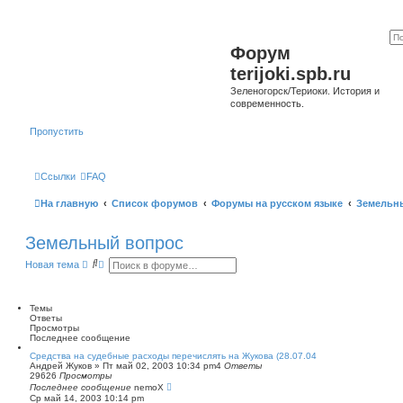
Форум
terijoki.spb.ru
Зеленогорск/Териоки. История и
современность.
Пропустить
Ссылки
FAQ
На главную
Список форумов
Форумы на русском языке
Земельн
Земельный вопрос
П
Р
Новая тема
о
а
и
с
с
ш
к
и
Темы
р
Ответы
е
Просмотры
н
Последнее сообщение
н
Средства на судебные расходы перечислять на Жукова (28.07.04
ы
Андрей Жуков
»
Пт май 02, 2003 10:34 pm
4
Ответы
й
29626
Просмотры
п
Последнее сообщение
nemoX
о
Ср май 14, 2003 10:14 pm
и