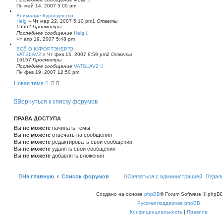
Пн май 14, 2007 5:09 pm
Внимание:Курощупство
Helg
»
Чт мар 22, 2007 5:10 pm
1
Ответы
15552
Просмотры
Последнее сообщение
Helg
Чт апр 19, 2007 5:48 pm
ВСЁ О КУРОРТЭНЕРГО
VATSLAV2
»
Чт фев 15, 2007 9:59 pm
2
Ответы
16157
Просмотры
Последнее сообщение
VATSLAV2
Пн фев 19, 2007 12:50 pm
Новая тема
Вернуться к списку форумов
ПРАВА ДОСТУПА
Вы
не можете
начинать темы
Вы
не можете
отвечать на сообщения
Вы
не можете
редактировать свои сообщения
Вы
не можете
удалять свои сообщения
Вы
не можете
добавлять вложения
На главную
Список форумов
Связаться с администрацией
Удал
Создано на основе
phpBB
® Forum Software © phpBB
Русская поддержка phpBB
Конфиденциальность
|
Правила