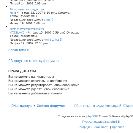
Пн май 14, 2007 5:09 pm
Внимание:Курощупство
Helg
»
Чт мар 22, 2007 5:10 pm
1
Ответы
15552
Просмотры
Последнее сообщение
Helg
Чт апр 19, 2007 5:48 pm
ВСЁ О КУРОРТЭНЕРГО
VATSLAV2
»
Чт фев 15, 2007 9:59 pm
2
Ответы
16158
Просмотры
Последнее сообщение
VATSLAV2
Пн фев 19, 2007 12:50 pm
Новая тема
Вернуться к списку форумов
ПРАВА ДОСТУПА
Вы
не можете
начинать темы
Вы
не можете
отвечать на сообщения
Вы
не можете
редактировать свои сообщения
Вы
не можете
удалять свои сообщения
Вы
не можете
добавлять вложения
На главную
Список форумов
Связаться с администрацией
Удал
Создано на основе
phpBB
® Forum Software © phpBB
Русская поддержка phpBB
Конфиденциальность
|
Правила