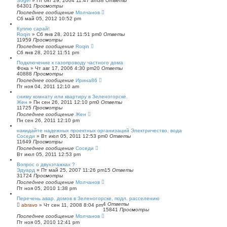
Sogel
»
Пт окт 29, 2004 11:47 am
38
Ответы
64301
Просмотры
Последнее сообщение
Молчанов
Сб май 05, 2012 10:52 pm
Куплю сарай!
Roqin
»
Сб янв 28, 2012 11:51 pm
0
Ответы
11959
Просмотры
Последнее сообщение
Roqin
Сб янв 28, 2012 11:51 pm
Подключение к газопроводу частного дома
Фока
»
Чт авг 17, 2006 4:30 pm
20
Ответы
40888
Просмотры
Последнее сообщение
Ирина86
Пт ноя 04, 2011 12:10 am
сниму комнату или квартиру в Зеленогорске.
Жен
»
Пн сен 26, 2011 12:10 pm
0
Ответы
11725
Просмотры
Последнее сообщение
Жен
Пн сен 26, 2011 12:10 pm
накидайте надежных проектных организаций Электричество, вода
Соседи
»
Вт июл 05, 2011 12:53 pm
0
Ответы
11649
Просмотры
Последнее сообщение
Соседи
Вт июл 05, 2011 12:53 pm
Вопрос о двухэтажках ?
Эдуард
»
Пт май 25, 2007 11:26 pm
15
Ответы
31724
Просмотры
Последнее сообщение
Молчанов
Пт ноя 05, 2010 1:38 pm
Перечень авар. домов в Зеленогорске, подл. расселению
4
Ответы
abravo
»
Чт сен 11, 2008 8:04 pm
15841
Просмотры
Последнее сообщение
Молчанов
Пт ноя 05, 2010 12:41 pm