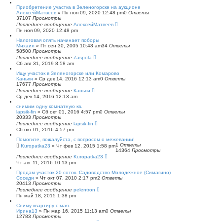
с
Приобретение участка в Зеленогорске на аукционе
к
АлексейМатвеев
»
Пн ноя 09, 2020 12:48 pm
0
Ответы
37107
Просмотры
Последнее сообщение
АлексейМатвеев
Пн ноя 09, 2020 12:48 pm
Налоговая опять начинает поборы
Михаил
»
Пт сен 30, 2005 10:48 am
34
Ответы
58508
Просмотры
Последнее сообщение
Zaspola
Сб авг 31, 2019 8:58 am
Ищу участок в Зеленогорске или Комарово
Каньпи
»
Ср дек 14, 2016 12:13 am
0
Ответы
17677
Просмотры
Последнее сообщение
Каньпи
Ср дек 14, 2016 12:13 am
снимим одну комнатную кв.
lapsik-fin
»
Сб окт 01, 2016 4:57 pm
0
Ответы
20333
Просмотры
Последнее сообщение
lapsik-fin
Сб окт 01, 2016 4:57 pm
Помогите, пожалуйста, с вопросом о межевании!
1
Ответы
Kuropatka23
»
Чт фев 12, 2015 1:58 pm
14364
Просмотры
Последнее сообщение
Kuropatka23
Чт авг 11, 2016 10:13 pm
Продам участок 20 соток. Садоводство Молодежное (Симагино)
Соседи
»
Чт окт 07, 2010 2:17 pm
2
Ответы
20413
Просмотры
Последнее сообщение
pelentron
Пн май 18, 2015 1:38 pm
Сниму квартиру с мая.
Ирина13
»
Пн мар 16, 2015 11:13 am
0
Ответы
12783
Просмотры