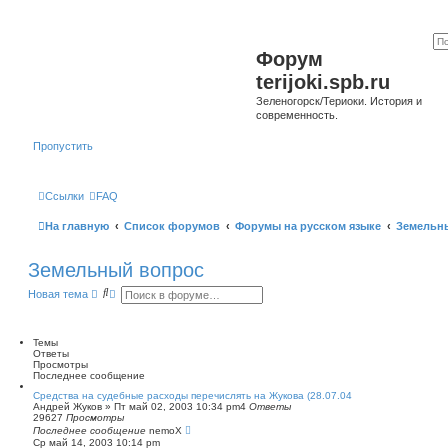
Форум
terijoki.spb.ru
Зеленогорск/Териоки. История и
современность.
Пропустить
Ссылки
FAQ
На главную
Список форумов
Форумы на русском языке
Земельн
Земельный вопрос
П
Р
Новая тема
о
а
и
с
с
ш
к
и
Темы
р
Ответы
е
Просмотры
н
Последнее сообщение
н
Средства на судебные расходы перечислять на Жукова (28.07.04
ы
Андрей Жуков
»
Пт май 02, 2003 10:34 pm
4
Ответы
й
29627
Просмотры
п
Последнее сообщение
nemoX
о
Ср май 14, 2003 10:14 pm
и