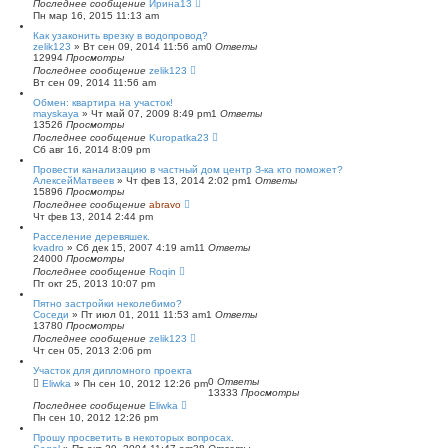
Последнее сообщение
Ирина13
Пн мар 16, 2015 11:13 am
Как узаконить врезку в водопровод?
zelik123
»
Вт сен 09, 2014 11:56 am
0
Ответы
12994
Просмотры
Последнее сообщение
zelik123
Вт сен 09, 2014 11:56 am
Обмен: квартира на участок!
mayskaya
»
Чт май 07, 2009 8:49 pm
1
Ответы
13526
Просмотры
Последнее сообщение
Kuropatka23
Сб авг 16, 2014 8:09 pm
Провести канализацию в частный дом центр З-ка кто поможет?
АлексейМатвеев
»
Чт фев 13, 2014 2:02 pm
1
Ответы
15896
Просмотры
Последнее сообщение
abravo
Чт фев 13, 2014 2:44 pm
Расселение деревяшек.
kvadro
»
Сб дек 15, 2007 4:19 am
11
Ответы
24000
Просмотры
Последнее сообщение
Roqin
Пт окт 25, 2013 10:07 pm
Пятно застройки неколебимо?
Соседи
»
Пт июл 01, 2011 11:53 am
1
Ответы
13780
Просмотры
Последнее сообщение
zelik123
Чт сен 05, 2013 2:06 pm
Участок для дипломного проекта
0
Ответы
Eliwka
»
Пн сен 10, 2012 12:26 pm
13333
Просмотры
Последнее сообщение
Eliwka
Пн сен 10, 2012 12:26 pm
Прошу просветить в некоторых вопросах.