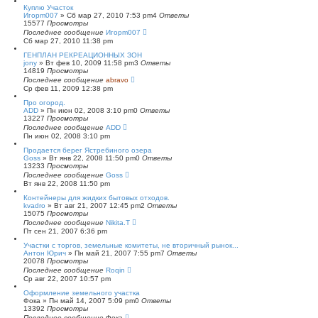
Куплю Участок
Игорm007
»
Сб мар 27, 2010 7:53 pm
4
Ответы
15577
Просмотры
Последнее сообщение
Игорm007
Сб мар 27, 2010 11:38 pm
ГЕНПЛАН РЕКРЕАЦИОННЫХ ЗОН
jony
»
Вт фев 10, 2009 11:58 pm
3
Ответы
14819
Просмотры
Последнее сообщение
abravo
Ср фев 11, 2009 12:38 pm
Про огород.
ADD
»
Пн июн 02, 2008 3:10 pm
0
Ответы
13227
Просмотры
Последнее сообщение
ADD
Пн июн 02, 2008 3:10 pm
Продается берег Ястребиного озера
Goss
»
Вт янв 22, 2008 11:50 pm
0
Ответы
13233
Просмотры
Последнее сообщение
Goss
Вт янв 22, 2008 11:50 pm
Контейнеры для жидких бытовых отходов.
kvadro
»
Вт авг 21, 2007 12:45 pm
2
Ответы
15075
Просмотры
Последнее сообщение
Nikita.T
Пт сен 21, 2007 6:36 pm
Участки с торгов, земельные комитеты, не вторичный рынок...
Антон Юрич
»
Пн май 21, 2007 7:55 pm
7
Ответы
20078
Просмотры
Последнее сообщение
Roqin
Ср авг 22, 2007 10:57 pm
Оформление земельного участка
Фока
»
Пн май 14, 2007 5:09 pm
0
Ответы
13392
Просмотры
Последнее сообщение
Фока