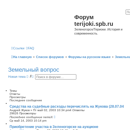
Форум
terijoki.spb.ru
Зеленогорск/Териоки. История и
современность.
Ссылки
FAQ
На главную
Список форумов
Форумы на русском языке
Земельн
Земельный вопрос
П
Р
Новая тема
о
а
и
с
с
ш
к
и
Темы
р
Ответы
е
Просмотры
н
Последнее сообщение
н
Средства на судебные расходы перечислять на Жукова (28.07.04
ы
Андрей Жуков
»
Пт май 02, 2003 10:34 pm
4
Ответы
й
29626
Просмотры
п
Последнее сообщение
nemoX
о
Ср май 14, 2003 10:14 pm
и
с
Приобретение участка в Зеленогорске на аукционе
к