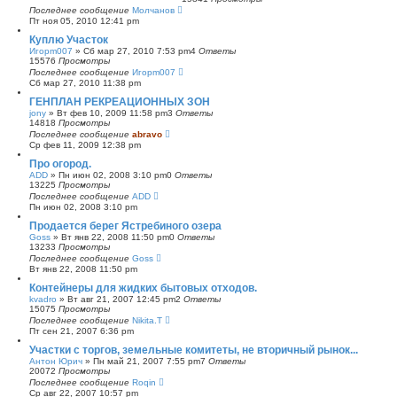
Последнее сообщение
Молчанов
Пт ноя 05, 2010 12:41 pm
Куплю Участок
Игорm007
»
Сб мар 27, 2010 7:53 pm
4
Ответы
15576
Просмотры
Последнее сообщение
Игорm007
Сб мар 27, 2010 11:38 pm
ГЕНПЛАН РЕКРЕАЦИОННЫХ ЗОН
jony
»
Вт фев 10, 2009 11:58 pm
3
Ответы
14818
Просмотры
Последнее сообщение
abravo
Ср фев 11, 2009 12:38 pm
Про огород.
ADD
»
Пн июн 02, 2008 3:10 pm
0
Ответы
13225
Просмотры
Последнее сообщение
ADD
Пн июн 02, 2008 3:10 pm
Продается берег Ястребиного озера
Goss
»
Вт янв 22, 2008 11:50 pm
0
Ответы
13233
Просмотры
Последнее сообщение
Goss
Вт янв 22, 2008 11:50 pm
Контейнеры для жидких бытовых отходов.
kvadro
»
Вт авг 21, 2007 12:45 pm
2
Ответы
15075
Просмотры
Последнее сообщение
Nikita.T
Пт сен 21, 2007 6:36 pm
Участки с торгов, земельные комитеты, не вторичный рынок...
Антон Юрич
»
Пн май 21, 2007 7:55 pm
7
Ответы
20072
Просмотры
Последнее сообщение
Roqin
Ср авг 22, 2007 10:57 pm