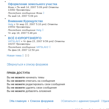
Оформление земельного участка
Фока
»
Пн май 14, 2007 5:09 pm
0
Ответы
13392
Просмотры
Последнее сообщение
Фока
Пн май 14, 2007 5:09 pm
Внимание:Курощупство
Helg
»
Чт мар 22, 2007 5:10 pm
1
Ответы
15552
Просмотры
Последнее сообщение
Helg
Чт апр 19, 2007 5:48 pm
ВСЁ О КУРОРТЭНЕРГО
VATSLAV2
»
Чт фев 15, 2007 9:59 pm
2
Ответы
16157
Просмотры
Последнее сообщение
VATSLAV2
Пн фев 19, 2007 12:50 pm
Новая тема
Вернуться к списку форумов
ПРАВА ДОСТУПА
Вы
не можете
начинать темы
Вы
не можете
отвечать на сообщения
Вы
не можете
редактировать свои сообщения
Вы
не можете
удалять свои сообщения
Вы
не можете
добавлять вложения
На главную
Список форумов
Связаться с администрацией
Удал