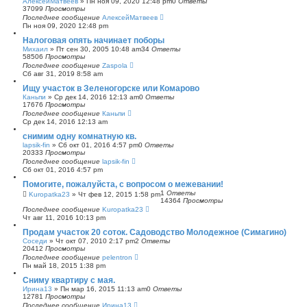
АлексейМатвеев
»
Пн ноя 09, 2020 12:48 pm
0
Ответы
37099
Просмотры
Последнее сообщение
АлексейМатвеев
Пн ноя 09, 2020 12:48 pm
Налоговая опять начинает поборы
Михаил
»
Пт сен 30, 2005 10:48 am
34
Ответы
58506
Просмотры
Последнее сообщение
Zaspola
Сб авг 31, 2019 8:58 am
Ищу участок в Зеленогорске или Комарово
Каньпи
»
Ср дек 14, 2016 12:13 am
0
Ответы
17676
Просмотры
Последнее сообщение
Каньпи
Ср дек 14, 2016 12:13 am
снимим одну комнатную кв.
lapsik-fin
»
Сб окт 01, 2016 4:57 pm
0
Ответы
20333
Просмотры
Последнее сообщение
lapsik-fin
Сб окт 01, 2016 4:57 pm
Помогите, пожалуйста, с вопросом о межевании!
1
Ответы
Kuropatka23
»
Чт фев 12, 2015 1:58 pm
14364
Просмотры
Последнее сообщение
Kuropatka23
Чт авг 11, 2016 10:13 pm
Продам участок 20 соток. Садоводство Молодежное (Симагино)
Соседи
»
Чт окт 07, 2010 2:17 pm
2
Ответы
20412
Просмотры
Последнее сообщение
pelentron
Пн май 18, 2015 1:38 pm
Сниму квартиру с мая.
Ирина13
»
Пн мар 16, 2015 11:13 am
0
Ответы
12781
Просмотры
Последнее сообщение
Ирина13