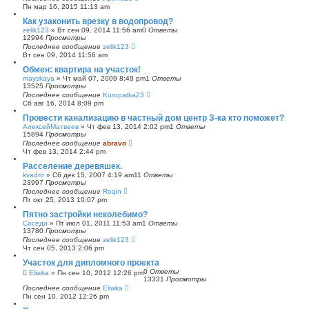
Пн мар 16, 2015 11:13 am
Как узаконить врезку в водопровод?
zelik123
»
Вт сен 09, 2014 11:56 am
0
Ответы
12994
Просмотры
Последнее сообщение
zelik123
Вт сен 09, 2014 11:56 am
Обмен: квартира на участок!
mayskaya
»
Чт май 07, 2009 8:49 pm
1
Ответы
13525
Просмотры
Последнее сообщение
Kuropatka23
Сб авг 16, 2014 8:09 pm
Провести канализацию в частный дом центр З-ка кто поможет?
АлексейМатвеев
»
Чт фев 13, 2014 2:02 pm
1
Ответы
15894
Просмотры
Последнее сообщение
abravo
Чт фев 13, 2014 2:44 pm
Расселение деревяшек.
kvadro
»
Сб дек 15, 2007 4:19 am
11
Ответы
23997
Просмотры
Последнее сообщение
Roqin
Пт окт 25, 2013 10:07 pm
Пятно застройки неколебимо?
Соседи
»
Пт июл 01, 2011 11:53 am
1
Ответы
13780
Просмотры
Последнее сообщение
zelik123
Чт сен 05, 2013 2:06 pm
Участок для дипломного проекта
0
Ответы
Eliwka
»
Пн сен 10, 2012 12:26 pm
13331
Просмотры
Последнее сообщение
Eliwka
Пн сен 10, 2012 12:26 pm