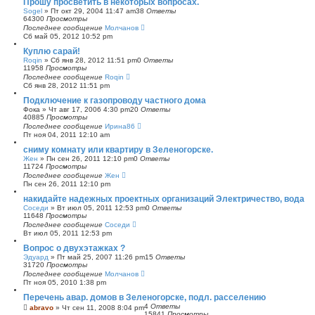
Прошу просветить в некоторых вопросах.
Sogel
»
Пт окт 29, 2004 11:47 am
38
Ответы
64300
Просмотры
Последнее сообщение
Молчанов
Сб май 05, 2012 10:52 pm
Куплю сарай!
Roqin
»
Сб янв 28, 2012 11:51 pm
0
Ответы
11958
Просмотры
Последнее сообщение
Roqin
Сб янв 28, 2012 11:51 pm
Подключение к газопроводу частного дома
Фока
»
Чт авг 17, 2006 4:30 pm
20
Ответы
40885
Просмотры
Последнее сообщение
Ирина86
Пт ноя 04, 2011 12:10 am
сниму комнату или квартиру в Зеленогорске.
Жен
»
Пн сен 26, 2011 12:10 pm
0
Ответы
11724
Просмотры
Последнее сообщение
Жен
Пн сен 26, 2011 12:10 pm
накидайте надежных проектных организаций Электричество, вода
Соседи
»
Вт июл 05, 2011 12:53 pm
0
Ответы
11648
Просмотры
Последнее сообщение
Соседи
Вт июл 05, 2011 12:53 pm
Вопрос о двухэтажках ?
Эдуард
»
Пт май 25, 2007 11:26 pm
15
Ответы
31720
Просмотры
Последнее сообщение
Молчанов
Пт ноя 05, 2010 1:38 pm
Перечень авар. домов в Зеленогорске, подл. расселению
4
Ответы
abravo
»
Чт сен 11, 2008 8:04 pm
15841
Просмотры