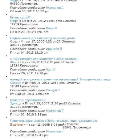
Sogel
»
Пт окт 29, 2004 11:47 am
38
Ответы
64300
Просмотры
Последнее сообщение
Молчанов
Сб май 05, 2012 10:52 pm
Куплю сарай!
Roqin
»
Сб янв 28, 2012 11:51 pm
0
Ответы
11959
Просмотры
Последнее сообщение
Roqin
Сб янв 28, 2012 11:51 pm
Подключение к газопроводу частного дома
Фока
»
Чт авг 17, 2006 4:30 pm
20
Ответы
40887
Просмотры
Последнее сообщение
Ирина86
Пт ноя 04, 2011 12:10 am
сниму комнату или квартиру в Зеленогорске.
Жен
»
Пн сен 26, 2011 12:10 pm
0
Ответы
11724
Просмотры
Последнее сообщение
Жен
Пн сен 26, 2011 12:10 pm
накидайте надежных проектных организаций Электричество, вода
Соседи
»
Вт июл 05, 2011 12:53 pm
0
Ответы
11649
Просмотры
Последнее сообщение
Соседи
Вт июл 05, 2011 12:53 pm
Вопрос о двухэтажках ?
Эдуард
»
Пт май 25, 2007 11:26 pm
15
Ответы
31723
Просмотры
Последнее сообщение
Молчанов
Пт ноя 05, 2010 1:38 pm
Перечень авар. домов в Зеленогорске, подл. расселению
4
Ответы
abravo
»
Чт сен 11, 2008 8:04 pm
15841
Просмотры
Последнее сообщение
Молчанов
Пт ноя 05, 2010 12:41 pm