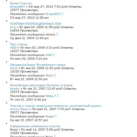
Куплю Участок
Игорm007
»
Сб мар 27, 2010 7:53 pm
4
Ответы
15577
Просмотры
Последнее сообщение
Игорm007
Сб мар 27, 2010 11:38 pm
ГЕНПЛАН РЕКРЕАЦИОННЫХ ЗОН
jony
»
Вт фев 10, 2009 11:58 pm
3
Ответы
14819
Просмотры
Последнее сообщение
abravo
Ср фев 11, 2009 12:38 pm
Про огород.
ADD
»
Пн июн 02, 2008 3:10 pm
0
Ответы
13227
Просмотры
Последнее сообщение
ADD
Пн июн 02, 2008 3:10 pm
Продается берег Ястребиного озера
Goss
»
Вт янв 22, 2008 11:50 pm
0
Ответы
13233
Просмотры
Последнее сообщение
Goss
Вт янв 22, 2008 11:50 pm
Контейнеры для жидких бытовых отходов.
kvadro
»
Вт авг 21, 2007 12:45 pm
2
Ответы
15075
Просмотры
Последнее сообщение
Nikita.T
Пт сен 21, 2007 6:36 pm
Участки с торгов, земельные комитеты, не вторичный рынок...
Антон Юрич
»
Пн май 21, 2007 7:55 pm
7
Ответы
20077
Просмотры
Последнее сообщение
Roqin
Ср авг 22, 2007 10:57 pm
Оформление земельного участка
Фока
»
Пн май 14, 2007 5:09 pm
0
Ответы
13392
Просмотры
Последнее сообщение
Фока