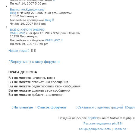
Пн май 14, 2007 5:09 pm
Внимание:Курощупство
Helg
»
Чт мар 22, 2007 5:10 pm
1
Ответы
15552
Просмотры
Последнее сообщение
Helg
Чт апр 19, 2007 5:48 pm
ВСЁ О КУРОРТЭНЕРГО
VATSLAV2
»
Чт фев 15, 2007 9:59 pm
2
Ответы
16158
Просмотры
Последнее сообщение
VATSLAV2
Пн фев 19, 2007 12:50 pm
Новая тема
Вернуться к списку форумов
ПРАВА ДОСТУПА
Вы
не можете
начинать темы
Вы
не можете
отвечать на сообщения
Вы
не можете
редактировать свои сообщения
Вы
не можете
удалять свои сообщения
Вы
не можете
добавлять вложения
На главную
Список форумов
Связаться с администрацией
Удал
Создано на основе
phpBB
® Forum Software © phpBB
Русская поддержка phpBB
Конфиденциальность
|
Правила