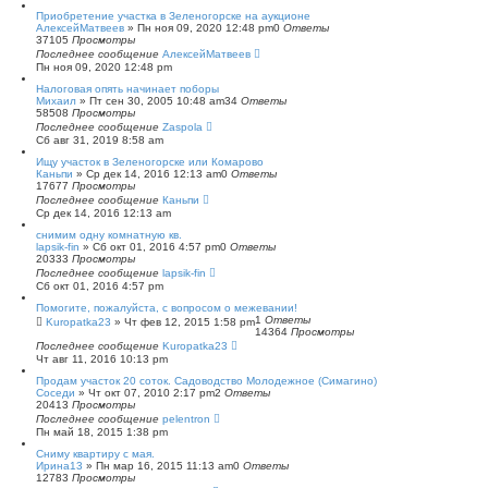
с
Приобретение участка в Зеленогорске на аукционе
к
АлексейМатвеев
»
Пн ноя 09, 2020 12:48 pm
0
Ответы
37105
Просмотры
Последнее сообщение
АлексейМатвеев
Пн ноя 09, 2020 12:48 pm
Налоговая опять начинает поборы
Михаил
»
Пт сен 30, 2005 10:48 am
34
Ответы
58508
Просмотры
Последнее сообщение
Zaspola
Сб авг 31, 2019 8:58 am
Ищу участок в Зеленогорске или Комарово
Каньпи
»
Ср дек 14, 2016 12:13 am
0
Ответы
17677
Просмотры
Последнее сообщение
Каньпи
Ср дек 14, 2016 12:13 am
снимим одну комнатную кв.
lapsik-fin
»
Сб окт 01, 2016 4:57 pm
0
Ответы
20333
Просмотры
Последнее сообщение
lapsik-fin
Сб окт 01, 2016 4:57 pm
Помогите, пожалуйста, с вопросом о межевании!
1
Ответы
Kuropatka23
»
Чт фев 12, 2015 1:58 pm
14364
Просмотры
Последнее сообщение
Kuropatka23
Чт авг 11, 2016 10:13 pm
Продам участок 20 соток. Садоводство Молодежное (Симагино)
Соседи
»
Чт окт 07, 2010 2:17 pm
2
Ответы
20413
Просмотры
Последнее сообщение
pelentron
Пн май 18, 2015 1:38 pm
Сниму квартиру с мая.
Ирина13
»
Пн мар 16, 2015 11:13 am
0
Ответы
12783
Просмотры