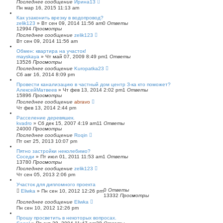
Последнее сообщение
Ирина13
Пн мар 16, 2015 11:13 am
Как узаконить врезку в водопровод?
zelik123
»
Вт сен 09, 2014 11:56 am
0
Ответы
12994
Просмотры
Последнее сообщение
zelik123
Вт сен 09, 2014 11:56 am
Обмен: квартира на участок!
mayskaya
»
Чт май 07, 2009 8:49 pm
1
Ответы
13526
Просмотры
Последнее сообщение
Kuropatka23
Сб авг 16, 2014 8:09 pm
Провести канализацию в частный дом центр З-ка кто поможет?
АлексейМатвеев
»
Чт фев 13, 2014 2:02 pm
1
Ответы
15896
Просмотры
Последнее сообщение
abravo
Чт фев 13, 2014 2:44 pm
Расселение деревяшек.
kvadro
»
Сб дек 15, 2007 4:19 am
11
Ответы
24000
Просмотры
Последнее сообщение
Roqin
Пт окт 25, 2013 10:07 pm
Пятно застройки неколебимо?
Соседи
»
Пт июл 01, 2011 11:53 am
1
Ответы
13780
Просмотры
Последнее сообщение
zelik123
Чт сен 05, 2013 2:06 pm
Участок для дипломного проекта
0
Ответы
Eliwka
»
Пн сен 10, 2012 12:26 pm
13332
Просмотры
Последнее сообщение
Eliwka
Пн сен 10, 2012 12:26 pm
Прошу просветить в некоторых вопросах.