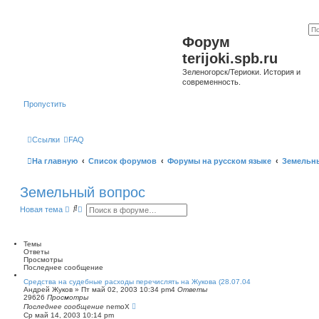
Форум
terijoki.spb.ru
Зеленогорск/Териоки. История и
современность.
Пропустить
Ссылки
FAQ
На главную
Список форумов
Форумы на русском языке
Земельн
Земельный вопрос
П
Р
Новая тема
о
а
и
с
с
ш
к
и
Темы
р
Ответы
е
Просмотры
н
Последнее сообщение
н
Средства на судебные расходы перечислять на Жукова (28.07.04
ы
Андрей Жуков
»
Пт май 02, 2003 10:34 pm
4
Ответы
й
29626
Просмотры
п
Последнее сообщение
nemoX
о
Ср май 14, 2003 10:14 pm
и