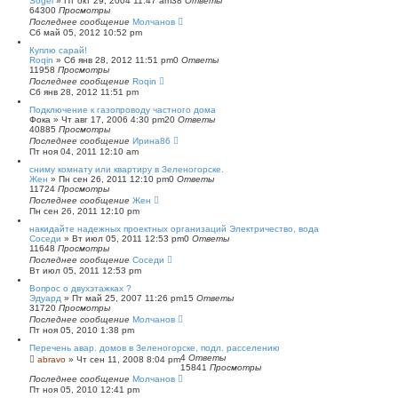
Sogel
»
Пт окт 29, 2004 11:47 am
38
Ответы
64300
Просмотры
Последнее сообщение
Молчанов
Сб май 05, 2012 10:52 pm
Куплю сарай!
Roqin
»
Сб янв 28, 2012 11:51 pm
0
Ответы
11958
Просмотры
Последнее сообщение
Roqin
Сб янв 28, 2012 11:51 pm
Подключение к газопроводу частного дома
Фока
»
Чт авг 17, 2006 4:30 pm
20
Ответы
40885
Просмотры
Последнее сообщение
Ирина86
Пт ноя 04, 2011 12:10 am
сниму комнату или квартиру в Зеленогорске.
Жен
»
Пн сен 26, 2011 12:10 pm
0
Ответы
11724
Просмотры
Последнее сообщение
Жен
Пн сен 26, 2011 12:10 pm
накидайте надежных проектных организаций Электричество, вода
Соседи
»
Вт июл 05, 2011 12:53 pm
0
Ответы
11648
Просмотры
Последнее сообщение
Соседи
Вт июл 05, 2011 12:53 pm
Вопрос о двухэтажках ?
Эдуард
»
Пт май 25, 2007 11:26 pm
15
Ответы
31720
Просмотры
Последнее сообщение
Молчанов
Пт ноя 05, 2010 1:38 pm
Перечень авар. домов в Зеленогорске, подл. расселению
4
Ответы
abravo
»
Чт сен 11, 2008 8:04 pm
15841
Просмотры
Последнее сообщение
Молчанов
Пт ноя 05, 2010 12:41 pm