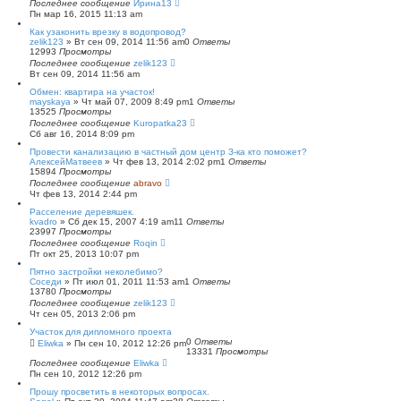
Последнее сообщение
Ирина13
Пн мар 16, 2015 11:13 am
Как узаконить врезку в водопровод?
zelik123
»
Вт сен 09, 2014 11:56 am
0
Ответы
12993
Просмотры
Последнее сообщение
zelik123
Вт сен 09, 2014 11:56 am
Обмен: квартира на участок!
mayskaya
»
Чт май 07, 2009 8:49 pm
1
Ответы
13525
Просмотры
Последнее сообщение
Kuropatka23
Сб авг 16, 2014 8:09 pm
Провести канализацию в частный дом центр З-ка кто поможет?
АлексейМатвеев
»
Чт фев 13, 2014 2:02 pm
1
Ответы
15894
Просмотры
Последнее сообщение
abravo
Чт фев 13, 2014 2:44 pm
Расселение деревяшек.
kvadro
»
Сб дек 15, 2007 4:19 am
11
Ответы
23997
Просмотры
Последнее сообщение
Roqin
Пт окт 25, 2013 10:07 pm
Пятно застройки неколебимо?
Соседи
»
Пт июл 01, 2011 11:53 am
1
Ответы
13780
Просмотры
Последнее сообщение
zelik123
Чт сен 05, 2013 2:06 pm
Участок для дипломного проекта
0
Ответы
Eliwka
»
Пн сен 10, 2012 12:26 pm
13331
Просмотры
Последнее сообщение
Eliwka
Пн сен 10, 2012 12:26 pm
Прошу просветить в некоторых вопросах.