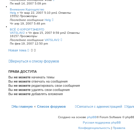
Пн май 14, 2007 5:09 pm
Внимание:Курощупство
Helg
»
Чт мар 22, 2007 5:10 pm
1
Ответы
15552
Просмотры
Последнее сообщение
Helg
Чт апр 19, 2007 5:48 pm
ВСЁ О КУРОРТЭНЕРГО
VATSLAV2
»
Чт фев 15, 2007 9:59 pm
2
Ответы
16157
Просмотры
Последнее сообщение
VATSLAV2
Пн фев 19, 2007 12:50 pm
Новая тема
Вернуться к списку форумов
ПРАВА ДОСТУПА
Вы
не можете
начинать темы
Вы
не можете
отвечать на сообщения
Вы
не можете
редактировать свои сообщения
Вы
не можете
удалять свои сообщения
Вы
не можете
добавлять вложения
На главную
Список форумов
Связаться с администрацией
Удал
Создано на основе
phpBB
® Forum Software © phpBB
Русская поддержка phpBB
Конфиденциальность
|
Правила