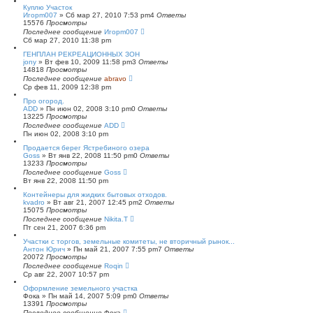
Куплю Участок
Игорm007
»
Сб мар 27, 2010 7:53 pm
4
Ответы
15576
Просмотры
Последнее сообщение
Игорm007
Сб мар 27, 2010 11:38 pm
ГЕНПЛАН РЕКРЕАЦИОННЫХ ЗОН
jony
»
Вт фев 10, 2009 11:58 pm
3
Ответы
14818
Просмотры
Последнее сообщение
abravo
Ср фев 11, 2009 12:38 pm
Про огород.
ADD
»
Пн июн 02, 2008 3:10 pm
0
Ответы
13225
Просмотры
Последнее сообщение
ADD
Пн июн 02, 2008 3:10 pm
Продается берег Ястребиного озера
Goss
»
Вт янв 22, 2008 11:50 pm
0
Ответы
13233
Просмотры
Последнее сообщение
Goss
Вт янв 22, 2008 11:50 pm
Контейнеры для жидких бытовых отходов.
kvadro
»
Вт авг 21, 2007 12:45 pm
2
Ответы
15075
Просмотры
Последнее сообщение
Nikita.T
Пт сен 21, 2007 6:36 pm
Участки с торгов, земельные комитеты, не вторичный рынок...
Антон Юрич
»
Пн май 21, 2007 7:55 pm
7
Ответы
20072
Просмотры
Последнее сообщение
Roqin
Ср авг 22, 2007 10:57 pm
Оформление земельного участка
Фока
»
Пн май 14, 2007 5:09 pm
0
Ответы
13391
Просмотры
Последнее сообщение
Фока