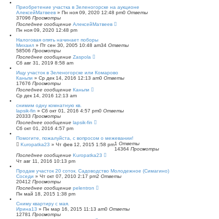
с
Приобретение участка в Зеленогорске на аукционе
к
АлексейМатвеев
»
Пн ноя 09, 2020 12:48 pm
0
Ответы
37096
Просмотры
Последнее сообщение
АлексейМатвеев
Пн ноя 09, 2020 12:48 pm
Налоговая опять начинает поборы
Михаил
»
Пт сен 30, 2005 10:48 am
34
Ответы
58506
Просмотры
Последнее сообщение
Zaspola
Сб авг 31, 2019 8:58 am
Ищу участок в Зеленогорске или Комарово
Каньпи
»
Ср дек 14, 2016 12:13 am
0
Ответы
17676
Просмотры
Последнее сообщение
Каньпи
Ср дек 14, 2016 12:13 am
снимим одну комнатную кв.
lapsik-fin
»
Сб окт 01, 2016 4:57 pm
0
Ответы
20333
Просмотры
Последнее сообщение
lapsik-fin
Сб окт 01, 2016 4:57 pm
Помогите, пожалуйста, с вопросом о межевании!
1
Ответы
Kuropatka23
»
Чт фев 12, 2015 1:58 pm
14364
Просмотры
Последнее сообщение
Kuropatka23
Чт авг 11, 2016 10:13 pm
Продам участок 20 соток. Садоводство Молодежное (Симагино)
Соседи
»
Чт окт 07, 2010 2:17 pm
2
Ответы
20412
Просмотры
Последнее сообщение
pelentron
Пн май 18, 2015 1:38 pm
Сниму квартиру с мая.
Ирина13
»
Пн мар 16, 2015 11:13 am
0
Ответы
12781
Просмотры