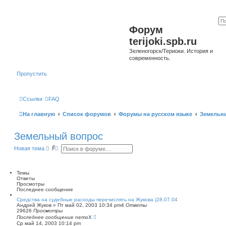
Форум
terijoki.spb.ru
Зеленогорск/Териоки. История и
современность.
Пропустить
Ссылки
FAQ
На главную
Список форумов
Форумы на русском языке
Земельн
Земельный вопрос
П
Р
Новая тема
о
а
и
с
с
ш
к
и
Темы
р
Ответы
е
Просмотры
н
Последнее сообщение
н
Средства на судебные расходы перечислять на Жукова (28.07.04
ы
Андрей Жуков
»
Пт май 02, 2003 10:34 pm
4
Ответы
й
29626
Просмотры
п
Последнее сообщение
nemoX
о
Ср май 14, 2003 10:14 pm
и