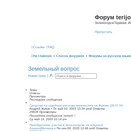
Форум terijo
Зеленогорск/Териоки. И
Пропустить
Ссылки
FAQ
На главную
Список форумов
Форумы на русском язык
Земельный вопрос
П
Р
Новая тема
о
а
и
с
с
ш
к
и
Темы
р
Ответы
е
Просмотры
н
Последнее сообщение
н
Средства на судебные расходы перечислять на Жукова (28.07.04
ы
Андрей Жуков
»
Пт май 02, 2003 10:34 pm
4
Ответы
й
29626
Просмотры
п
Последнее сообщение
nemoX
о
Ср май 14, 2003 10:14 pm
и
с
Приобретение участка в Зеленогорске на аукционе
к
АлексейМатвеев
»
Пн ноя 09, 2020 12:48 pm
0
Ответы