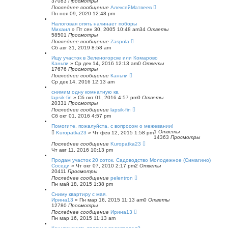
37083
Просмотры
Последнее сообщение
АлексейМатвеев
Пн ноя 09, 2020 12:48 pm
Налоговая опять начинает поборы
Михаил
»
Пт сен 30, 2005 10:48 am
34
Ответы
58501
Просмотры
Последнее сообщение
Zaspola
Сб авг 31, 2019 8:58 am
Ищу участок в Зеленогорске или Комарово
Каньпи
»
Ср дек 14, 2016 12:13 am
0
Ответы
17676
Просмотры
Последнее сообщение
Каньпи
Ср дек 14, 2016 12:13 am
снимим одну комнатную кв.
lapsik-fin
»
Сб окт 01, 2016 4:57 pm
0
Ответы
20331
Просмотры
Последнее сообщение
lapsik-fin
Сб окт 01, 2016 4:57 pm
Помогите, пожалуйста, с вопросом о межевании!
1
Ответы
Kuropatka23
»
Чт фев 12, 2015 1:58 pm
14363
Просмотры
Последнее сообщение
Kuropatka23
Чт авг 11, 2016 10:13 pm
Продам участок 20 соток. Садоводство Молодежное (Симагино)
Соседи
»
Чт окт 07, 2010 2:17 pm
2
Ответы
20411
Просмотры
Последнее сообщение
pelentron
Пн май 18, 2015 1:38 pm
Сниму квартиру с мая.
Ирина13
»
Пн мар 16, 2015 11:13 am
0
Ответы
12780
Просмотры
Последнее сообщение
Ирина13
Пн мар 16, 2015 11:13 am