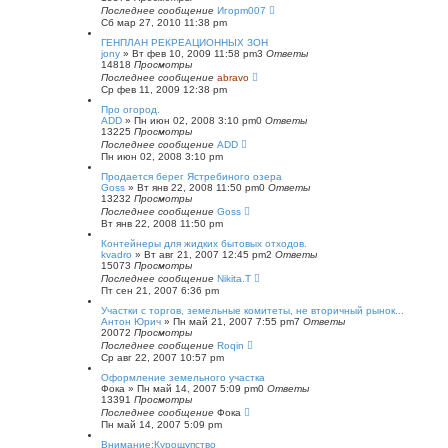
Последнее сообщение
Игорm007
Сб мар 27, 2010 11:38 pm
ГЕНПЛАН РЕКРЕАЦИОННЫХ ЗОН
jony
»
Вт фев 10, 2009 11:58 pm
3
Ответы
14818
Просмотры
Последнее сообщение
abravo
Ср фев 11, 2009 12:38 pm
Про огород.
ADD
»
Пн июн 02, 2008 3:10 pm
0
Ответы
13225
Просмотры
Последнее сообщение
ADD
Пн июн 02, 2008 3:10 pm
Продается берег Ястребиного озера
Goss
»
Вт янв 22, 2008 11:50 pm
0
Ответы
13232
Просмотры
Последнее сообщение
Goss
Вт янв 22, 2008 11:50 pm
Контейнеры для жидких бытовых отходов.
kvadro
»
Вт авг 21, 2007 12:45 pm
2
Ответы
15073
Просмотры
Последнее сообщение
Nikita.T
Пт сен 21, 2007 6:36 pm
Участки с торгов, земельные комитеты, не вторичный рынок...
Антон Юрич
»
Пн май 21, 2007 7:55 pm
7
Ответы
20072
Просмотры
Последнее сообщение
Roqin
Ср авг 22, 2007 10:57 pm
Оформление земельного участка
Фока
»
Пн май 14, 2007 5:09 pm
0
Ответы
13391
Просмотры
Последнее сообщение
Фока
Пн май 14, 2007 5:09 pm
Внимание:Курощупство