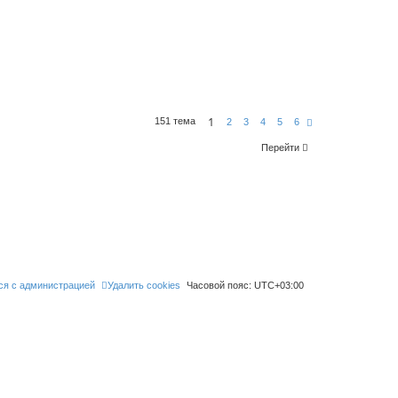
1
151 тема
С
2
3
4
5
6
л
е
Перейти
д
.
ся с администрацией
Удалить cookies
Часовой пояс:
UTC+03:00