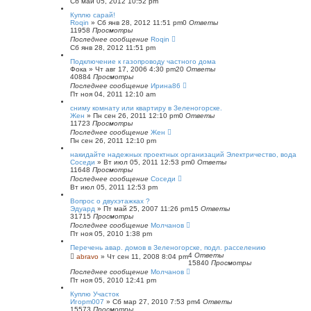
Сб май 05, 2012 10:52 pm
Куплю сарай!
Roqin
»
Сб янв 28, 2012 11:51 pm
0
Ответы
11958
Просмотры
Последнее сообщение
Roqin
Сб янв 28, 2012 11:51 pm
Подключение к газопроводу частного дома
Фока
»
Чт авг 17, 2006 4:30 pm
20
Ответы
40884
Просмотры
Последнее сообщение
Ирина86
Пт ноя 04, 2011 12:10 am
сниму комнату или квартиру в Зеленогорске.
Жен
»
Пн сен 26, 2011 12:10 pm
0
Ответы
11723
Просмотры
Последнее сообщение
Жен
Пн сен 26, 2011 12:10 pm
накидайте надежных проектных организаций Электричество, вода
Соседи
»
Вт июл 05, 2011 12:53 pm
0
Ответы
11648
Просмотры
Последнее сообщение
Соседи
Вт июл 05, 2011 12:53 pm
Вопрос о двухэтажках ?
Эдуард
»
Пт май 25, 2007 11:26 pm
15
Ответы
31715
Просмотры
Последнее сообщение
Молчанов
Пт ноя 05, 2010 1:38 pm
Перечень авар. домов в Зеленогорске, подл. расселению
4
Ответы
abravo
»
Чт сен 11, 2008 8:04 pm
15840
Просмотры
Последнее сообщение
Молчанов
Пт ноя 05, 2010 12:41 pm
Куплю Участок
Игорm007
»
Сб мар 27, 2010 7:53 pm
4
Ответы
15573
Просмотры