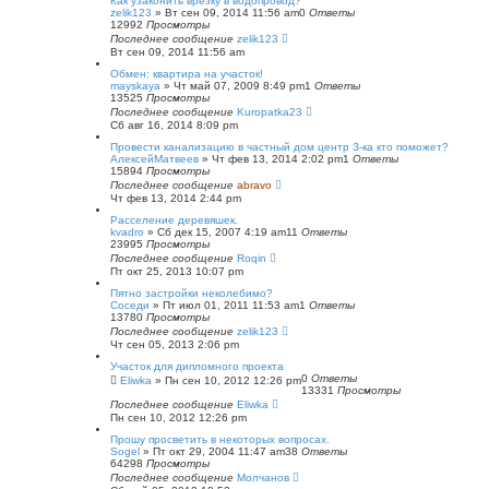
Как узаконить врезку в водопровод?
zelik123
»
Вт сен 09, 2014 11:56 am
0
Ответы
12992
Просмотры
Последнее сообщение
zelik123
Вт сен 09, 2014 11:56 am
Обмен: квартира на участок!
mayskaya
»
Чт май 07, 2009 8:49 pm
1
Ответы
13525
Просмотры
Последнее сообщение
Kuropatka23
Сб авг 16, 2014 8:09 pm
Провести канализацию в частный дом центр З-ка кто поможет?
АлексейМатвеев
»
Чт фев 13, 2014 2:02 pm
1
Ответы
15894
Просмотры
Последнее сообщение
abravo
Чт фев 13, 2014 2:44 pm
Расселение деревяшек.
kvadro
»
Сб дек 15, 2007 4:19 am
11
Ответы
23995
Просмотры
Последнее сообщение
Roqin
Пт окт 25, 2013 10:07 pm
Пятно застройки неколебимо?
Соседи
»
Пт июл 01, 2011 11:53 am
1
Ответы
13780
Просмотры
Последнее сообщение
zelik123
Чт сен 05, 2013 2:06 pm
Участок для дипломного проекта
0
Ответы
Eliwka
»
Пн сен 10, 2012 12:26 pm
13331
Просмотры
Последнее сообщение
Eliwka
Пн сен 10, 2012 12:26 pm
Прошу просветить в некоторых вопросах.
Sogel
»
Пт окт 29, 2004 11:47 am
38
Ответы
64298
Просмотры
Последнее сообщение
Молчанов