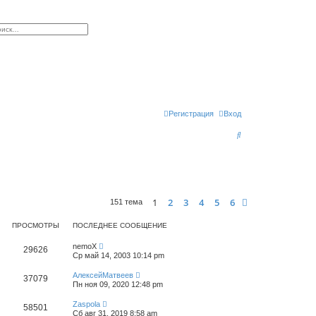
к
сширенный поиск
Регистрация
Вход
П
о
и
с
1
2
3
4
5
6
След.
151 тема
к
ПРОСМОТРЫ
ПОСЛЕДНЕЕ СООБЩЕНИЕ
nemoX
29626
Ср май 14, 2003 10:14 pm
АлексейМатвеев
37079
Пн ноя 09, 2020 12:48 pm
Zaspola
58501
Сб авг 31, 2019 8:58 am