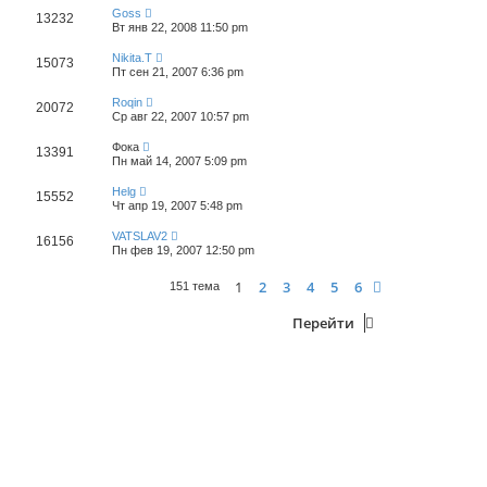
Goss
13232
Вт янв 22, 2008 11:50 pm
Nikita.T
15073
Пт сен 21, 2007 6:36 pm
Roqin
20072
Ср авг 22, 2007 10:57 pm
Фока
13391
Пн май 14, 2007 5:09 pm
Helg
15552
Чт апр 19, 2007 5:48 pm
VATSLAV2
16156
Пн фев 19, 2007 12:50 pm
1
2
3
4
5
6
След.
151 тема
Перейти