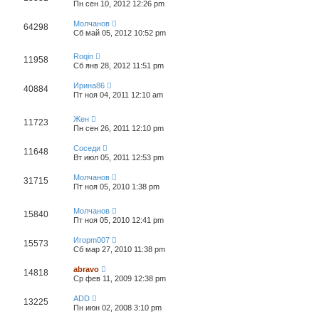
Пн сен 10, 2012 12:26 pm
Молчанов
64298
Сб май 05, 2012 10:52 pm
Roqin
11958
Сб янв 28, 2012 11:51 pm
Ирина86
40884
Пт ноя 04, 2011 12:10 am
Жен
11723
Пн сен 26, 2011 12:10 pm
Соседи
11648
Вт июл 05, 2011 12:53 pm
Молчанов
31715
Пт ноя 05, 2010 1:38 pm
Молчанов
15840
Пт ноя 05, 2010 12:41 pm
Игорm007
15573
Сб мар 27, 2010 11:38 pm
abravo
14818
Ср фев 11, 2009 12:38 pm
ADD
13225
Пн июн 02, 2008 3:10 pm