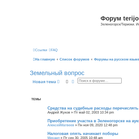
Форум terijo
Зеленогорск/Териоки. И
Ссылки
FAQ
На главную
Список форумов
Форумы на русском язык
Земельный вопрос
Поиск
Расширенный поиск
Новая тема
ТЕМЫ
Средства на судебные расходы перечислять 
Андрей Жуков
»
Пт май 02, 2003 10:34 pm
Приобретение участка в Зеленогорске на ау
АлексейМатвеев
»
Пн ноя 09, 2020 12:48 pm
Налоговая опять начинает поборы
Михаил
»
Пт сен 30, 2005 10:48 am