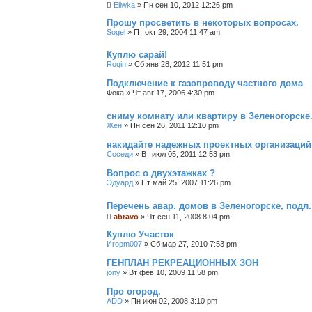
Eliwka
»
Пн сен 10, 2012 12:26 pm
Прошу просветить в некоторых вопросах.
Sogel
»
Пт окт 29, 2004 11:47 am
Куплю сарай!
Roqin
»
Сб янв 28, 2012 11:51 pm
Подключение к газопроводу частного дома
Фока
»
Чт авг 17, 2006 4:30 pm
сниму комнату или квартиру в Зеленогорске
Жен
»
Пн сен 26, 2011 12:10 pm
накидайте надежных проектных организаций
Соседи
»
Вт июл 05, 2011 12:53 pm
Вопрос о двухэтажках ?
Эдуард
»
Пт май 25, 2007 11:26 pm
Перечень авар. домов в Зеленогорске, подл
abravo
»
Чт сен 11, 2008 8:04 pm
Куплю Участок
Игорm007
»
Сб мар 27, 2010 7:53 pm
ГЕНПЛАН РЕКРЕАЦИОННЫХ ЗОН
jony
»
Вт фев 10, 2009 11:58 pm
Про огород.
ADD
»
Пн июн 02, 2008 3:10 pm