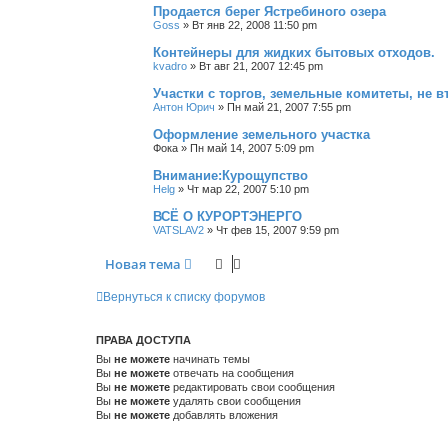
Продается берег Ястребиного озера
Goss
»
Вт янв 22, 2008 11:50 pm
Контейнеры для жидких бытовых отходов.
kvadro
»
Вт авг 21, 2007 12:45 pm
Участки с торгов, земельные комитеты, не в
Антон Юрич
»
Пн май 21, 2007 7:55 pm
Оформление земельного участка
Фока
»
Пн май 14, 2007 5:09 pm
Внимание:Курощупство
Helg
»
Чт мар 22, 2007 5:10 pm
ВСЁ О КУРОРТЭНЕРГО
VATSLAV2
»
Чт фев 15, 2007 9:59 pm
Новая тема
Вернуться к списку форумов
ПРАВА ДОСТУПА
Вы
не можете
начинать темы
Вы
не можете
отвечать на сообщения
Вы
не можете
редактировать свои сообщения
Вы
не можете
удалять свои сообщения
Вы
не можете
добавлять вложения