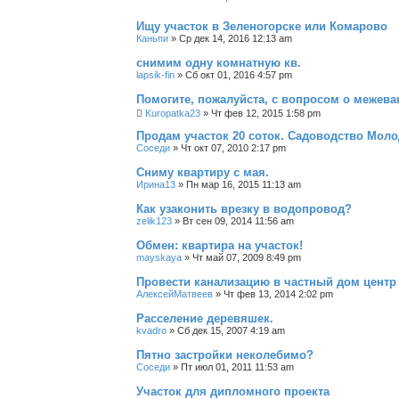
Ищу участок в Зеленогорске или Комарово
Каньпи
»
Ср дек 14, 2016 12:13 am
снимим одну комнатную кв.
lapsik-fin
»
Сб окт 01, 2016 4:57 pm
Помогите, пожалуйста, с вопросом о межева
Kuropatka23
»
Чт фев 12, 2015 1:58 pm
Продам участок 20 соток. Садоводство Моло
Соседи
»
Чт окт 07, 2010 2:17 pm
Сниму квартиру с мая.
Ирина13
»
Пн мар 16, 2015 11:13 am
Как узаконить врезку в водопровод?
zelik123
»
Вт сен 09, 2014 11:56 am
Обмен: квартира на участок!
mayskaya
»
Чт май 07, 2009 8:49 pm
Провести канализацию в частный дом центр 
АлексейМатвеев
»
Чт фев 13, 2014 2:02 pm
Расселение деревяшек.
kvadro
»
Сб дек 15, 2007 4:19 am
Пятно застройки неколебимо?
Соседи
»
Пт июл 01, 2011 11:53 am
Участок для дипломного проекта