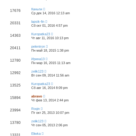
Каньпи
17676
Ср дек 14, 2016 12:13 am
lapsik-fin
20331
Сб окт 01, 2016 4:57 pm
Kuropatka23
14363
Чт авг 11, 2016 10:13 pm
pelentron
20411
Пн май 18, 2015 1:38 pm
Ирина13
12780
Пн мар 16, 2015 11:13 am
zelik123
12992
Вт сен 09, 2014 11:56 am
Kuropatka23
13525
Сб авг 16, 2014 8:09 pm
abravo
15894
Чт фев 13, 2014 2:44 pm
Roqin
23994
Пт окт 25, 2013 10:07 pm
zelik123
13780
Чт сен 05, 2013 2:06 pm
Eliwka
13331