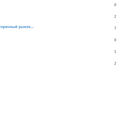
0
2
торичный рынок...
7
0
1
2