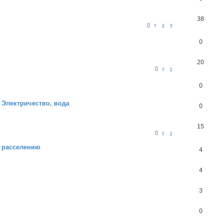
38
1
2
3
0
20
1
2
.
0
 Электричество, вода
0
15
1
2
. расселению
4
4
3
0