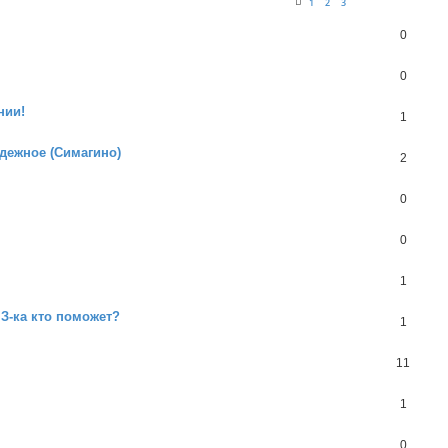
1
2
3
0
0
нии!
1
дежное (Симагино)
2
0
0
1
З-ка кто поможет?
1
11
1
0