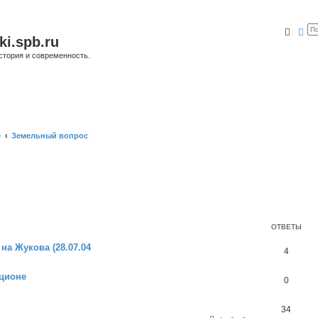
Поис
Ра
ki.spb.ru
стория и современность.
е
Земельный вопрос
ОТВЕТЫ
на Жукова (28.07.04
4
кционе
0
34