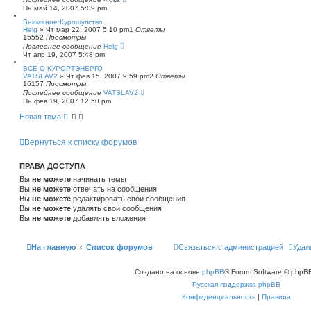
Пн май 14, 2007 5:09 pm
Внимание:Курощупство
Helg
»
Чт мар 22, 2007 5:10 pm
1
Ответы
15552
Просмотры
Последнее сообщение
Helg
Чт апр 19, 2007 5:48 pm
ВСЁ О КУРОРТЭНЕРГО
VATSLAV2
»
Чт фев 15, 2007 9:59 pm
2
Ответы
16157
Просмотры
Последнее сообщение
VATSLAV2
Пн фев 19, 2007 12:50 pm
Новая тема
Вернуться к списку форумов
ПРАВА ДОСТУПА
Вы
не можете
начинать темы
Вы
не можете
отвечать на сообщения
Вы
не можете
редактировать свои сообщения
Вы
не можете
удалять свои сообщения
Вы
не можете
добавлять вложения
На главную
Список форумов
Связаться с администрацией
Удал
Создано на основе
phpBB
® Forum Software © phpBB
Русская поддержка phpBB
Конфиденциальность
|
Правила