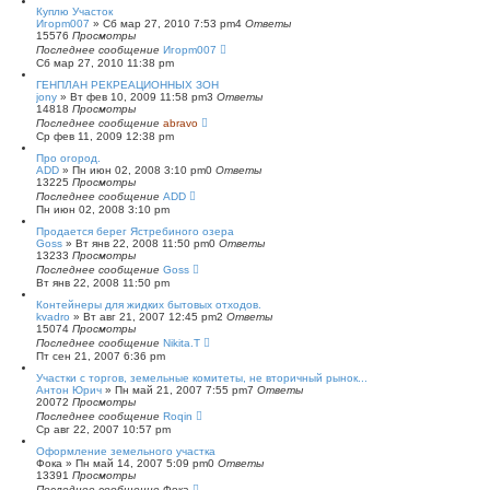
Куплю Участок
Игорm007
»
Сб мар 27, 2010 7:53 pm
4
Ответы
15576
Просмотры
Последнее сообщение
Игорm007
Сб мар 27, 2010 11:38 pm
ГЕНПЛАН РЕКРЕАЦИОННЫХ ЗОН
jony
»
Вт фев 10, 2009 11:58 pm
3
Ответы
14818
Просмотры
Последнее сообщение
abravo
Ср фев 11, 2009 12:38 pm
Про огород.
ADD
»
Пн июн 02, 2008 3:10 pm
0
Ответы
13225
Просмотры
Последнее сообщение
ADD
Пн июн 02, 2008 3:10 pm
Продается берег Ястребиного озера
Goss
»
Вт янв 22, 2008 11:50 pm
0
Ответы
13233
Просмотры
Последнее сообщение
Goss
Вт янв 22, 2008 11:50 pm
Контейнеры для жидких бытовых отходов.
kvadro
»
Вт авг 21, 2007 12:45 pm
2
Ответы
15074
Просмотры
Последнее сообщение
Nikita.T
Пт сен 21, 2007 6:36 pm
Участки с торгов, земельные комитеты, не вторичный рынок...
Антон Юрич
»
Пн май 21, 2007 7:55 pm
7
Ответы
20072
Просмотры
Последнее сообщение
Roqin
Ср авг 22, 2007 10:57 pm
Оформление земельного участка
Фока
»
Пн май 14, 2007 5:09 pm
0
Ответы
13391
Просмотры
Последнее сообщение
Фока