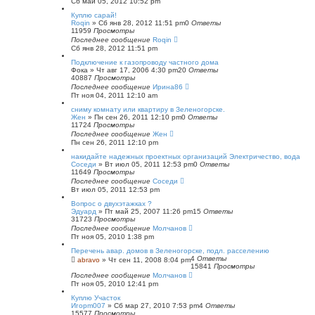
Сб май 05, 2012 10:52 pm
Куплю сарай!
Roqin
»
Сб янв 28, 2012 11:51 pm
0
Ответы
11959
Просмотры
Последнее сообщение
Roqin
Сб янв 28, 2012 11:51 pm
Подключение к газопроводу частного дома
Фока
»
Чт авг 17, 2006 4:30 pm
20
Ответы
40887
Просмотры
Последнее сообщение
Ирина86
Пт ноя 04, 2011 12:10 am
сниму комнату или квартиру в Зеленогорске.
Жен
»
Пн сен 26, 2011 12:10 pm
0
Ответы
11724
Просмотры
Последнее сообщение
Жен
Пн сен 26, 2011 12:10 pm
накидайте надежных проектных организаций Электричество, вода
Соседи
»
Вт июл 05, 2011 12:53 pm
0
Ответы
11649
Просмотры
Последнее сообщение
Соседи
Вт июл 05, 2011 12:53 pm
Вопрос о двухэтажках ?
Эдуард
»
Пт май 25, 2007 11:26 pm
15
Ответы
31723
Просмотры
Последнее сообщение
Молчанов
Пт ноя 05, 2010 1:38 pm
Перечень авар. домов в Зеленогорске, подл. расселению
4
Ответы
abravo
»
Чт сен 11, 2008 8:04 pm
15841
Просмотры
Последнее сообщение
Молчанов
Пт ноя 05, 2010 12:41 pm
Куплю Участок
Игорm007
»
Сб мар 27, 2010 7:53 pm
4
Ответы
15577
Просмотры