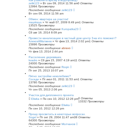
Как узаконить врезку в водопровод?
zelik123
»
Вт сен 09, 2014 11:56 am
0
Ответы
12994
Просмотры
Последнее сообщение
zelik123
Вт сен 09, 2014 11:56 am
Обмен: квартира на участок!
mayskaya
»
Чт май 07, 2009 8:49 pm
1
Ответы
13525
Просмотры
Последнее сообщение
Kuropatka23
Сб авг 16, 2014 8:09 pm
Провести канализацию в частный дом центр З-ка кто поможет?
АлексейМатвеев
»
Чт фев 13, 2014 2:02 pm
1
Ответы
15896
Просмотры
Последнее сообщение
abravo
Чт фев 13, 2014 2:44 pm
Расселение деревяшек.
kvadro
»
Сб дек 15, 2007 4:19 am
11
Ответы
24000
Просмотры
Последнее сообщение
Roqin
Пт окт 25, 2013 10:07 pm
Пятно застройки неколебимо?
Соседи
»
Пт июл 01, 2011 11:53 am
1
Ответы
13780
Просмотры
Последнее сообщение
zelik123
Чт сен 05, 2013 2:06 pm
Участок для дипломного проекта
0
Ответы
Eliwka
»
Пн сен 10, 2012 12:26 pm
13332
Просмотры
Последнее сообщение
Eliwka
Пн сен 10, 2012 12:26 pm
Прошу просветить в некоторых вопросах.
Sogel
»
Пт окт 29, 2004 11:47 am
38
Ответы
64300
Просмотры
Последнее сообщение
Молчанов