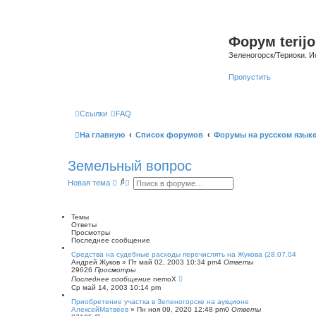
Форум terijo
Зеленогорск/Териоки. И
Пропустить
Ссылки
FAQ
На главную
Список форумов
Форумы на русском язык
Земельный вопрос
П
Р
Новая тема
о
а
и
с
с
ш
к
и
Темы
р
Ответы
е
Просмотры
н
Последнее сообщение
н
Средства на судебные расходы перечислять на Жукова (28.07.04
ы
Андрей Жуков
»
Пт май 02, 2003 10:34 pm
4
Ответы
й
29626
Просмотры
п
Последнее сообщение
nemoX
о
Ср май 14, 2003 10:14 pm
и
с
Приобретение участка в Зеленогорске на аукционе
к
АлексейМатвеев
»
Пн ноя 09, 2020 12:48 pm
0
Ответы