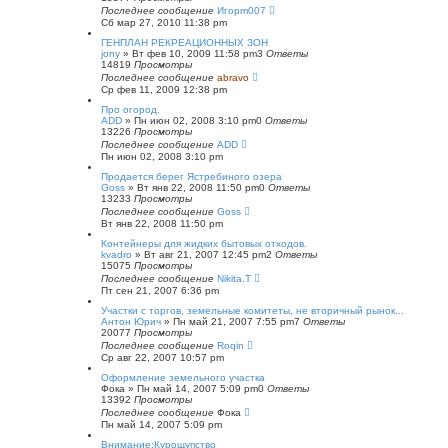
Последнее сообщение
Игорm007
Сб мар 27, 2010 11:38 pm
ГЕНПЛАН РЕКРЕАЦИОННЫХ ЗОН
jony
»
Вт фев 10, 2009 11:58 pm
3
Ответы
14819
Просмотры
Последнее сообщение
abravo
Ср фев 11, 2009 12:38 pm
Про огород.
ADD
»
Пн июн 02, 2008 3:10 pm
0
Ответы
13226
Просмотры
Последнее сообщение
ADD
Пн июн 02, 2008 3:10 pm
Продается берег Ястребиного озера
Goss
»
Вт янв 22, 2008 11:50 pm
0
Ответы
13233
Просмотры
Последнее сообщение
Goss
Вт янв 22, 2008 11:50 pm
Контейнеры для жидких бытовых отходов.
kvadro
»
Вт авг 21, 2007 12:45 pm
2
Ответы
15075
Просмотры
Последнее сообщение
Nikita.T
Пт сен 21, 2007 6:36 pm
Участки с торгов, земельные комитеты, не вторичный рынок...
Антон Юрич
»
Пн май 21, 2007 7:55 pm
7
Ответы
20077
Просмотры
Последнее сообщение
Roqin
Ср авг 22, 2007 10:57 pm
Оформление земельного участка
Фока
»
Пн май 14, 2007 5:09 pm
0
Ответы
13392
Просмотры
Последнее сообщение
Фока
Пн май 14, 2007 5:09 pm
Внимание:Курощупство