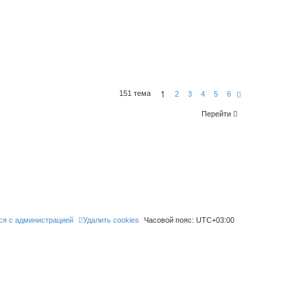
1
151 тема
С
2
3
4
5
6
л
е
Перейти
д
.
ся с администрацией
Удалить cookies
Часовой пояс:
UTC+03:00