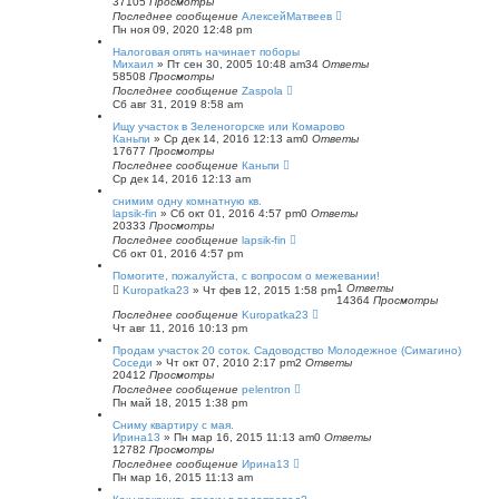
37105
Просмотры
Последнее сообщение
АлексейМатвеев
Пн ноя 09, 2020 12:48 pm
Налоговая опять начинает поборы
Михаил
»
Пт сен 30, 2005 10:48 am
34
Ответы
58508
Просмотры
Последнее сообщение
Zaspola
Сб авг 31, 2019 8:58 am
Ищу участок в Зеленогорске или Комарово
Каньпи
»
Ср дек 14, 2016 12:13 am
0
Ответы
17677
Просмотры
Последнее сообщение
Каньпи
Ср дек 14, 2016 12:13 am
снимим одну комнатную кв.
lapsik-fin
»
Сб окт 01, 2016 4:57 pm
0
Ответы
20333
Просмотры
Последнее сообщение
lapsik-fin
Сб окт 01, 2016 4:57 pm
Помогите, пожалуйста, с вопросом о межевании!
1
Ответы
Kuropatka23
»
Чт фев 12, 2015 1:58 pm
14364
Просмотры
Последнее сообщение
Kuropatka23
Чт авг 11, 2016 10:13 pm
Продам участок 20 соток. Садоводство Молодежное (Симагино)
Соседи
»
Чт окт 07, 2010 2:17 pm
2
Ответы
20412
Просмотры
Последнее сообщение
pelentron
Пн май 18, 2015 1:38 pm
Сниму квартиру с мая.
Ирина13
»
Пн мар 16, 2015 11:13 am
0
Ответы
12782
Просмотры
Последнее сообщение
Ирина13
Пн мар 16, 2015 11:13 am