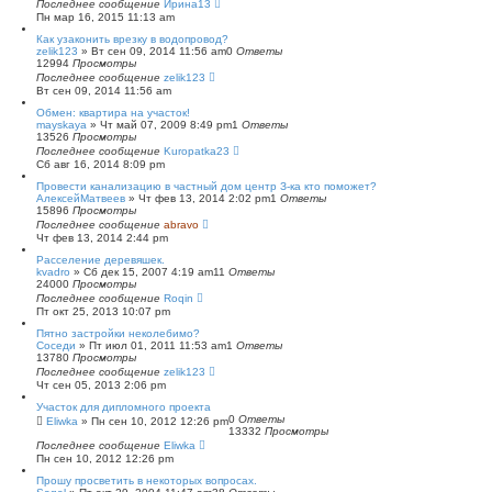
Последнее сообщение
Ирина13
Пн мар 16, 2015 11:13 am
Как узаконить врезку в водопровод?
zelik123
»
Вт сен 09, 2014 11:56 am
0
Ответы
12994
Просмотры
Последнее сообщение
zelik123
Вт сен 09, 2014 11:56 am
Обмен: квартира на участок!
mayskaya
»
Чт май 07, 2009 8:49 pm
1
Ответы
13526
Просмотры
Последнее сообщение
Kuropatka23
Сб авг 16, 2014 8:09 pm
Провести канализацию в частный дом центр З-ка кто поможет?
АлексейМатвеев
»
Чт фев 13, 2014 2:02 pm
1
Ответы
15896
Просмотры
Последнее сообщение
abravo
Чт фев 13, 2014 2:44 pm
Расселение деревяшек.
kvadro
»
Сб дек 15, 2007 4:19 am
11
Ответы
24000
Просмотры
Последнее сообщение
Roqin
Пт окт 25, 2013 10:07 pm
Пятно застройки неколебимо?
Соседи
»
Пт июл 01, 2011 11:53 am
1
Ответы
13780
Просмотры
Последнее сообщение
zelik123
Чт сен 05, 2013 2:06 pm
Участок для дипломного проекта
0
Ответы
Eliwka
»
Пн сен 10, 2012 12:26 pm
13332
Просмотры
Последнее сообщение
Eliwka
Пн сен 10, 2012 12:26 pm
Прошу просветить в некоторых вопросах.