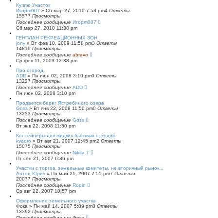
Куплю Участок
Игорm007
»
Сб мар 27, 2010 7:53 pm
4
Ответы
15577
Просмотры
Последнее сообщение
Игорm007
Сб мар 27, 2010 11:38 pm
ГЕНПЛАН РЕКРЕАЦИОННЫХ ЗОН
jony
»
Вт фев 10, 2009 11:58 pm
3
Ответы
14819
Просмотры
Последнее сообщение
abravo
Ср фев 11, 2009 12:38 pm
Про огород.
ADD
»
Пн июн 02, 2008 3:10 pm
0
Ответы
13227
Просмотры
Последнее сообщение
ADD
Пн июн 02, 2008 3:10 pm
Продается берег Ястребиного озера
Goss
»
Вт янв 22, 2008 11:50 pm
0
Ответы
13233
Просмотры
Последнее сообщение
Goss
Вт янв 22, 2008 11:50 pm
Контейнеры для жидких бытовых отходов.
kvadro
»
Вт авг 21, 2007 12:45 pm
2
Ответы
15075
Просмотры
Последнее сообщение
Nikita.T
Пт сен 21, 2007 6:36 pm
Участки с торгов, земельные комитеты, не вторичный рынок...
Антон Юрич
»
Пн май 21, 2007 7:55 pm
7
Ответы
20077
Просмотры
Последнее сообщение
Roqin
Ср авг 22, 2007 10:57 pm
Оформление земельного участка
Фока
»
Пн май 14, 2007 5:09 pm
0
Ответы
13392
Просмотры
Последнее сообщение
Фока