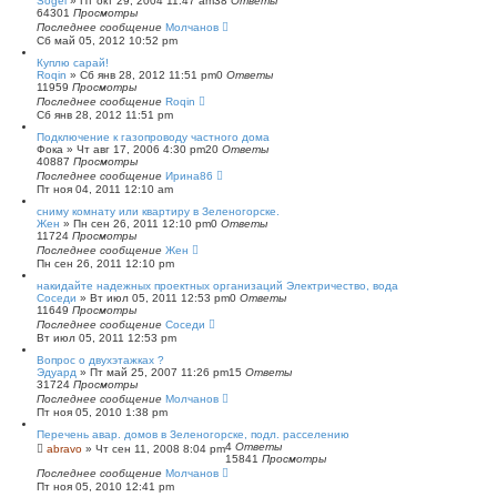
Sogel
»
Пт окт 29, 2004 11:47 am
38
Ответы
64301
Просмотры
Последнее сообщение
Молчанов
Сб май 05, 2012 10:52 pm
Куплю сарай!
Roqin
»
Сб янв 28, 2012 11:51 pm
0
Ответы
11959
Просмотры
Последнее сообщение
Roqin
Сб янв 28, 2012 11:51 pm
Подключение к газопроводу частного дома
Фока
»
Чт авг 17, 2006 4:30 pm
20
Ответы
40887
Просмотры
Последнее сообщение
Ирина86
Пт ноя 04, 2011 12:10 am
сниму комнату или квартиру в Зеленогорске.
Жен
»
Пн сен 26, 2011 12:10 pm
0
Ответы
11724
Просмотры
Последнее сообщение
Жен
Пн сен 26, 2011 12:10 pm
накидайте надежных проектных организаций Электричество, вода
Соседи
»
Вт июл 05, 2011 12:53 pm
0
Ответы
11649
Просмотры
Последнее сообщение
Соседи
Вт июл 05, 2011 12:53 pm
Вопрос о двухэтажках ?
Эдуард
»
Пт май 25, 2007 11:26 pm
15
Ответы
31724
Просмотры
Последнее сообщение
Молчанов
Пт ноя 05, 2010 1:38 pm
Перечень авар. домов в Зеленогорске, подл. расселению
4
Ответы
abravo
»
Чт сен 11, 2008 8:04 pm
15841
Просмотры
Последнее сообщение
Молчанов
Пт ноя 05, 2010 12:41 pm