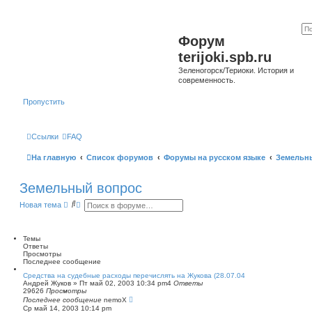
Форум
terijoki.spb.ru
Зеленогорск/Териоки. История и
современность.
Пропустить
Ссылки
FAQ
На главную
Список форумов
Форумы на русском языке
Земельн
Земельный вопрос
П
Р
Новая тема
о
а
и
с
с
ш
к
и
Темы
р
Ответы
е
Просмотры
н
Последнее сообщение
н
Средства на судебные расходы перечислять на Жукова (28.07.04
ы
Андрей Жуков
»
Пт май 02, 2003 10:34 pm
4
Ответы
й
29626
Просмотры
п
Последнее сообщение
nemoX
о
Ср май 14, 2003 10:14 pm
и