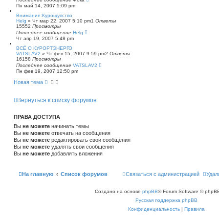
Пн май 14, 2007 5:09 pm
Внимание:Курощупство
Helg
»
Чт мар 22, 2007 5:10 pm
1
Ответы
15552
Просмотры
Последнее сообщение
Helg
Чт апр 19, 2007 5:48 pm
ВСЁ О КУРОРТЭНЕРГО
VATSLAV2
»
Чт фев 15, 2007 9:59 pm
2
Ответы
16158
Просмотры
Последнее сообщение
VATSLAV2
Пн фев 19, 2007 12:50 pm
Новая тема
Вернуться к списку форумов
ПРАВА ДОСТУПА
Вы
не можете
начинать темы
Вы
не можете
отвечать на сообщения
Вы
не можете
редактировать свои сообщения
Вы
не можете
удалять свои сообщения
Вы
не можете
добавлять вложения
На главную
Список форумов
Связаться с администрацией
Удал
Создано на основе
phpBB
® Forum Software © phpBB
Русская поддержка phpBB
Конфиденциальность
|
Правила