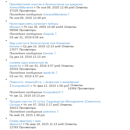
с
Приобретение участка в Зеленогорске на аукционе
к
АлексейМатвеев
»
Пн ноя 09, 2020 12:48 pm
0
Ответы
37105
Просмотры
Последнее сообщение
АлексейМатвеев
Пн ноя 09, 2020 12:48 pm
Налоговая опять начинает поборы
Михаил
»
Пт сен 30, 2005 10:48 am
34
Ответы
58508
Просмотры
Последнее сообщение
Zaspola
Сб авг 31, 2019 8:58 am
Ищу участок в Зеленогорске или Комарово
Каньпи
»
Ср дек 14, 2016 12:13 am
0
Ответы
17677
Просмотры
Последнее сообщение
Каньпи
Ср дек 14, 2016 12:13 am
снимим одну комнатную кв.
lapsik-fin
»
Сб окт 01, 2016 4:57 pm
0
Ответы
20333
Просмотры
Последнее сообщение
lapsik-fin
Сб окт 01, 2016 4:57 pm
Помогите, пожалуйста, с вопросом о межевании!
1
Ответы
Kuropatka23
»
Чт фев 12, 2015 1:58 pm
14364
Просмотры
Последнее сообщение
Kuropatka23
Чт авг 11, 2016 10:13 pm
Продам участок 20 соток. Садоводство Молодежное (Симагино)
Соседи
»
Чт окт 07, 2010 2:17 pm
2
Ответы
20413
Просмотры
Последнее сообщение
pelentron
Пн май 18, 2015 1:38 pm
Сниму квартиру с мая.
Ирина13
»
Пн мар 16, 2015 11:13 am
0
Ответы
12783
Просмотры