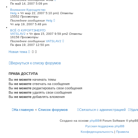
Пн май 14, 2007 5:09 pm
Внимание:Курощупство
Helg
»
Чт мар 22, 2007 5:10 pm
1
Ответы
15552
Просмотры
Последнее сообщение
Helg
Чт апр 19, 2007 5:48 pm
ВСЁ О КУРОРТЭНЕРГО
VATSLAV2
»
Чт фев 15, 2007 9:59 pm
2
Ответы
16158
Просмотры
Последнее сообщение
VATSLAV2
Пн фев 19, 2007 12:50 pm
Новая тема
Вернуться к списку форумов
ПРАВА ДОСТУПА
Вы
не можете
начинать темы
Вы
не можете
отвечать на сообщения
Вы
не можете
редактировать свои сообщения
Вы
не можете
удалять свои сообщения
Вы
не можете
добавлять вложения
На главную
Список форумов
Связаться с администрацией
Удал
Создано на основе
phpBB
® Forum Software © phpBB
Русская поддержка phpBB
Конфиденциальность
|
Правила