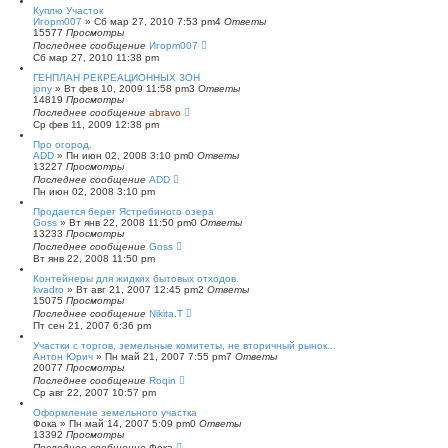
Куплю Участок
Игорm007
»
Сб мар 27, 2010 7:53 pm
4
Ответы
15577
Просмотры
Последнее сообщение
Игорm007
Сб мар 27, 2010 11:38 pm
ГЕНПЛАН РЕКРЕАЦИОННЫХ ЗОН
jony
»
Вт фев 10, 2009 11:58 pm
3
Ответы
14819
Просмотры
Последнее сообщение
abravo
Ср фев 11, 2009 12:38 pm
Про огород.
ADD
»
Пн июн 02, 2008 3:10 pm
0
Ответы
13227
Просмотры
Последнее сообщение
ADD
Пн июн 02, 2008 3:10 pm
Продается берег Ястребиного озера
Goss
»
Вт янв 22, 2008 11:50 pm
0
Ответы
13233
Просмотры
Последнее сообщение
Goss
Вт янв 22, 2008 11:50 pm
Контейнеры для жидких бытовых отходов.
kvadro
»
Вт авг 21, 2007 12:45 pm
2
Ответы
15075
Просмотры
Последнее сообщение
Nikita.T
Пт сен 21, 2007 6:36 pm
Участки с торгов, земельные комитеты, не вторичный рынок...
Антон Юрич
»
Пн май 21, 2007 7:55 pm
7
Ответы
20077
Просмотры
Последнее сообщение
Roqin
Ср авг 22, 2007 10:57 pm
Оформление земельного участка
Фока
»
Пн май 14, 2007 5:09 pm
0
Ответы
13392
Просмотры
Последнее сообщение
Фока