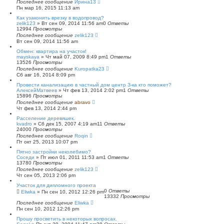
Последнее сообщение
Ирина13
Пн мар 16, 2015 11:13 am
Как узаконить врезку в водопровод?
zelik123
»
Вт сен 09, 2014 11:56 am
0
Ответы
12994
Просмотры
Последнее сообщение
zelik123
Вт сен 09, 2014 11:56 am
Обмен: квартира на участок!
mayskaya
»
Чт май 07, 2009 8:49 pm
1
Ответы
13526
Просмотры
Последнее сообщение
Kuropatka23
Сб авг 16, 2014 8:09 pm
Провести канализацию в частный дом центр З-ка кто поможет?
АлексейМатвеев
»
Чт фев 13, 2014 2:02 pm
1
Ответы
15896
Просмотры
Последнее сообщение
abravo
Чт фев 13, 2014 2:44 pm
Расселение деревяшек.
kvadro
»
Сб дек 15, 2007 4:19 am
11
Ответы
24000
Просмотры
Последнее сообщение
Roqin
Пт окт 25, 2013 10:07 pm
Пятно застройки неколебимо?
Соседи
»
Пт июл 01, 2011 11:53 am
1
Ответы
13780
Просмотры
Последнее сообщение
zelik123
Чт сен 05, 2013 2:06 pm
Участок для дипломного проекта
0
Ответы
Eliwka
»
Пн сен 10, 2012 12:26 pm
13332
Просмотры
Последнее сообщение
Eliwka
Пн сен 10, 2012 12:26 pm
Прошу просветить в некоторых вопросах.