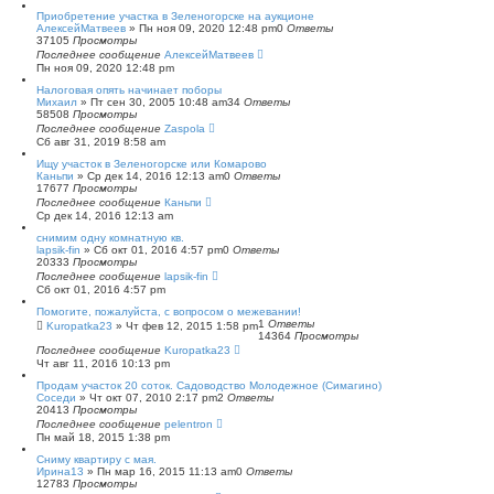
с
Приобретение участка в Зеленогорске на аукционе
к
АлексейМатвеев
»
Пн ноя 09, 2020 12:48 pm
0
Ответы
37105
Просмотры
Последнее сообщение
АлексейМатвеев
Пн ноя 09, 2020 12:48 pm
Налоговая опять начинает поборы
Михаил
»
Пт сен 30, 2005 10:48 am
34
Ответы
58508
Просмотры
Последнее сообщение
Zaspola
Сб авг 31, 2019 8:58 am
Ищу участок в Зеленогорске или Комарово
Каньпи
»
Ср дек 14, 2016 12:13 am
0
Ответы
17677
Просмотры
Последнее сообщение
Каньпи
Ср дек 14, 2016 12:13 am
снимим одну комнатную кв.
lapsik-fin
»
Сб окт 01, 2016 4:57 pm
0
Ответы
20333
Просмотры
Последнее сообщение
lapsik-fin
Сб окт 01, 2016 4:57 pm
Помогите, пожалуйста, с вопросом о межевании!
1
Ответы
Kuropatka23
»
Чт фев 12, 2015 1:58 pm
14364
Просмотры
Последнее сообщение
Kuropatka23
Чт авг 11, 2016 10:13 pm
Продам участок 20 соток. Садоводство Молодежное (Симагино)
Соседи
»
Чт окт 07, 2010 2:17 pm
2
Ответы
20413
Просмотры
Последнее сообщение
pelentron
Пн май 18, 2015 1:38 pm
Сниму квартиру с мая.
Ирина13
»
Пн мар 16, 2015 11:13 am
0
Ответы
12783
Просмотры