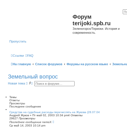
Форум
terijoki.spb.ru
Зеленогорск/Териоки. История и
современность.
Пропустить
Ссылки
FAQ
На главную
Список форумов
Форумы на русском языке
Земельн
Земельный вопрос
П
Р
Новая тема
о
а
и
с
с
ш
к
и
Темы
р
Ответы
е
Просмотры
н
Последнее сообщение
н
Средства на судебные расходы перечислять на Жукова (28.07.04
ы
Андрей Жуков
»
Пт май 02, 2003 10:34 pm
4
Ответы
й
29627
Просмотры
п
Последнее сообщение
nemoX
о
Ср май 14, 2003 10:14 pm
и