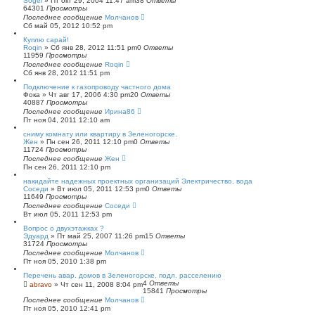
Sogel
»
Пт окт 29, 2004 11:47 am
38
Ответы
64301
Просмотры
Последнее сообщение
Молчанов
Сб май 05, 2012 10:52 pm
Куплю сарай!
Roqin
»
Сб янв 28, 2012 11:51 pm
0
Ответы
11959
Просмотры
Последнее сообщение
Roqin
Сб янв 28, 2012 11:51 pm
Подключение к газопроводу частного дома
Фока
»
Чт авг 17, 2006 4:30 pm
20
Ответы
40887
Просмотры
Последнее сообщение
Ирина86
Пт ноя 04, 2011 12:10 am
сниму комнату или квартиру в Зеленогорске.
Жен
»
Пн сен 26, 2011 12:10 pm
0
Ответы
11724
Просмотры
Последнее сообщение
Жен
Пн сен 26, 2011 12:10 pm
накидайте надежных проектных организаций Электричество, вода
Соседи
»
Вт июл 05, 2011 12:53 pm
0
Ответы
11649
Просмотры
Последнее сообщение
Соседи
Вт июл 05, 2011 12:53 pm
Вопрос о двухэтажках ?
Эдуард
»
Пт май 25, 2007 11:26 pm
15
Ответы
31724
Просмотры
Последнее сообщение
Молчанов
Пт ноя 05, 2010 1:38 pm
Перечень авар. домов в Зеленогорске, подл. расселению
4
Ответы
abravo
»
Чт сен 11, 2008 8:04 pm
15841
Просмотры
Последнее сообщение
Молчанов
Пт ноя 05, 2010 12:41 pm