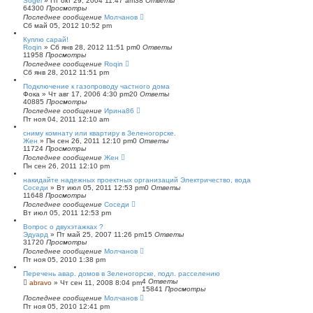
Sogel
»
Пт окт 29, 2004 11:47 am
38
Ответы
64300
Просмотры
Последнее сообщение
Молчанов
Сб май 05, 2012 10:52 pm
Куплю сарай!
Roqin
»
Сб янв 28, 2012 11:51 pm
0
Ответы
11958
Просмотры
Последнее сообщение
Roqin
Сб янв 28, 2012 11:51 pm
Подключение к газопроводу частного дома
Фока
»
Чт авг 17, 2006 4:30 pm
20
Ответы
40885
Просмотры
Последнее сообщение
Ирина86
Пт ноя 04, 2011 12:10 am
сниму комнату или квартиру в Зеленогорске.
Жен
»
Пн сен 26, 2011 12:10 pm
0
Ответы
11724
Просмотры
Последнее сообщение
Жен
Пн сен 26, 2011 12:10 pm
накидайте надежных проектных организаций Электричество, вода
Соседи
»
Вт июл 05, 2011 12:53 pm
0
Ответы
11648
Просмотры
Последнее сообщение
Соседи
Вт июл 05, 2011 12:53 pm
Вопрос о двухэтажках ?
Эдуард
»
Пт май 25, 2007 11:26 pm
15
Ответы
31720
Просмотры
Последнее сообщение
Молчанов
Пт ноя 05, 2010 1:38 pm
Перечень авар. домов в Зеленогорске, подл. расселению
4
Ответы
abravo
»
Чт сен 11, 2008 8:04 pm
15841
Просмотры
Последнее сообщение
Молчанов
Пт ноя 05, 2010 12:41 pm