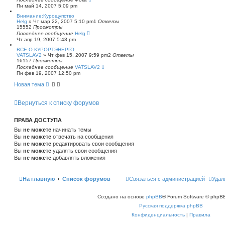
Пн май 14, 2007 5:09 pm
Внимание:Курощупство
Helg
»
Чт мар 22, 2007 5:10 pm
1
Ответы
15552
Просмотры
Последнее сообщение
Helg
Чт апр 19, 2007 5:48 pm
ВСЁ О КУРОРТЭНЕРГО
VATSLAV2
»
Чт фев 15, 2007 9:59 pm
2
Ответы
16157
Просмотры
Последнее сообщение
VATSLAV2
Пн фев 19, 2007 12:50 pm
Новая тема
Вернуться к списку форумов
ПРАВА ДОСТУПА
Вы
не можете
начинать темы
Вы
не можете
отвечать на сообщения
Вы
не можете
редактировать свои сообщения
Вы
не можете
удалять свои сообщения
Вы
не можете
добавлять вложения
На главную
Список форумов
Связаться с администрацией
Удал
Создано на основе
phpBB
® Forum Software © phpBB
Русская поддержка phpBB
Конфиденциальность
|
Правила