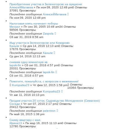
с
Приобретение участка в Зеленогорске на аукционе
к
АлексейМатвеев
»
Пн ноя 09, 2020 12:48 pm
0
Ответы
37091
Просмотры
Последнее сообщение
АлексейМатвеев
Пн ноя 09, 2020 12:48 pm
Налоговая опять начинает поборы
Михаил
»
Пт сен 30, 2005 10:48 am
34
Ответы
58506
Просмотры
Последнее сообщение
Zaspola
Сб авг 31, 2019 8:58 am
Ищу участок в Зеленогорске или Комарово
Каньпи
»
Ср дек 14, 2016 12:13 am
0
Ответы
17676
Просмотры
Последнее сообщение
Каньпи
Ср дек 14, 2016 12:13 am
снимим одну комнатную кв.
lapsik-fin
»
Сб окт 01, 2016 4:57 pm
0
Ответы
20331
Просмотры
Последнее сообщение
lapsik-fin
Сб окт 01, 2016 4:57 pm
Помогите, пожалуйста, с вопросом о межевании!
1
Ответы
Kuropatka23
»
Чт фев 12, 2015 1:58 pm
14364
Просмотры
Последнее сообщение
Kuropatka23
Чт авг 11, 2016 10:13 pm
Продам участок 20 соток. Садоводство Молодежное (Симагино)
Соседи
»
Чт окт 07, 2010 2:17 pm
2
Ответы
20412
Просмотры
Последнее сообщение
pelentron
Пн май 18, 2015 1:38 pm
Сниму квартиру с мая.
Ирина13
»
Пн мар 16, 2015 11:13 am
0
Ответы
12780
Просмотры