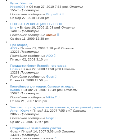
Куплю Участок
Игорm007
»
Сб мар 27, 2010 7:53 pm
4
Ответы
15576
Просмотры
Последнее сообщение
Игорm007
Сб мар 27, 2010 11:38 pm
ГЕНПЛАН РЕКРЕАЦИОННЫХ ЗОН
jony
»
Вт фев 10, 2009 11:58 pm
3
Ответы
14818
Просмотры
Последнее сообщение
abravo
Ср фев 11, 2009 12:38 pm
Про огород.
ADD
»
Пн июн 02, 2008 3:10 pm
0
Ответы
13225
Просмотры
Последнее сообщение
ADD
Пн июн 02, 2008 3:10 pm
Продается берег Ястребиного озера
Goss
»
Вт янв 22, 2008 11:50 pm
0
Ответы
13233
Просмотры
Последнее сообщение
Goss
Вт янв 22, 2008 11:50 pm
Контейнеры для жидких бытовых отходов.
kvadro
»
Вт авг 21, 2007 12:45 pm
2
Ответы
15074
Просмотры
Последнее сообщение
Nikita.T
Пт сен 21, 2007 6:36 pm
Участки с торгов, земельные комитеты, не вторичный рынок...
Антон Юрич
»
Пн май 21, 2007 7:55 pm
7
Ответы
20072
Просмотры
Последнее сообщение
Roqin
Ср авг 22, 2007 10:57 pm
Оформление земельного участка
Фока
»
Пн май 14, 2007 5:09 pm
0
Ответы
13391
Просмотры
Последнее сообщение
Фока