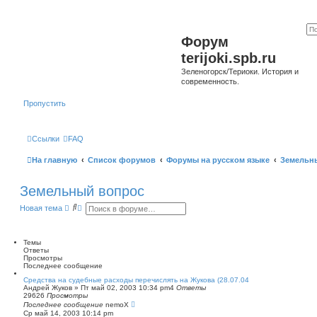
Форум
terijoki.spb.ru
Зеленогорск/Териоки. История и
современность.
Пропустить
Ссылки
FAQ
На главную
Список форумов
Форумы на русском языке
Земельн
Земельный вопрос
П
Р
Новая тема
о
а
и
с
с
ш
к
и
Темы
р
Ответы
е
Просмотры
н
Последнее сообщение
н
Средства на судебные расходы перечислять на Жукова (28.07.04
ы
Андрей Жуков
»
Пт май 02, 2003 10:34 pm
4
Ответы
й
29626
Просмотры
п
Последнее сообщение
nemoX
о
Ср май 14, 2003 10:14 pm
и