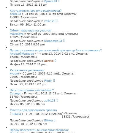
Последнее сообщение
Ирина13
Пн мар 16, 2015 11:13 am
Как узаконить врезку в водопровод?
zelik123
»
Вт сен 09, 2014 11:56 am
0
Ответы
12993
Просмотры
Последнее сообщение
zelik123
Вт сен 09, 2014 11:56 am
Обмен: квартира на участок!
mayskaya
»
Чт май 07, 2009 8:49 pm
1
Ответы
13525
Просмотры
Последнее сообщение
Kuropatka23
Сб авг 16, 2014 8:09 pm
Провести канализацию в частный дом центр З-ка кто поможет?
АлексейМатвеев
»
Чт фев 13, 2014 2:02 pm
1
Ответы
15894
Просмотры
Последнее сообщение
abravo
Чт фев 13, 2014 2:44 pm
Расселение деревяшек.
kvadro
»
Сб дек 15, 2007 4:19 am
11
Ответы
23997
Просмотры
Последнее сообщение
Roqin
Пт окт 25, 2013 10:07 pm
Пятно застройки неколебимо?
Соседи
»
Пт июл 01, 2011 11:53 am
1
Ответы
13780
Просмотры
Последнее сообщение
zelik123
Чт сен 05, 2013 2:06 pm
Участок для дипломного проекта
0
Ответы
Eliwka
»
Пн сен 10, 2012 12:26 pm
13331
Просмотры
Последнее сообщение
Eliwka
Пн сен 10, 2012 12:26 pm
Прошу просветить в некоторых вопросах.