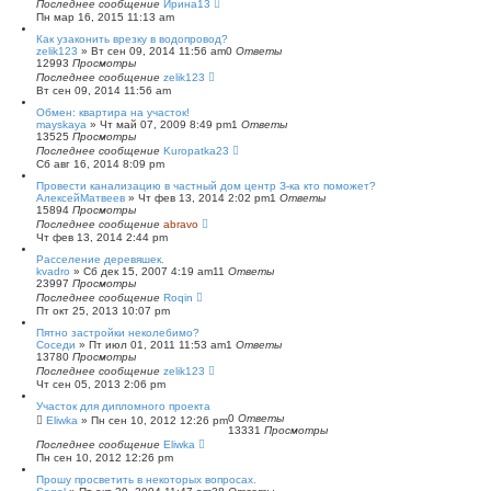
Последнее сообщение
Ирина13
Пн мар 16, 2015 11:13 am
Как узаконить врезку в водопровод?
zelik123
»
Вт сен 09, 2014 11:56 am
0
Ответы
12993
Просмотры
Последнее сообщение
zelik123
Вт сен 09, 2014 11:56 am
Обмен: квартира на участок!
mayskaya
»
Чт май 07, 2009 8:49 pm
1
Ответы
13525
Просмотры
Последнее сообщение
Kuropatka23
Сб авг 16, 2014 8:09 pm
Провести канализацию в частный дом центр З-ка кто поможет?
АлексейМатвеев
»
Чт фев 13, 2014 2:02 pm
1
Ответы
15894
Просмотры
Последнее сообщение
abravo
Чт фев 13, 2014 2:44 pm
Расселение деревяшек.
kvadro
»
Сб дек 15, 2007 4:19 am
11
Ответы
23997
Просмотры
Последнее сообщение
Roqin
Пт окт 25, 2013 10:07 pm
Пятно застройки неколебимо?
Соседи
»
Пт июл 01, 2011 11:53 am
1
Ответы
13780
Просмотры
Последнее сообщение
zelik123
Чт сен 05, 2013 2:06 pm
Участок для дипломного проекта
0
Ответы
Eliwka
»
Пн сен 10, 2012 12:26 pm
13331
Просмотры
Последнее сообщение
Eliwka
Пн сен 10, 2012 12:26 pm
Прошу просветить в некоторых вопросах.