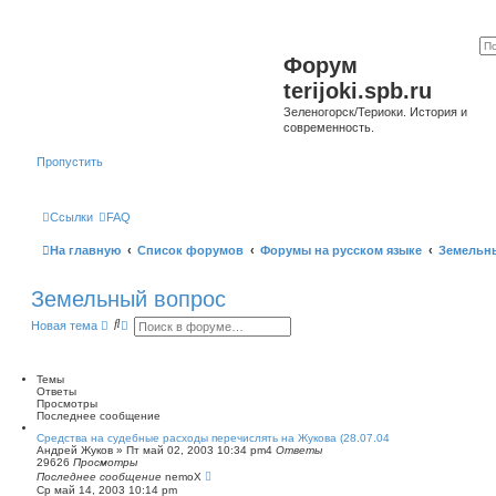
Форум
terijoki.spb.ru
Зеленогорск/Териоки. История и
современность.
Пропустить
Ссылки
FAQ
На главную
Список форумов
Форумы на русском языке
Земельн
Земельный вопрос
П
Р
Новая тема
о
а
и
с
с
ш
к
и
Темы
р
Ответы
е
Просмотры
н
Последнее сообщение
н
Средства на судебные расходы перечислять на Жукова (28.07.04
ы
Андрей Жуков
»
Пт май 02, 2003 10:34 pm
4
Ответы
й
29626
Просмотры
п
Последнее сообщение
nemoX
о
Ср май 14, 2003 10:14 pm
и