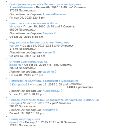
с
Приобретение участка в Зеленогорске на аукционе
к
АлексейМатвеев
»
Пн ноя 09, 2020 12:48 pm
0
Ответы
37095
Просмотры
Последнее сообщение
АлексейМатвеев
Пн ноя 09, 2020 12:48 pm
Налоговая опять начинает поборы
Михаил
»
Пт сен 30, 2005 10:48 am
34
Ответы
58506
Просмотры
Последнее сообщение
Zaspola
Сб авг 31, 2019 8:58 am
Ищу участок в Зеленогорске или Комарово
Каньпи
»
Ср дек 14, 2016 12:13 am
0
Ответы
17676
Просмотры
Последнее сообщение
Каньпи
Ср дек 14, 2016 12:13 am
снимим одну комнатную кв.
lapsik-fin
»
Сб окт 01, 2016 4:57 pm
0
Ответы
20333
Просмотры
Последнее сообщение
lapsik-fin
Сб окт 01, 2016 4:57 pm
Помогите, пожалуйста, с вопросом о межевании!
1
Ответы
Kuropatka23
»
Чт фев 12, 2015 1:58 pm
14364
Просмотры
Последнее сообщение
Kuropatka23
Чт авг 11, 2016 10:13 pm
Продам участок 20 соток. Садоводство Молодежное (Симагино)
Соседи
»
Чт окт 07, 2010 2:17 pm
2
Ответы
20412
Просмотры
Последнее сообщение
pelentron
Пн май 18, 2015 1:38 pm
Сниму квартиру с мая.
Ирина13
»
Пн мар 16, 2015 11:13 am
0
Ответы
12781
Просмотры