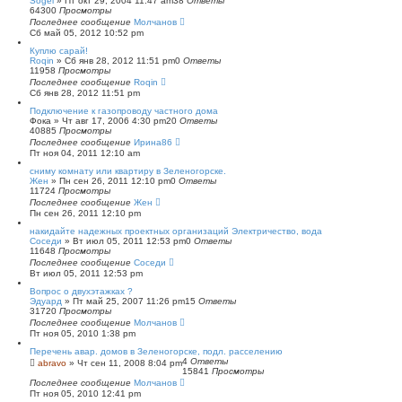
Sogel
»
Пт окт 29, 2004 11:47 am
38
Ответы
64300
Просмотры
Последнее сообщение
Молчанов
Сб май 05, 2012 10:52 pm
Куплю сарай!
Roqin
»
Сб янв 28, 2012 11:51 pm
0
Ответы
11958
Просмотры
Последнее сообщение
Roqin
Сб янв 28, 2012 11:51 pm
Подключение к газопроводу частного дома
Фока
»
Чт авг 17, 2006 4:30 pm
20
Ответы
40885
Просмотры
Последнее сообщение
Ирина86
Пт ноя 04, 2011 12:10 am
сниму комнату или квартиру в Зеленогорске.
Жен
»
Пн сен 26, 2011 12:10 pm
0
Ответы
11724
Просмотры
Последнее сообщение
Жен
Пн сен 26, 2011 12:10 pm
накидайте надежных проектных организаций Электричество, вода
Соседи
»
Вт июл 05, 2011 12:53 pm
0
Ответы
11648
Просмотры
Последнее сообщение
Соседи
Вт июл 05, 2011 12:53 pm
Вопрос о двухэтажках ?
Эдуард
»
Пт май 25, 2007 11:26 pm
15
Ответы
31720
Просмотры
Последнее сообщение
Молчанов
Пт ноя 05, 2010 1:38 pm
Перечень авар. домов в Зеленогорске, подл. расселению
4
Ответы
abravo
»
Чт сен 11, 2008 8:04 pm
15841
Просмотры
Последнее сообщение
Молчанов
Пт ноя 05, 2010 12:41 pm