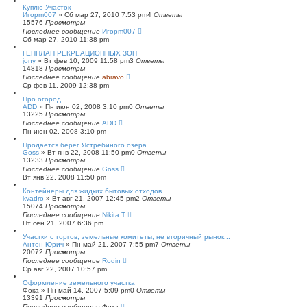
Куплю Участок
Игорm007
»
Сб мар 27, 2010 7:53 pm
4
Ответы
15576
Просмотры
Последнее сообщение
Игорm007
Сб мар 27, 2010 11:38 pm
ГЕНПЛАН РЕКРЕАЦИОННЫХ ЗОН
jony
»
Вт фев 10, 2009 11:58 pm
3
Ответы
14818
Просмотры
Последнее сообщение
abravo
Ср фев 11, 2009 12:38 pm
Про огород.
ADD
»
Пн июн 02, 2008 3:10 pm
0
Ответы
13225
Просмотры
Последнее сообщение
ADD
Пн июн 02, 2008 3:10 pm
Продается берег Ястребиного озера
Goss
»
Вт янв 22, 2008 11:50 pm
0
Ответы
13233
Просмотры
Последнее сообщение
Goss
Вт янв 22, 2008 11:50 pm
Контейнеры для жидких бытовых отходов.
kvadro
»
Вт авг 21, 2007 12:45 pm
2
Ответы
15074
Просмотры
Последнее сообщение
Nikita.T
Пт сен 21, 2007 6:36 pm
Участки с торгов, земельные комитеты, не вторичный рынок...
Антон Юрич
»
Пн май 21, 2007 7:55 pm
7
Ответы
20072
Просмотры
Последнее сообщение
Roqin
Ср авг 22, 2007 10:57 pm
Оформление земельного участка
Фока
»
Пн май 14, 2007 5:09 pm
0
Ответы
13391
Просмотры
Последнее сообщение
Фока