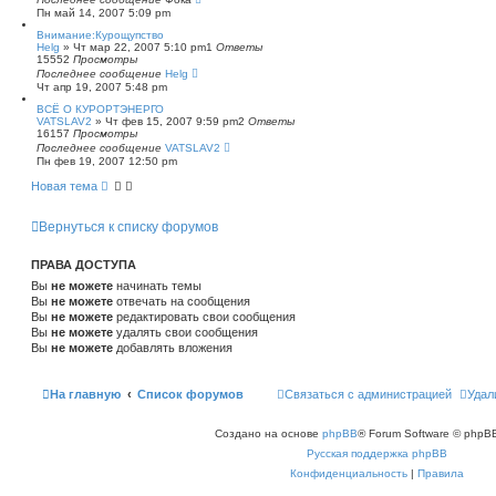
Пн май 14, 2007 5:09 pm
Внимание:Курощупство
Helg
»
Чт мар 22, 2007 5:10 pm
1
Ответы
15552
Просмотры
Последнее сообщение
Helg
Чт апр 19, 2007 5:48 pm
ВСЁ О КУРОРТЭНЕРГО
VATSLAV2
»
Чт фев 15, 2007 9:59 pm
2
Ответы
16157
Просмотры
Последнее сообщение
VATSLAV2
Пн фев 19, 2007 12:50 pm
Новая тема
Вернуться к списку форумов
ПРАВА ДОСТУПА
Вы
не можете
начинать темы
Вы
не можете
отвечать на сообщения
Вы
не можете
редактировать свои сообщения
Вы
не можете
удалять свои сообщения
Вы
не можете
добавлять вложения
На главную
Список форумов
Связаться с администрацией
Удал
Создано на основе
phpBB
® Forum Software © phpBB
Русская поддержка phpBB
Конфиденциальность
|
Правила