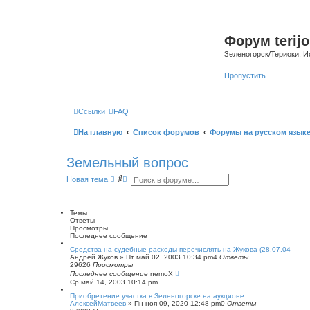
Форум terijo
Зеленогорск/Териоки. И
Пропустить
Ссылки
FAQ
На главную
Список форумов
Форумы на русском язык
Земельный вопрос
П
Р
Новая тема
о
а
и
с
с
ш
к
и
Темы
р
Ответы
е
Просмотры
н
Последнее сообщение
н
Средства на судебные расходы перечислять на Жукова (28.07.04
ы
Андрей Жуков
»
Пт май 02, 2003 10:34 pm
4
Ответы
й
29626
Просмотры
п
Последнее сообщение
nemoX
о
Ср май 14, 2003 10:14 pm
и
с
Приобретение участка в Зеленогорске на аукционе
к
АлексейМатвеев
»
Пн ноя 09, 2020 12:48 pm
0
Ответы