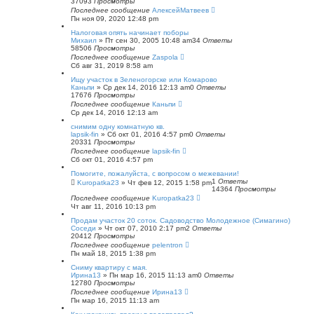
37093
Просмотры
Последнее сообщение
АлексейМатвеев
Пн ноя 09, 2020 12:48 pm
Налоговая опять начинает поборы
Михаил
»
Пт сен 30, 2005 10:48 am
34
Ответы
58506
Просмотры
Последнее сообщение
Zaspola
Сб авг 31, 2019 8:58 am
Ищу участок в Зеленогорске или Комарово
Каньпи
»
Ср дек 14, 2016 12:13 am
0
Ответы
17676
Просмотры
Последнее сообщение
Каньпи
Ср дек 14, 2016 12:13 am
снимим одну комнатную кв.
lapsik-fin
»
Сб окт 01, 2016 4:57 pm
0
Ответы
20331
Просмотры
Последнее сообщение
lapsik-fin
Сб окт 01, 2016 4:57 pm
Помогите, пожалуйста, с вопросом о межевании!
1
Ответы
Kuropatka23
»
Чт фев 12, 2015 1:58 pm
14364
Просмотры
Последнее сообщение
Kuropatka23
Чт авг 11, 2016 10:13 pm
Продам участок 20 соток. Садоводство Молодежное (Симагино)
Соседи
»
Чт окт 07, 2010 2:17 pm
2
Ответы
20412
Просмотры
Последнее сообщение
pelentron
Пн май 18, 2015 1:38 pm
Сниму квартиру с мая.
Ирина13
»
Пн мар 16, 2015 11:13 am
0
Ответы
12780
Просмотры
Последнее сообщение
Ирина13
Пн мар 16, 2015 11:13 am