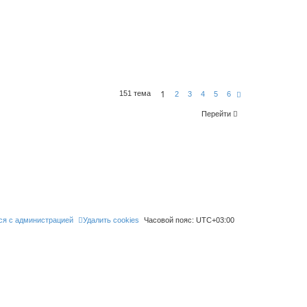
1
151 тема
С
2
3
4
5
6
л
е
Перейти
д
.
ся с администрацией
Удалить cookies
Часовой пояс:
UTC+03:00