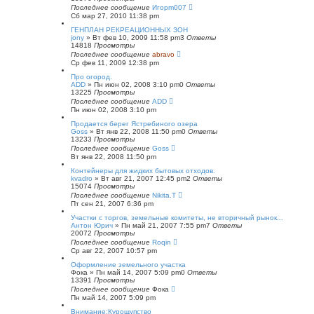
Последнее сообщение
Игорm007
Сб мар 27, 2010 11:38 pm
ГЕНПЛАН РЕКРЕАЦИОННЫХ ЗОН
jony
»
Вт фев 10, 2009 11:58 pm
3
Ответы
14818
Просмотры
Последнее сообщение
abravo
Ср фев 11, 2009 12:38 pm
Про огород.
ADD
»
Пн июн 02, 2008 3:10 pm
0
Ответы
13225
Просмотры
Последнее сообщение
ADD
Пн июн 02, 2008 3:10 pm
Продается берег Ястребиного озера
Goss
»
Вт янв 22, 2008 11:50 pm
0
Ответы
13233
Просмотры
Последнее сообщение
Goss
Вт янв 22, 2008 11:50 pm
Контейнеры для жидких бытовых отходов.
kvadro
»
Вт авг 21, 2007 12:45 pm
2
Ответы
15074
Просмотры
Последнее сообщение
Nikita.T
Пт сен 21, 2007 6:36 pm
Участки с торгов, земельные комитеты, не вторичный рынок...
Антон Юрич
»
Пн май 21, 2007 7:55 pm
7
Ответы
20072
Просмотры
Последнее сообщение
Roqin
Ср авг 22, 2007 10:57 pm
Оформление земельного участка
Фока
»
Пн май 14, 2007 5:09 pm
0
Ответы
13391
Просмотры
Последнее сообщение
Фока
Пн май 14, 2007 5:09 pm
Внимание:Курощупство