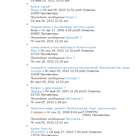
Сб май 05, 2012 10:52 pm
Куплю сарай!
Roqin
»
Сб янв 28, 2012 11:51 pm
0
Ответы
11958
Просмотры
Последнее сообщение
Roqin
Сб янв 28, 2012 11:51 pm
Подключение к газопроводу частного дома
Фока
»
Чт авг 17, 2006 4:30 pm
20
Ответы
40885
Просмотры
Последнее сообщение
Ирина86
Пт ноя 04, 2011 12:10 am
сниму комнату или квартиру в Зеленогорске.
Жен
»
Пн сен 26, 2011 12:10 pm
0
Ответы
11724
Просмотры
Последнее сообщение
Жен
Пн сен 26, 2011 12:10 pm
накидайте надежных проектных организаций Электричество, вода
Соседи
»
Вт июл 05, 2011 12:53 pm
0
Ответы
11648
Просмотры
Последнее сообщение
Соседи
Вт июл 05, 2011 12:53 pm
Вопрос о двухэтажках ?
Эдуард
»
Пт май 25, 2007 11:26 pm
15
Ответы
31720
Просмотры
Последнее сообщение
Молчанов
Пт ноя 05, 2010 1:38 pm
Перечень авар. домов в Зеленогорске, подл. расселению
4
Ответы
abravo
»
Чт сен 11, 2008 8:04 pm
15841
Просмотры
Последнее сообщение
Молчанов
Пт ноя 05, 2010 12:41 pm
Куплю Участок
Игорm007
»
Сб мар 27, 2010 7:53 pm
4
Ответы
15576
Просмотры