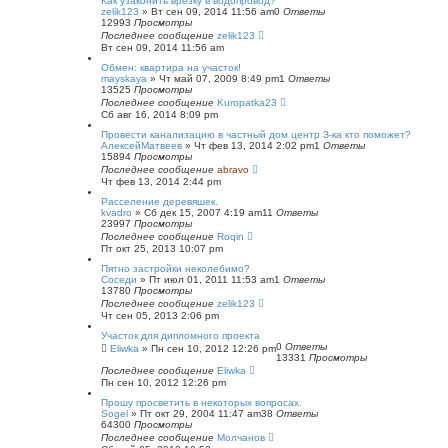
Как узаконить врезку в водопровод?
zelik123
»
Вт сен 09, 2014 11:56 am
0
Ответы
12993
Просмотры
Последнее сообщение
zelik123
Вт сен 09, 2014 11:56 am
Обмен: квартира на участок!
mayskaya
»
Чт май 07, 2009 8:49 pm
1
Ответы
13525
Просмотры
Последнее сообщение
Kuropatka23
Сб авг 16, 2014 8:09 pm
Провести канализацию в частный дом центр З-ка кто поможет?
АлексейМатвеев
»
Чт фев 13, 2014 2:02 pm
1
Ответы
15894
Просмотры
Последнее сообщение
abravo
Чт фев 13, 2014 2:44 pm
Расселение деревяшек.
kvadro
»
Сб дек 15, 2007 4:19 am
11
Ответы
23997
Просмотры
Последнее сообщение
Roqin
Пт окт 25, 2013 10:07 pm
Пятно застройки неколебимо?
Соседи
»
Пт июл 01, 2011 11:53 am
1
Ответы
13780
Просмотры
Последнее сообщение
zelik123
Чт сен 05, 2013 2:06 pm
Участок для дипломного проекта
0
Ответы
Eliwka
»
Пн сен 10, 2012 12:26 pm
13331
Просмотры
Последнее сообщение
Eliwka
Пн сен 10, 2012 12:26 pm
Прошу просветить в некоторых вопросах.
Sogel
»
Пт окт 29, 2004 11:47 am
38
Ответы
64300
Просмотры
Последнее сообщение
Молчанов