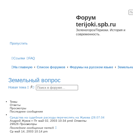
Форум
terijoki.spb.ru
Зеленогорск/Териоки. История и
современность.
Пропустить
Ссылки
FAQ
На главную
Список форумов
Форумы на русском языке
Земельн
Земельный вопрос
П
Р
Новая тема
о
а
и
с
с
ш
к
и
Темы
р
Ответы
е
Просмотры
н
Последнее сообщение
н
Средства на судебные расходы перечислять на Жукова (28.07.04
ы
Андрей Жуков
»
Пт май 02, 2003 10:34 pm
4
Ответы
й
29626
Просмотры
п
Последнее сообщение
nemoX
о
Ср май 14, 2003 10:14 pm
и