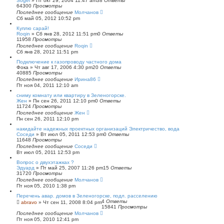
Sogel
»
Пт окт 29, 2004 11:47 am
38
Ответы
64300
Просмотры
Последнее сообщение
Молчанов
Сб май 05, 2012 10:52 pm
Куплю сарай!
Roqin
»
Сб янв 28, 2012 11:51 pm
0
Ответы
11958
Просмотры
Последнее сообщение
Roqin
Сб янв 28, 2012 11:51 pm
Подключение к газопроводу частного дома
Фока
»
Чт авг 17, 2006 4:30 pm
20
Ответы
40885
Просмотры
Последнее сообщение
Ирина86
Пт ноя 04, 2011 12:10 am
сниму комнату или квартиру в Зеленогорске.
Жен
»
Пн сен 26, 2011 12:10 pm
0
Ответы
11724
Просмотры
Последнее сообщение
Жен
Пн сен 26, 2011 12:10 pm
накидайте надежных проектных организаций Электричество, вода
Соседи
»
Вт июл 05, 2011 12:53 pm
0
Ответы
11648
Просмотры
Последнее сообщение
Соседи
Вт июл 05, 2011 12:53 pm
Вопрос о двухэтажках ?
Эдуард
»
Пт май 25, 2007 11:26 pm
15
Ответы
31720
Просмотры
Последнее сообщение
Молчанов
Пт ноя 05, 2010 1:38 pm
Перечень авар. домов в Зеленогорске, подл. расселению
4
Ответы
abravo
»
Чт сен 11, 2008 8:04 pm
15841
Просмотры
Последнее сообщение
Молчанов
Пт ноя 05, 2010 12:41 pm