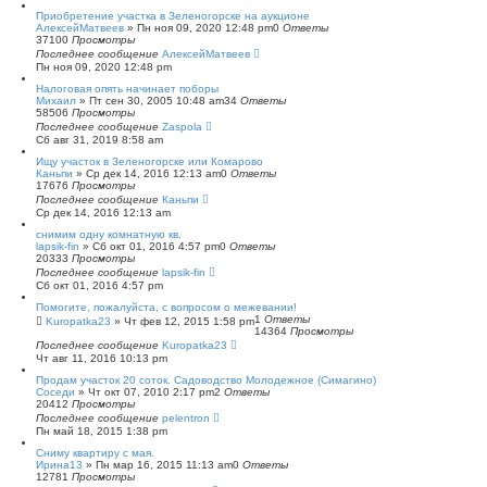
с
Приобретение участка в Зеленогорске на аукционе
к
АлексейМатвеев
»
Пн ноя 09, 2020 12:48 pm
0
Ответы
37100
Просмотры
Последнее сообщение
АлексейМатвеев
Пн ноя 09, 2020 12:48 pm
Налоговая опять начинает поборы
Михаил
»
Пт сен 30, 2005 10:48 am
34
Ответы
58506
Просмотры
Последнее сообщение
Zaspola
Сб авг 31, 2019 8:58 am
Ищу участок в Зеленогорске или Комарово
Каньпи
»
Ср дек 14, 2016 12:13 am
0
Ответы
17676
Просмотры
Последнее сообщение
Каньпи
Ср дек 14, 2016 12:13 am
снимим одну комнатную кв.
lapsik-fin
»
Сб окт 01, 2016 4:57 pm
0
Ответы
20333
Просмотры
Последнее сообщение
lapsik-fin
Сб окт 01, 2016 4:57 pm
Помогите, пожалуйста, с вопросом о межевании!
1
Ответы
Kuropatka23
»
Чт фев 12, 2015 1:58 pm
14364
Просмотры
Последнее сообщение
Kuropatka23
Чт авг 11, 2016 10:13 pm
Продам участок 20 соток. Садоводство Молодежное (Симагино)
Соседи
»
Чт окт 07, 2010 2:17 pm
2
Ответы
20412
Просмотры
Последнее сообщение
pelentron
Пн май 18, 2015 1:38 pm
Сниму квартиру с мая.
Ирина13
»
Пн мар 16, 2015 11:13 am
0
Ответы
12781
Просмотры