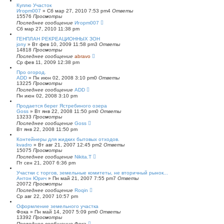
Куплю Участок
Игорm007
»
Сб мар 27, 2010 7:53 pm
4
Ответы
15576
Просмотры
Последнее сообщение
Игорm007
Сб мар 27, 2010 11:38 pm
ГЕНПЛАН РЕКРЕАЦИОННЫХ ЗОН
jony
»
Вт фев 10, 2009 11:58 pm
3
Ответы
14818
Просмотры
Последнее сообщение
abravo
Ср фев 11, 2009 12:38 pm
Про огород.
ADD
»
Пн июн 02, 2008 3:10 pm
0
Ответы
13225
Просмотры
Последнее сообщение
ADD
Пн июн 02, 2008 3:10 pm
Продается берег Ястребиного озера
Goss
»
Вт янв 22, 2008 11:50 pm
0
Ответы
13233
Просмотры
Последнее сообщение
Goss
Вт янв 22, 2008 11:50 pm
Контейнеры для жидких бытовых отходов.
kvadro
»
Вт авг 21, 2007 12:45 pm
2
Ответы
15075
Просмотры
Последнее сообщение
Nikita.T
Пт сен 21, 2007 6:36 pm
Участки с торгов, земельные комитеты, не вторичный рынок...
Антон Юрич
»
Пн май 21, 2007 7:55 pm
7
Ответы
20072
Просмотры
Последнее сообщение
Roqin
Ср авг 22, 2007 10:57 pm
Оформление земельного участка
Фока
»
Пн май 14, 2007 5:09 pm
0
Ответы
13392
Просмотры
Последнее сообщение
Фока