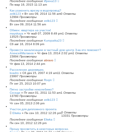
Последнее сообщение
Ирина13
Пн мар 16, 2015 11:13 am
Как узаконить врезку в водопровод?
zelik123
»
Вт сен 09, 2014 11:56 am
0
Ответы
12994
Просмотры
Последнее сообщение
zelik123
Вт сен 09, 2014 11:56 am
Обмен: квартира на участок!
mayskaya
»
Чт май 07, 2009 8:49 pm
1
Ответы
13525
Просмотры
Последнее сообщение
Kuropatka23
Сб авг 16, 2014 8:09 pm
Провести канализацию в частный дом центр З-ка кто поможет?
АлексейМатвеев
»
Чт фев 13, 2014 2:02 pm
1
Ответы
15894
Просмотры
Последнее сообщение
abravo
Чт фев 13, 2014 2:44 pm
Расселение деревяшек.
kvadro
»
Сб дек 15, 2007 4:19 am
11
Ответы
23997
Просмотры
Последнее сообщение
Roqin
Пт окт 25, 2013 10:07 pm
Пятно застройки неколебимо?
Соседи
»
Пт июл 01, 2011 11:53 am
1
Ответы
13780
Просмотры
Последнее сообщение
zelik123
Чт сен 05, 2013 2:06 pm
Участок для дипломного проекта
0
Ответы
Eliwka
»
Пн сен 10, 2012 12:26 pm
13331
Просмотры
Последнее сообщение
Eliwka
Пн сен 10, 2012 12:26 pm
Прошу просветить в некоторых вопросах.