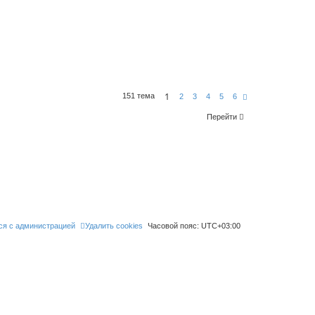
1
151 тема
С
2
3
4
5
6
л
е
Перейти
д
.
ся с администрацией
Удалить cookies
Часовой пояс:
UTC+03:00