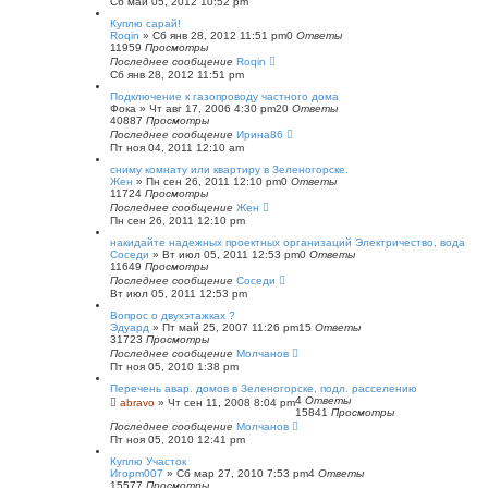
Сб май 05, 2012 10:52 pm
Куплю сарай!
Roqin
»
Сб янв 28, 2012 11:51 pm
0
Ответы
11959
Просмотры
Последнее сообщение
Roqin
Сб янв 28, 2012 11:51 pm
Подключение к газопроводу частного дома
Фока
»
Чт авг 17, 2006 4:30 pm
20
Ответы
40887
Просмотры
Последнее сообщение
Ирина86
Пт ноя 04, 2011 12:10 am
сниму комнату или квартиру в Зеленогорске.
Жен
»
Пн сен 26, 2011 12:10 pm
0
Ответы
11724
Просмотры
Последнее сообщение
Жен
Пн сен 26, 2011 12:10 pm
накидайте надежных проектных организаций Электричество, вода
Соседи
»
Вт июл 05, 2011 12:53 pm
0
Ответы
11649
Просмотры
Последнее сообщение
Соседи
Вт июл 05, 2011 12:53 pm
Вопрос о двухэтажках ?
Эдуард
»
Пт май 25, 2007 11:26 pm
15
Ответы
31723
Просмотры
Последнее сообщение
Молчанов
Пт ноя 05, 2010 1:38 pm
Перечень авар. домов в Зеленогорске, подл. расселению
4
Ответы
abravo
»
Чт сен 11, 2008 8:04 pm
15841
Просмотры
Последнее сообщение
Молчанов
Пт ноя 05, 2010 12:41 pm
Куплю Участок
Игорm007
»
Сб мар 27, 2010 7:53 pm
4
Ответы
15577
Просмотры