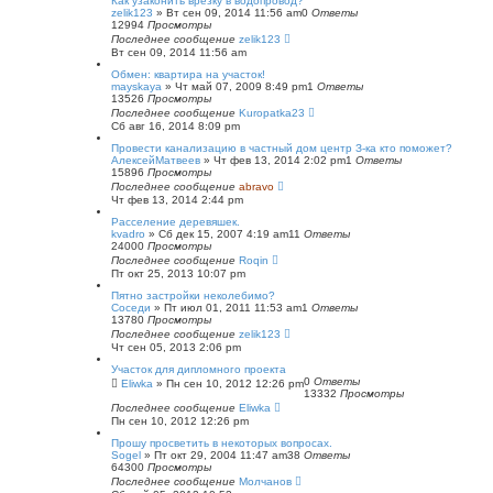
Как узаконить врезку в водопровод?
zelik123
»
Вт сен 09, 2014 11:56 am
0
Ответы
12994
Просмотры
Последнее сообщение
zelik123
Вт сен 09, 2014 11:56 am
Обмен: квартира на участок!
mayskaya
»
Чт май 07, 2009 8:49 pm
1
Ответы
13526
Просмотры
Последнее сообщение
Kuropatka23
Сб авг 16, 2014 8:09 pm
Провести канализацию в частный дом центр З-ка кто поможет?
АлексейМатвеев
»
Чт фев 13, 2014 2:02 pm
1
Ответы
15896
Просмотры
Последнее сообщение
abravo
Чт фев 13, 2014 2:44 pm
Расселение деревяшек.
kvadro
»
Сб дек 15, 2007 4:19 am
11
Ответы
24000
Просмотры
Последнее сообщение
Roqin
Пт окт 25, 2013 10:07 pm
Пятно застройки неколебимо?
Соседи
»
Пт июл 01, 2011 11:53 am
1
Ответы
13780
Просмотры
Последнее сообщение
zelik123
Чт сен 05, 2013 2:06 pm
Участок для дипломного проекта
0
Ответы
Eliwka
»
Пн сен 10, 2012 12:26 pm
13332
Просмотры
Последнее сообщение
Eliwka
Пн сен 10, 2012 12:26 pm
Прошу просветить в некоторых вопросах.
Sogel
»
Пт окт 29, 2004 11:47 am
38
Ответы
64300
Просмотры
Последнее сообщение
Молчанов