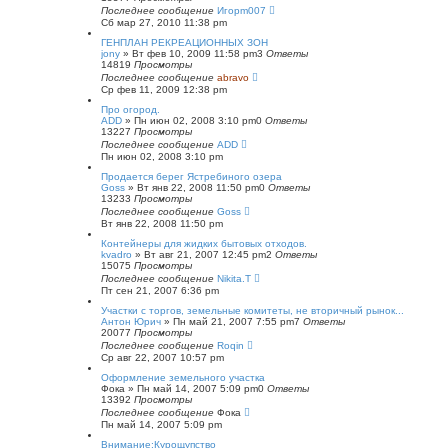
Последнее сообщение
Игорm007
Сб мар 27, 2010 11:38 pm
ГЕНПЛАН РЕКРЕАЦИОННЫХ ЗОН
jony
»
Вт фев 10, 2009 11:58 pm
3
Ответы
14819
Просмотры
Последнее сообщение
abravo
Ср фев 11, 2009 12:38 pm
Про огород.
ADD
»
Пн июн 02, 2008 3:10 pm
0
Ответы
13227
Просмотры
Последнее сообщение
ADD
Пн июн 02, 2008 3:10 pm
Продается берег Ястребиного озера
Goss
»
Вт янв 22, 2008 11:50 pm
0
Ответы
13233
Просмотры
Последнее сообщение
Goss
Вт янв 22, 2008 11:50 pm
Контейнеры для жидких бытовых отходов.
kvadro
»
Вт авг 21, 2007 12:45 pm
2
Ответы
15075
Просмотры
Последнее сообщение
Nikita.T
Пт сен 21, 2007 6:36 pm
Участки с торгов, земельные комитеты, не вторичный рынок...
Антон Юрич
»
Пн май 21, 2007 7:55 pm
7
Ответы
20077
Просмотры
Последнее сообщение
Roqin
Ср авг 22, 2007 10:57 pm
Оформление земельного участка
Фока
»
Пн май 14, 2007 5:09 pm
0
Ответы
13392
Просмотры
Последнее сообщение
Фока
Пн май 14, 2007 5:09 pm
Внимание:Курощупство