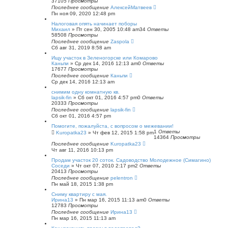
37105
Просмотры
Последнее сообщение
АлексейМатвеев
Пн ноя 09, 2020 12:48 pm
Налоговая опять начинает поборы
Михаил
»
Пт сен 30, 2005 10:48 am
34
Ответы
58508
Просмотры
Последнее сообщение
Zaspola
Сб авг 31, 2019 8:58 am
Ищу участок в Зеленогорске или Комарово
Каньпи
»
Ср дек 14, 2016 12:13 am
0
Ответы
17677
Просмотры
Последнее сообщение
Каньпи
Ср дек 14, 2016 12:13 am
снимим одну комнатную кв.
lapsik-fin
»
Сб окт 01, 2016 4:57 pm
0
Ответы
20333
Просмотры
Последнее сообщение
lapsik-fin
Сб окт 01, 2016 4:57 pm
Помогите, пожалуйста, с вопросом о межевании!
1
Ответы
Kuropatka23
»
Чт фев 12, 2015 1:58 pm
14364
Просмотры
Последнее сообщение
Kuropatka23
Чт авг 11, 2016 10:13 pm
Продам участок 20 соток. Садоводство Молодежное (Симагино)
Соседи
»
Чт окт 07, 2010 2:17 pm
2
Ответы
20413
Просмотры
Последнее сообщение
pelentron
Пн май 18, 2015 1:38 pm
Сниму квартиру с мая.
Ирина13
»
Пн мар 16, 2015 11:13 am
0
Ответы
12783
Просмотры
Последнее сообщение
Ирина13
Пн мар 16, 2015 11:13 am