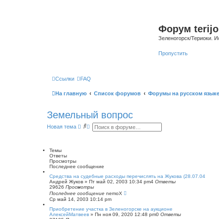
Форум terijo
Зеленогорск/Териоки. И
Пропустить
Ссылки
FAQ
На главную
Список форумов
Форумы на русском язык
Земельный вопрос
П
Р
Новая тема
о
а
и
с
с
ш
к
и
Темы
р
Ответы
е
Просмотры
н
Последнее сообщение
н
Средства на судебные расходы перечислять на Жукова (28.07.04
ы
Андрей Жуков
»
Пт май 02, 2003 10:34 pm
4
Ответы
й
29626
Просмотры
п
Последнее сообщение
nemoX
о
Ср май 14, 2003 10:14 pm
и
с
Приобретение участка в Зеленогорске на аукционе
к
АлексейМатвеев
»
Пн ноя 09, 2020 12:48 pm
0
Ответы