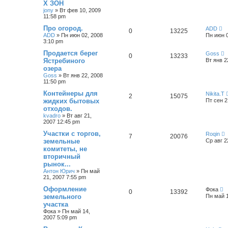
Х ЗОН
jony
»
Вт фев 10, 2009
11:58 pm
Про огород.
ADD
0
13225
ADD
»
Пн июн 02, 2008
Пн июн 0
3:10 pm
Продается берег
Goss
0
13233
Ястребиного
Вт янв 2
озера
Goss
»
Вт янв 22, 2008
11:50 pm
Контейнеры для
Nikita.T
2
15075
жидких бытовых
Пт сен 2
отходов.
kvadro
»
Вт авг 21,
2007 12:45 pm
Участки с торгов,
Roqin
7
20076
земельные
Ср авг 2
комитеты, не
вторичный
рынок...
Антон Юрич
»
Пн май
21, 2007 7:55 pm
Оформление
Фока
0
13392
земельного
Пн май 1
участка
Фока
»
Пн май 14,
2007 5:09 pm