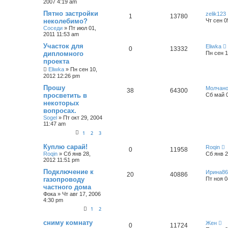
2007 4:19 am
Пятно застройки
zelik123
1
13780
неколебимо?
Чт сен 0
Соседи
»
Пт июл 01,
2011 11:53 am
Участок для
Eliwka
0
13332
дипломного
Пн сен 1
проекта
Eliwka
»
Пн сен 10,
2012 12:26 pm
Прошу
Молчан
38
64300
просветить в
Сб май 0
некоторых
вопросах.
Sogel
»
Пт окт 29, 2004
11:47 am
1
2
3
Куплю сарай!
Roqin
0
11958
Roqin
»
Сб янв 28,
Сб янв 2
2012 11:51 pm
Подключение к
Ирина86
20
40886
газопроводу
Пт ноя 0
частного дома
Фока
»
Чт авг 17, 2006
4:30 pm
1
2
сниму комнату
Жен
0
11724