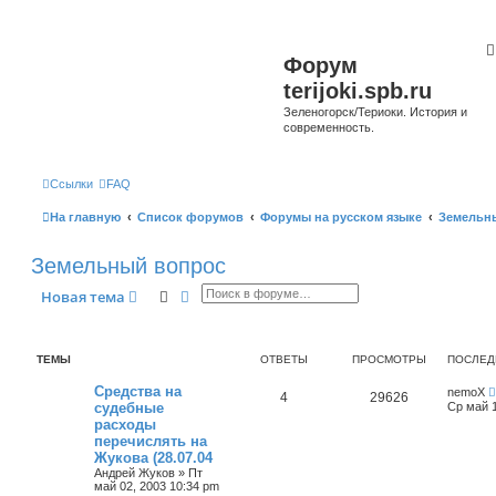
Форум
terijoki.spb.ru
Зеленогорск/Териоки. История и
современность.
Ссылки
FAQ
На главную
Список форумов
Форумы на русском языке
Земельн
Земельный вопрос
Поиск
Расширенный поиск
Новая тема
ТЕМЫ
ОТВЕТЫ
ПРОСМОТРЫ
ПОСЛЕД
Средства на
nemoX
4
29626
судебные
Ср май 1
расходы
перечислять на
Жукова (28.07.04
Андрей Жуков
»
Пт
май 02, 2003 10:34 pm