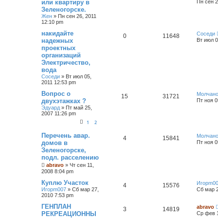
или квартиру в
Пн сен 2
Зеленогорске.
Жен
»
Пн сен 26, 2011
12:10 pm
накидайте
Соседи
0
11648
надежных
Вт июл 0
проектных
организаций
Электричество,
вода
Соседи
»
Вт июл 05,
2011 12:53 pm
Вопрос о
Молчан
15
31721
двухэтажках ?
Пт ноя 0
Эдуард
»
Пт май 25,
2007 11:26 pm
1
2
Перечень авар.
Молчан
4
15841
домов в
Пт ноя 0
Зеленогорске,
подл. расселению
abravo
»
Чт сен 11,
2008 8:04 pm
Куплю Участок
Игорm0
4
15576
Игорm007
»
Сб мар 27,
Сб мар 2
2010 7:53 pm
ГЕНПЛАН
abravo
3
14819
РЕКРЕАЦИОННЫ
Ср фев 1