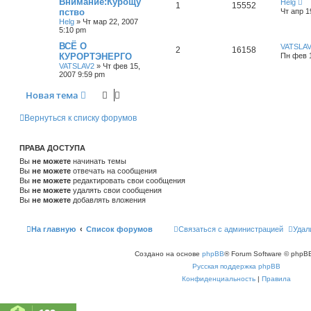
Внимание:Курощу
Helg
1
15552
пство
Чт апр 1
Helg
»
Чт мар 22, 2007
5:10 pm
ВСЁ О
VATSLA
2
16158
КУРОРТЭНЕРГО
Пн фев 1
VATSLAV2
»
Чт фев 15,
2007 9:59 pm
Новая тема
Вернуться к списку форумов
ПРАВА ДОСТУПА
Вы
не можете
начинать темы
Вы
не можете
отвечать на сообщения
Вы
не можете
редактировать свои сообщения
Вы
не можете
удалять свои сообщения
Вы
не можете
добавлять вложения
На главную
Список форумов
Связаться с администрацией
Удал
Создано на основе
phpBB
® Forum Software © phpBB
Русская поддержка phpBB
Конфиденциальность
|
Правила