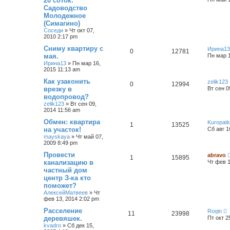
20 соток.
Садоводство
Молодежное
(Симагино)
Соседи
»
Чт окт 07,
2010 2:17 pm
Сниму квартиру с
Ирина13
0
12781
мая.
Пн мар 1
Ирина13
»
Пн мар 16,
2015 11:13 am
Как узаконить
zelik123
0
12994
врезку в
Вт сен 0
водопровод?
zelik123
»
Вт сен 09,
2014 11:56 am
Обмен: квартира
Kuropat
1
13525
на участок!
Сб авг 1
mayskaya
»
Чт май 07,
2009 8:49 pm
Провести
abravo
1
15895
канализацию в
Чт фев 1
частный дом
центр З-ка кто
поможет?
АлексейМатвеев
»
Чт
фев 13, 2014 2:02 pm
Расселение
Roqin
11
23998
деревяшек.
Пт окт 2
kvadro
»
Сб дек 15,