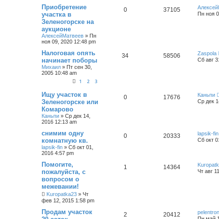
Приобретение
Алексей
0
37105
участка в
Пн ноя 0
Зеленогорске на
аукционе
АлексейМатвеев
»
Пн
ноя 09, 2020 12:48 pm
Налоговая опять
Zaspola
34
58506
начинает поборы
Сб авг 3
Михаил
»
Пт сен 30,
2005 10:48 am
1
2
3
Ищу участок в
Каньпи
0
17676
Зеленогорске или
Ср дек 1
Комарово
Каньпи
»
Ср дек 14,
2016 12:13 am
снимим одну
lapsik-fin
0
20333
комнатную кв.
Сб окт 0
lapsik-fin
»
Сб окт 01,
2016 4:57 pm
Помогите,
Kuropat
1
14364
пожалуйста, с
Чт авг 1
вопросом о
межевании!
Kuropatka23
»
Чт
фев 12, 2015 1:58 pm
Продам участок
pelentro
2
20412
Пн май 1