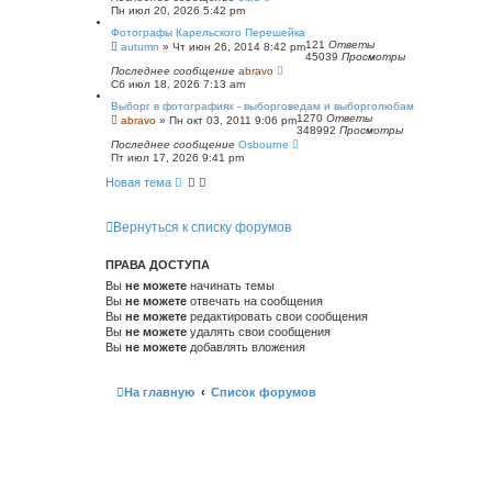
Пн июл 20, 2026 5:42 pm
Фотографы Карельского Перешейка
121
Ответы
autumn
»
Чт июн 26, 2014 8:42 pm
45039
Просмотры
Последнее сообщение
abravo
Сб июл 18, 2026 7:13 am
Выборг в фотографиях - выборговедам и выборголюбам
1270
Ответы
abravo
»
Пн окт 03, 2011 9:06 pm
348992
Просмотры
Последнее сообщение
Osbourne
Пт июл 17, 2026 9:41 pm
Новая тема
Вернуться к списку форумов
ПРАВА ДОСТУПА
Вы
не можете
начинать темы
Вы
не можете
отвечать на сообщения
Вы
не можете
редактировать свои сообщения
Вы
не можете
удалять свои сообщения
Вы
не можете
добавлять вложения
На главную
Список форумов