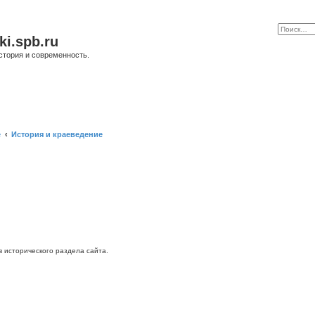
ki.spb.ru
стория и современность.
е
История и краеведение
исторического раздела сайта.