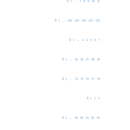
1
…
7
8
9
10
11
1
…
128
129
130
131
132
1
…
3
4
5
6
7
1
…
35
36
37
38
39
1
…
74
75
76
77
78
1
2
3
1
…
59
60
61
62
63