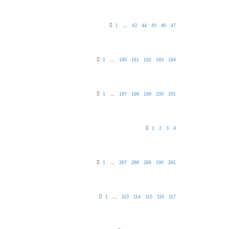
1
…
43
44
45
46
47
1
…
180
181
182
183
184
1
…
197
198
199
200
201
1
2
3
4
1
…
287
288
289
290
291
1
…
113
114
115
116
117