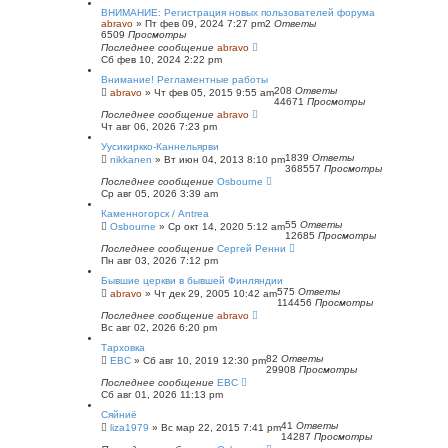
ВНИМАНИЕ: Регистрация новых пользователей форума
abravo
»
Пт фев 09, 2024 7:27 pm
2
Ответы
6509
Просмотры
Последнее сообщение
abravo
Сб фев 10, 2024 2:22 pm
Внимание! Регламентные работы
208
Ответы
abravo
»
Чт фев 05, 2015 9:55 am
44671
Просмотры
Последнее сообщение
abravo
Чт авг 06, 2026 7:23 pm
Уусикиркко-Каннельярви
1839
Ответы
nikkanen
»
Вт июн 04, 2013 8:10 pm
368557
Просмотры
Последнее сообщение
Osbourne
Ср авг 05, 2026 3:39 am
Каменногорск / Antrea
55
Ответы
Osbourne
»
Ср окт 14, 2020 5:12 am
12685
Просмотры
Последнее сообщение
Сергей Ренни
Пн авг 03, 2026 7:12 pm
Бывшие церкви в бывшей Финляндии
575
Ответы
abravo
»
Чт дек 29, 2005 10:42 am
114456
Просмотры
Последнее сообщение
abravo
Вс авг 02, 2026 6:20 pm
Тарховка
82
Ответы
ЕВС
»
Сб авг 10, 2019 12:30 pm
29908
Просмотры
Последнее сообщение
ЕВС
Сб авг 01, 2026 11:13 pm
Сяйниё
41
Ответы
liza1979
»
Вс мар 22, 2015 7:41 pm
14287
Просмотры