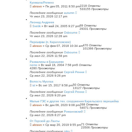
Куоккала/Репино
2218
Ответы
abravo
»
Пн дек 05, 2011 8:50 pm
533155
Просмотры
Последнее сообщение
autumn
Чт июл 23, 2026 12:17 pm
Леонид Андреев
69
Ответы
Svetik
»
Вт май 24, 2005 9:27 pm
29331
Просмотры
Последнее сообщение
Osbourne
Чт июл 23, 2026 12:28 am
Перкъярви (п. Кирилловское)
470
Ответы
abravo
»
Ср фев 07, 2018 10:34 am
101366
Просмотры
Последнее сообщение
Osbourne
Ср июл 22, 2026 11:58 pm
Развалины в Барышево
nemo
»
Вс май 16, 2004 7:58 pm
5
Ответы
4280
Просмотры
Последнее сообщение
Сергей Ренни
Ср июл 22, 2026 9:26 pm
Волость Муолаа
50
Ответы
isl
»
Вс окт 15, 2017 9:58 pm
13127
Просмотры
Последнее сообщение
Сергей Ренни
Ср июл 22, 2026 9:20 pm
Малые ГЭС и другие тех. сооружения Карельского перешейка
268
Ответы
abravo
»
Вс дек 06, 2020 9:08 pm
54071
Просмотры
Последнее сообщение
Романовский
Ср июл 22, 2026 8:27 pm
От Горской до Лахты
71
Ответы
abravo
»
Ср мар 20, 2019 9:55 pm
23506
Просмотры
Последнее сообщение
oitru