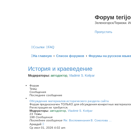
Форум terijo
Зеленогорск/Териоки. И
Пропустить
Ссылки
FAQ
На главную
Список форумов
Форумы на русском язык
История и краеведение
Модераторы:
автодоктор
,
Vladimir S. Kotlyar
Форум
Темы
Сообщения
Последнее сообщение
Обсуждение материалов исторического раздела сайта
Форум предназначен ТОЛЬКО для обсуждения конкретных материалов 
Регистрация не требуется.
Модераторы:
автодоктор
,
Vladimir S. Kotlyar
23
Темы
198
Сообщения
Последнее сообщение
Re: Воспоминания В. Соколова …
П
Аркадий
е
Ср июл 01, 2026 4:02 am
р