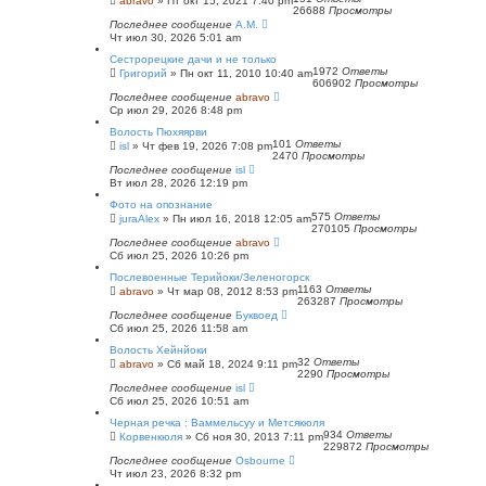
abravo
»
Пт окт 15, 2021 7:40 pm
26688
Просмотры
Последнее сообщение
А.М.
Чт июл 30, 2026 5:01 am
Сестрорецкие дачи и не только
1972
Ответы
Григорий
»
Пн окт 11, 2010 10:40 am
606902
Просмотры
Последнее сообщение
abravo
Ср июл 29, 2026 8:48 pm
Волость Пюхяярви
101
Ответы
isl
»
Чт фев 19, 2026 7:08 pm
2470
Просмотры
Последнее сообщение
isl
Вт июл 28, 2026 12:19 pm
Фото на опознание
575
Ответы
juraAlex
»
Пн июл 16, 2018 12:05 am
270105
Просмотры
Последнее сообщение
abravo
Сб июл 25, 2026 10:26 pm
Послевоенные Терийоки/Зеленогорск
1163
Ответы
abravo
»
Чт мар 08, 2012 8:53 pm
263287
Просмотры
Последнее сообщение
Буквоед
Сб июл 25, 2026 11:58 am
Волость Хейнйоки
32
Ответы
abravo
»
Сб май 18, 2024 9:11 pm
2290
Просмотры
Последнее сообщение
isl
Сб июл 25, 2026 10:51 am
Черная речка : Ваммельсуу и Метсякюля
934
Ответы
Корвенкюля
»
Сб ноя 30, 2013 7:11 pm
229872
Просмотры
Последнее сообщение
Osbourne
Чт июл 23, 2026 8:32 pm