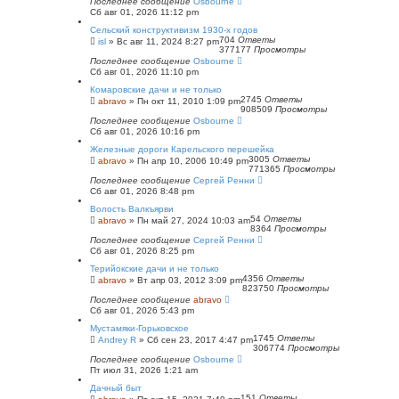
Последнее сообщение
Osbourne
Сб авг 01, 2026 11:12 pm
Сельский конструктивизм 1930-х годов
704
Ответы
isl
»
Вс авг 11, 2024 8:27 pm
377177
Просмотры
Последнее сообщение
Osbourne
Сб авг 01, 2026 11:10 pm
Комаровские дачи и не только
2745
Ответы
abravo
»
Пн окт 11, 2010 1:09 pm
908509
Просмотры
Последнее сообщение
Osbourne
Сб авг 01, 2026 10:16 pm
Железные дороги Карельского перешейка
3005
Ответы
abravo
»
Пн апр 10, 2006 10:49 pm
771365
Просмотры
Последнее сообщение
Сергей Ренни
Сб авг 01, 2026 8:48 pm
Волость Валкъярви
54
Ответы
abravo
»
Пн май 27, 2024 10:03 am
8364
Просмотры
Последнее сообщение
Сергей Ренни
Сб авг 01, 2026 8:25 pm
Терийокские дачи и не только
4356
Ответы
abravo
»
Вт апр 03, 2012 3:09 pm
823750
Просмотры
Последнее сообщение
abravo
Сб авг 01, 2026 5:43 pm
Мустамяки-Горьковское
1745
Ответы
Andrey R
»
Сб сен 23, 2017 4:47 pm
306774
Просмотры
Последнее сообщение
Osbourne
Пт июл 31, 2026 1:21 am
Дачный быт
151
Ответы