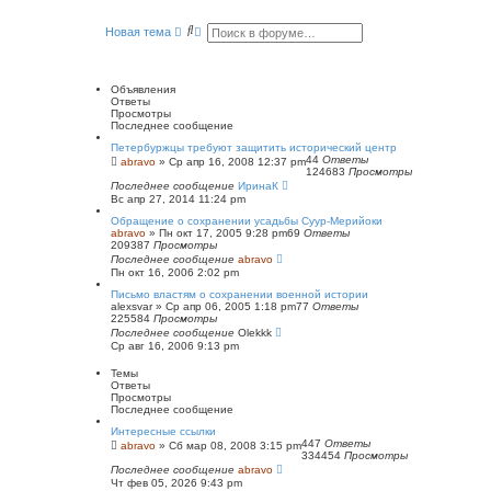
е
й
П
Р
Новая тема
т
о
а
и
и
с
к
п
с
ш
о
к
и
Объявления
с
р
Ответы
л
е
Просмотры
е
н
Последнее сообщение
д
н
н
ы
Петербуржцы требуют защитить исторический центр
е
й
44
Ответы
abravo
»
Ср апр 16, 2008 12:37 pm
м
124683
Просмотры
п
у
Последнее сообщение
о
ИринаК
с
Вс апр 27, 2014 11:24 pm
и
о
о
с
Обращение о сохранении усадьбы Суур-Мерийоки
б
к
abravo
»
Пн окт 17, 2005 9:28 pm
69
Ответы
щ
209387
Просмотры
е
Последнее сообщение
abravo
н
Пн окт 16, 2006 2:02 pm
и
ю
Письмо властям о сохранении военной истории
alexsvar
»
Ср апр 06, 2005 1:18 pm
77
Ответы
225584
Просмотры
Последнее сообщение
Olekkk
Ср авг 16, 2006 9:13 pm
Темы
Ответы
Просмотры
Последнее сообщение
Интересные ссылки
447
Ответы
abravo
»
Сб мар 08, 2008 3:15 pm
334454
Просмотры
Последнее сообщение
abravo
Чт фев 05, 2026 9:43 pm