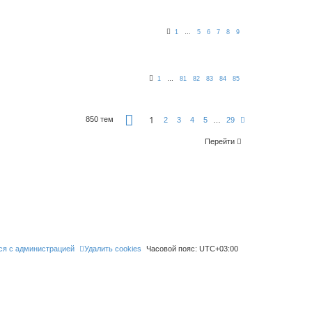
1
…
5
6
7
8
9
1
…
81
82
83
84
85
С
1
850 тем
С
2
3
4
5
…
29
т
л
р
е
а
Перейти
д
н
.
и
ц
а
1
и
з
2
9
ся с администрацией
Удалить cookies
Часовой пояс:
UTC+03:00