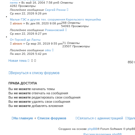
nemo
»
Вс май 16, 2004 7:58 pm
5
Ответы
4282
Просмотры
Последнее сообщение
Сергей Ренни
Ср июл 22, 2026 9:26 pm
Малые ГЭС и другие тех. сооружения Карельского перешейка
268
Ответы
abravo
»
Вс дек 06, 2020 9:08 pm
54093
Просмотры
Последнее сообщение
Романовский
Ср июл 22, 2026 8:27 pm
От Горской до Лахты
71
Ответы
abravo
»
Ср мар 20, 2019 9:55 pm
23507
Просмотры
Последнее сообщение
oitru
Пн июл 20, 2026 5:42 pm
Новая тема
850
Вернуться к списку форумов
ПРАВА ДОСТУПА
Вы
не можете
начинать темы
Вы
не можете
отвечать на сообщения
Вы
не можете
редактировать свои сообщения
Вы
не можете
удалять свои сообщения
Вы
не можете
добавлять вложения
На главную
Список форумов
Связаться с администрацией
Удал
Создано на основе
phpBB
® Forum Software © phpBB
Русская поддержка phpBB