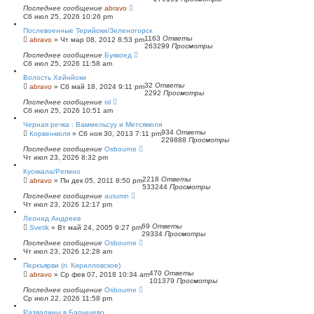
Последнее сообщение
abravo
Сб июл 25, 2026 10:26 pm
Послевоенные Терийоки/Зеленогорск
1163
Ответы
abravo
»
Чт мар 08, 2012 8:53 pm
263299
Просмотры
Последнее сообщение
Буквоед
Сб июл 25, 2026 11:58 am
Волость Хейнйоки
32
Ответы
abravo
»
Сб май 18, 2024 9:11 pm
2292
Просмотры
Последнее сообщение
isl
Сб июл 25, 2026 10:51 am
Черная речка : Ваммельсуу и Метсякюля
934
Ответы
Корвенкюля
»
Сб ноя 30, 2013 7:11 pm
229888
Просмотры
Последнее сообщение
Osbourne
Чт июл 23, 2026 8:32 pm
Куоккала/Репино
2218
Ответы
abravo
»
Пн дек 05, 2011 8:50 pm
533244
Просмотры
Последнее сообщение
autumn
Чт июл 23, 2026 12:17 pm
Леонид Андреев
69
Ответы
Svetik
»
Вт май 24, 2005 9:27 pm
29334
Просмотры
Последнее сообщение
Osbourne
Чт июл 23, 2026 12:28 am
Перкъярви (п. Кирилловское)
470
Ответы
abravo
»
Ср фев 07, 2018 10:34 am
101379
Просмотры
Последнее сообщение
Osbourne
Ср июл 22, 2026 11:58 pm
Развалины в Барышево