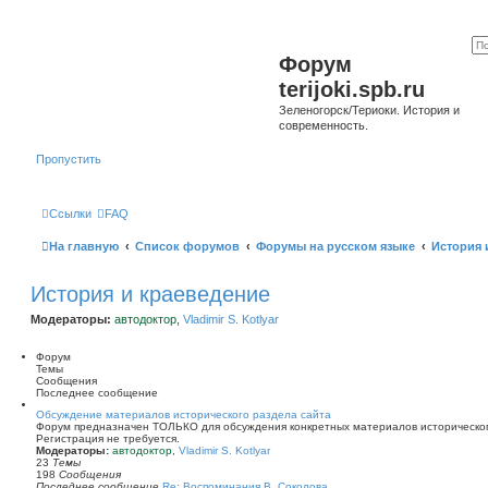
Форум
terijoki.spb.ru
Зеленогорск/Териоки. История и
современность.
Пропустить
Ссылки
FAQ
На главную
Список форумов
Форумы на русском языке
История 
История и краеведение
Модераторы:
автодоктор
,
Vladimir S. Kotlyar
Форум
Темы
Сообщения
Последнее сообщение
Обсуждение материалов исторического раздела сайта
Форум предназначен ТОЛЬКО для обсуждения конкретных материалов историческог
Регистрация не требуется.
Модераторы:
автодоктор
,
Vladimir S. Kotlyar
23
Темы
198
Сообщения
Последнее сообщение
Re: Воспоминания В. Соколова …