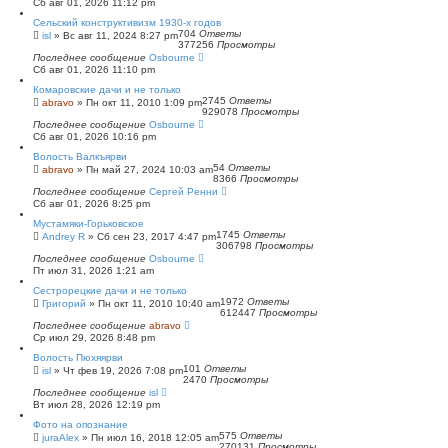
Сб авг 01, 2026 11:12 pm
Сельский конструктивизм 1930-х годов
704
Ответы
isl
»
Вс авг 11, 2024 8:27 pm
377256
Просмотры
Последнее сообщение
Osbourne
Сб авг 01, 2026 11:10 pm
Комаровские дачи и не только
2745
Ответы
abravo
»
Пн окт 11, 2010 1:09 pm
929078
Просмотры
Последнее сообщение
Osbourne
Сб авг 01, 2026 10:16 pm
Волость Валкъярви
54
Ответы
abravo
»
Пн май 27, 2024 10:03 am
8366
Просмотры
Последнее сообщение
Сергей Ренни
Сб авг 01, 2026 8:25 pm
Мустамяки-Горьковское
1745
Ответы
Andrey R
»
Сб сен 23, 2017 4:47 pm
306798
Просмотры
Последнее сообщение
Osbourne
Пт июл 31, 2026 1:21 am
Сестрорецкие дачи и не только
1972
Ответы
Григорий
»
Пн окт 11, 2010 10:40 am
612447
Просмотры
Последнее сообщение
abravo
Ср июл 29, 2026 8:48 pm
Волость Пюхяярви
101
Ответы
isl
»
Чт фев 19, 2026 7:08 pm
2470
Просмотры
Последнее сообщение
isl
Вт июл 28, 2026 12:19 pm
Фото на опознание
575
Ответы
juraAlex
»
Пн июл 16, 2018 12:05 am
270131
Просмотры