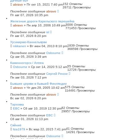
Дачный быт
152
Ответы
abravo
»
Пт окт 15, 2021 7:40 pm
26711
Просмотры
Последнее сообщение
abravo
Пт авг 07, 2026 10:35 pm
Железные дороги Карельского перешейка
3006
Ответы
abravo
»
Пн апр 10, 2006 10:49 pm
771453
Просмотры
Последнее сообщение
isl
Пт авг 07, 2026 8:20 pm
Уусикиркко-Каннельярви
1839
Ответы
nikkanen
»
Вт июн 04, 2013 8:10 pm
368598
Просмотры
Последнее сообщение
Osbourne
Ср авг 05, 2026 3:39 am
Каменногорск / Antrea
55
Ответы
Osbourne
»
Ср окт 14, 2020 5:12 am
12726
Просмотры
Последнее сообщение
Сергей Ренни
Пн авг 03, 2026 7:12 pm
Бывшие церкви в бывшей Финляндии
575
Ответы
abravo
»
Чт дек 29, 2005 10:42 am
114491
Просмотры
Последнее сообщение
abravo
Вс авг 02, 2026 6:20 pm
Тарховка
82
Ответы
ЕВС
»
Сб авг 10, 2019 12:30 pm
29957
Просмотры
Последнее сообщение
ЕВС
Сб авг 01, 2026 11:13 pm
Сяйниё
41
Ответы
liza1979
»
Вс мар 22, 2015 7:41 pm
14291
Просмотры
Последнее сообщение
Osbourne