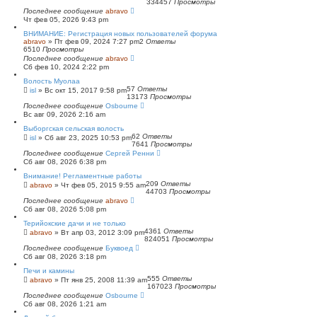
334457
Просмотры
Последнее сообщение
abravo
Чт фев 05, 2026 9:43 pm
ВНИМАНИЕ: Регистрация новых пользователей форума
abravo
»
Пт фев 09, 2024 7:27 pm
2
Ответы
6510
Просмотры
Последнее сообщение
abravo
Сб фев 10, 2024 2:22 pm
Волость Муолаа
57
Ответы
isl
»
Вс окт 15, 2017 9:58 pm
13173
Просмотры
Последнее сообщение
Osbourne
Вс авг 09, 2026 2:16 am
Выборгская сельская волость
62
Ответы
isl
»
Сб авг 23, 2025 10:53 pm
7641
Просмотры
Последнее сообщение
Сергей Ренни
Сб авг 08, 2026 6:38 pm
Внимание! Регламентные работы
209
Ответы
abravo
»
Чт фев 05, 2015 9:55 am
44703
Просмотры
Последнее сообщение
abravo
Сб авг 08, 2026 5:08 pm
Терийокские дачи и не только
4361
Ответы
abravo
»
Вт апр 03, 2012 3:09 pm
824051
Просмотры
Последнее сообщение
Буквоед
Сб авг 08, 2026 3:18 pm
Печи и камины
555
Ответы
abravo
»
Пт янв 25, 2008 11:39 am
167023
Просмотры
Последнее сообщение
Osbourne
Сб авг 08, 2026 1:21 am