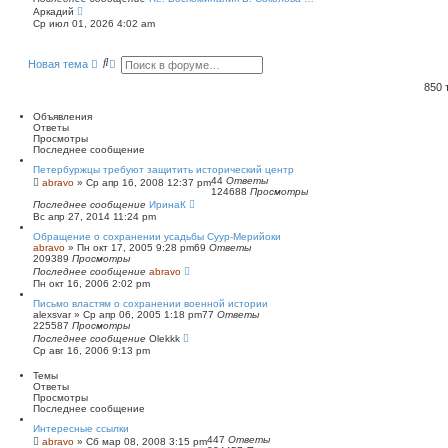
П
Аркадий
е
Ср июл 01, 2026 4:02 am
р
е
й
П
Р
Новая тема
т
о
а
и
и
с
к
850
п
с
ш
о
к
и
Объявления
с
р
Ответы
л
е
Просмотры
е
н
Последнее сообщение
д
н
н
ы
Петербуржцы требуют защитить исторический центр
е
й
44
Ответы
abravo
»
Ср апр 16, 2008 12:37 pm
м
124688
Просмотры
п
у
Последнее сообщение
о
ИринаК
с
Вс апр 27, 2014 11:24 pm
и
о
о
с
Обращение о сохранении усадьбы Суур-Мерийоки
б
к
abravo
»
Пн окт 17, 2005 9:28 pm
69
Ответы
щ
209389
Просмотры
е
Последнее сообщение
abravo
н
Пн окт 16, 2006 2:02 pm
и
ю
Письмо властям о сохранении военной истории
alexsvar
»
Ср апр 06, 2005 1:18 pm
77
Ответы
225587
Просмотры
Последнее сообщение
Olekkk
Ср авг 16, 2006 9:13 pm
Темы
Ответы
Просмотры
Последнее сообщение
Интересные ссылки
447
Ответы
abravo
»
Сб мар 08, 2008 3:15 pm