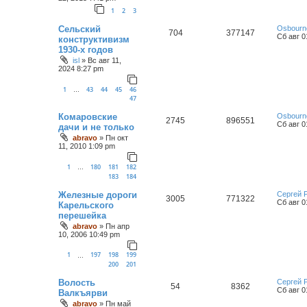
1
2
3
Сельский
Osbourn
704
377147
Сб авг 0
конструктивизм
1930-х годов
isl
»
Вс авг 11,
2024 8:27 pm
1
43
44
45
46
…
47
Комаровские
Osbourn
2745
896551
Сб авг 0
дачи и не только
abravo
»
Пн окт
11, 2010 1:09 pm
1
180
181
182
…
183
184
Железные дороги
Сергей 
3005
771322
Сб авг 0
Карельского
перешейка
abravo
»
Пн апр
10, 2006 10:49 pm
1
197
198
199
…
200
201
Волость
Сергей 
54
8362
Сб авг 0
Валкъярви
abravo
»
Пн май