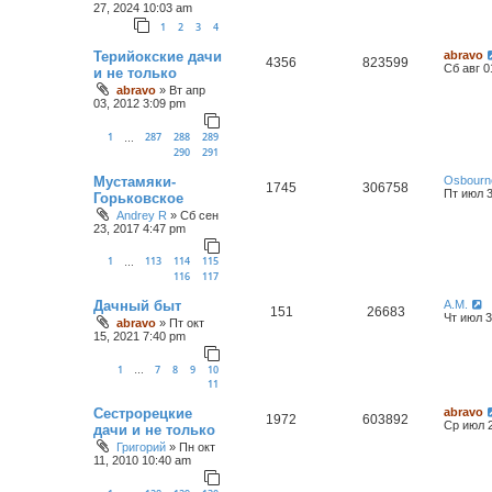
27, 2024 10:03 am
1
2
3
4
Терийокские дачи
abravo
4356
823599
Сб авг 0
и не только
abravo
»
Вт апр
03, 2012 3:09 pm
1
287
288
289
…
290
291
Мустамяки-
Osbourn
1745
306758
Пт июл 3
Горьковское
Andrey R
»
Сб сен
23, 2017 4:47 pm
1
113
114
115
…
116
117
Дачный быт
А.М.
151
26683
Чт июл 3
abravo
»
Пт окт
15, 2021 7:40 pm
1
7
8
9
10
…
11
Сестрорецкие
abravo
1972
603892
Ср июл 2
дачи и не только
Григорий
»
Пн окт
11, 2010 10:40 am