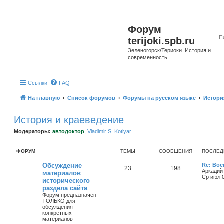
Форум
terijoki.spb.ru
Зеленогорск/Териоки. История и
современность.
Ссылки
FAQ
На главную
Список форумов
Форумы на русском языке
Истори
История и краеведение
Модераторы:
автодоктор
,
Vladimir S. Kotlyar
ФОРУМ
ТЕМЫ
СООБЩЕНИЯ
ПОСЛЕД
Обсуждение
Re: Во
23
198
Аркадий
материалов
Ср июл 0
исторического
раздела сайта
Форум предназначен
ТОЛЬКО для
обсуждения
конкретных
материалов