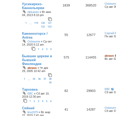
Уусикиркко-
Osbourn
1839
368520
Ср авг 0
Каннельярви
nikkanen
»
Вт июн
04, 2013 8:10 pm
1
119
120
121
…
122
123
Каменногорск /
Сергей 
55
12677
Пн авг 0
Antrea
Osbourne
»
Ср окт
14, 2020 5:12 am
1
2
3
4
Бывшие церкви в
abravo
575
114455
Вс авг 0
бывшей
Финляндии
abravo
»
Чт дек
29, 2005 10:42 am
1
35
36
37
38
…
39
Тарховка
ЕВС
82
29903
Сб авг 0
ЕВС
»
Сб авг 10,
2019 12:30 pm
1
2
3
4
5
6
Сяйниё
Osbourn
41
14287
Сб авг 0
liza1979
»
Вс мар
22, 2015 7:41 pm