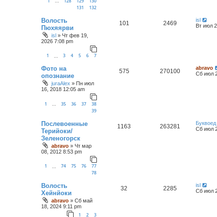
1
128
129
130
…
131
132
Волость
isl
101
2469
Вт июл 2
Пюхяярви
isl
»
Чт фев 19,
2026 7:08 pm
1
3
4
5
6
7
…
Фото на
abravo
575
270100
Сб июл 2
опознание
juraAlex
»
Пн июл
16, 2018 12:05 am
1
35
36
37
38
…
39
Послевоенные
Буквоед
1163
263281
Сб июл 2
Терийоки/
Зеленогорск
abravo
»
Чт мар
08, 2012 8:53 pm
1
74
75
76
77
…
78
Волость
isl
32
2285
Сб июл 2
Хейнйоки
abravo
»
Сб май
18, 2024 9:11 pm
1
2
3