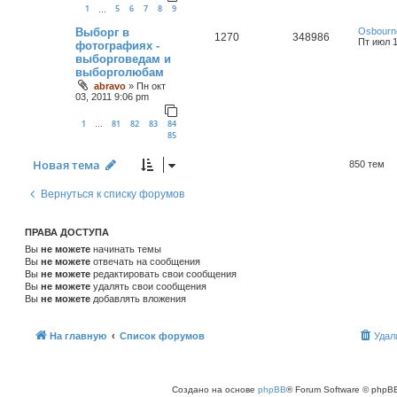
1
5
6
7
8
9
…
Выборг в
Osbourn
1270
348986
Пт июл 1
фотографиях -
выборговедам и
выборголюбам
abravo
»
Пн окт
03, 2011 9:06 pm
1
81
82
83
84
…
85
Новая тема
850 тем
Вернуться к списку форумов
ПРАВА ДОСТУПА
Вы
не можете
начинать темы
Вы
не можете
отвечать на сообщения
Вы
не можете
редактировать свои сообщения
Вы
не можете
удалять свои сообщения
Вы
не можете
добавлять вложения
На главную
Список форумов
Удал
Создано на основе
phpBB
® Forum Software © phpBB