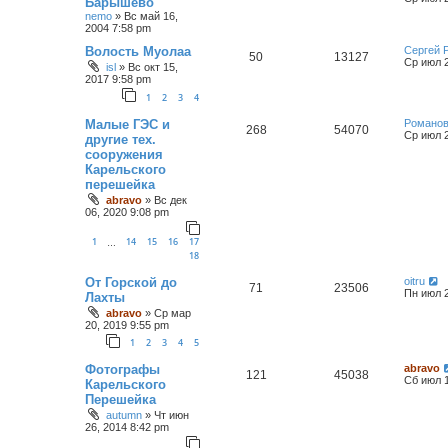
Барышево
nemo
»
Вс май 16,
2004 7:58 pm
Волость Муолаа
Сергей 
50
13127
Ср июл 2
isl
»
Вс окт 15,
2017 9:58 pm
1
2
3
4
Малые ГЭС и
Романов
268
54070
Ср июл 2
другие тех.
сооружения
Карельского
перешейка
abravo
»
Вс дек
06, 2020 9:08 pm
1
14
15
16
17
…
18
От Горской до
oitru
71
23506
Пн июл 2
Лахты
abravo
»
Ср мар
20, 2019 9:55 pm
1
2
3
4
5
Фотографы
abravo
121
45038
Сб июл 1
Карельского
Перешейка
autumn
»
Чт июн
26, 2014 8:42 pm