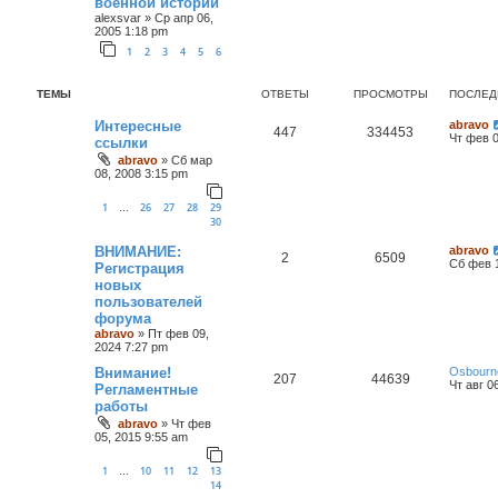
военной истории
alexsvar
»
Ср апр 06,
2005 1:18 pm
1
2
3
4
5
6
ТЕМЫ
ОТВЕТЫ
ПРОСМОТРЫ
ПОСЛЕД
Интересные
abravo
447
334453
Чт фев 0
ссылки
abravo
»
Сб мар
08, 2008 3:15 pm
1
26
27
28
29
…
30
ВНИМАНИЕ:
abravo
2
6509
Сб фев 1
Регистрация
новых
пользователей
форума
abravo
»
Пт фев 09,
2024 7:27 pm
Внимание!
Osbourn
207
44639
Чт авг 0
Регламентные
работы
abravo
»
Чт фев
05, 2015 9:55 am
1
10
11
12
13
…
14