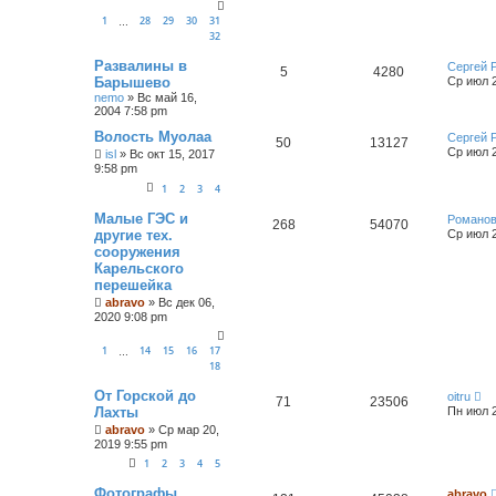
1
28
29
30
31
…
32
Развалины в
Сергей 
5
4280
Барышево
Ср июл 2
nemo
»
Вс май 16,
2004 7:58 pm
Волость Муолаа
Сергей 
50
13127
Ср июл 2
isl
»
Вс окт 15, 2017
9:58 pm
1
2
3
4
Малые ГЭС и
Романов
268
54070
другие тех.
Ср июл 2
сооружения
Карельского
перешейка
abravo
»
Вс дек 06,
2020 9:08 pm
1
14
15
16
17
…
18
От Горской до
oitru
71
23506
Лахты
Пн июл 2
abravo
»
Ср мар 20,
2019 9:55 pm
1
2
3
4
5
Фотографы
abravo