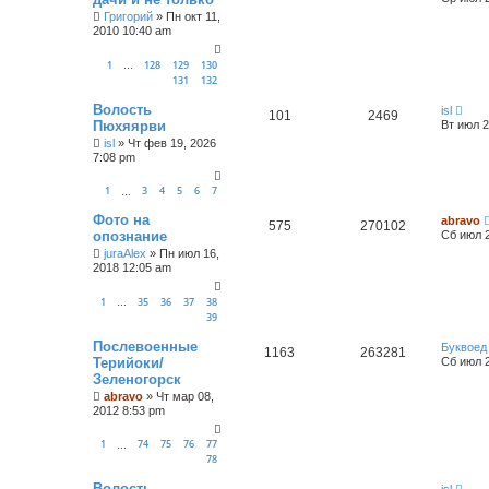
Григорий
»
Пн окт 11,
2010 10:40 am
1
128
129
130
…
131
132
Волость
isl
101
2469
Пюхяярви
Вт июл 2
isl
»
Чт фев 19, 2026
7:08 pm
1
3
4
5
6
7
…
Фото на
abravo
575
270102
опознание
Сб июл 2
juraAlex
»
Пн июл 16,
2018 12:05 am
1
35
36
37
38
…
39
Послевоенные
Буквоед
1163
263281
Терийоки/
Сб июл 2
Зеленогорск
abravo
»
Чт мар 08,
2012 8:53 pm
1
74
75
76
77
…
78
Волость
isl