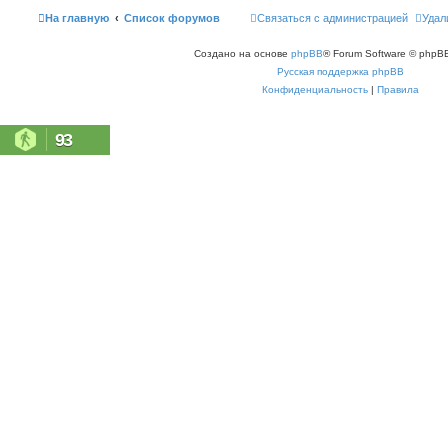
На главную
Список форумов
Связаться с администрацией
Удал
Создано на основе
phpBB
® Forum Software © phpBB
Русская поддержка phpBB
Конфиденциальность
|
Правила
93