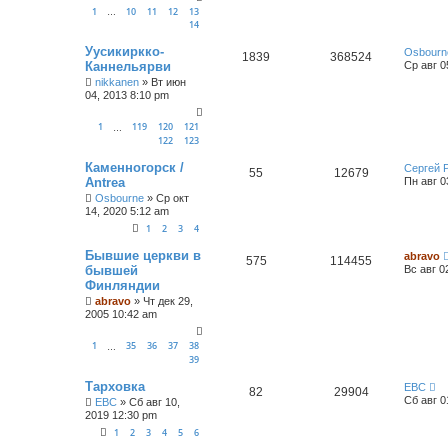
1
10
11
12
13
…
14
Уусикиркко-
Osbourn
1839
368524
Каннельярви
Ср авг 0
nikkanen
»
Вт июн
04, 2013 8:10 pm
1
119
120
121
…
122
123
Каменногорск /
Сергей 
55
12679
Antrea
Пн авг 0
Osbourne
»
Ср окт
14, 2020 5:12 am
1
2
3
4
Бывшие церкви в
abravo
575
114455
бывшей
Вс авг 0
Финляндии
abravo
»
Чт дек 29,
2005 10:42 am
1
35
36
37
38
…
39
Тарховка
ЕВС
82
29904
Сб авг 0
ЕВС
»
Сб авг 10,
2019 12:30 pm
1
2
3
4
5
6