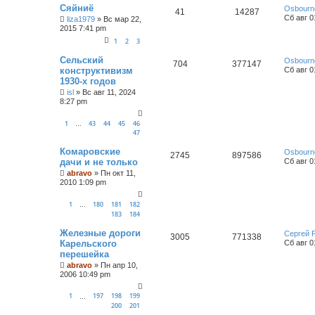
Сяйниё
Osbourn
41
14287
Сб авг 0
liza1979
»
Вс мар 22,
2015 7:41 pm
1
2
3
Сельский
Osbourn
704
377147
конструктивизм
Сб авг 0
1930-х годов
isl
»
Вс авг 11, 2024
8:27 pm
1
43
44
45
46
…
47
Комаровские
Osbourn
2745
897586
дачи и не только
Сб авг 0
abravo
»
Пн окт 11,
2010 1:09 pm
1
180
181
182
…
183
184
Железные дороги
Сергей 
3005
771338
Карельского
Сб авг 0
перешейка
abravo
»
Пн апр 10,
2006 10:49 pm
1
197
198
199
…
200
201