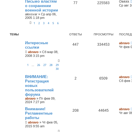
Письмо властям
Olekkk
77
225583
о сохранении
Ср авг 1
военной истории
alexsvar
»
Ср апр 06,
2005 1:18 pm
1
2
3
4
5
6
ТЕМЫ
ОТВЕТЫ
ПРОСМОТРЫ
ПОСЛЕД
Интересные
abravo
447
334453
ссылки
Чт фев 0
abravo
»
Сб мар 08,
2008 3:15 pm
1
26
27
28
29
…
30
ВНИМАНИЕ:
abravo
2
6509
Регистрация
Сб фев 1
новых
пользователей
форума
abravo
»
Пт фев 09,
2024 7:27 pm
Внимание!
abravo
208
44645
Регламентные
Чт авг 0
работы
abravo
»
Чт фев 05,
2015 9:55 am