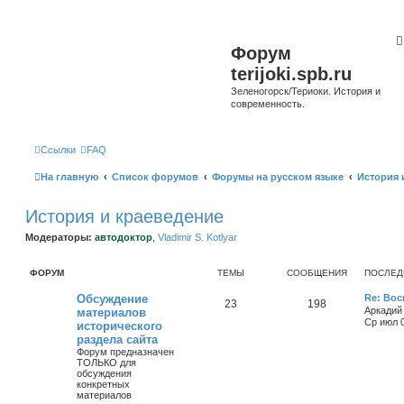
Форум
terijoki.spb.ru
Зеленогорск/Териоки. История и
современность.
Ссылки
FAQ
На главную
Список форумов
Форумы на русском языке
История 
История и краеведение
Модераторы:
автодоктор
,
Vladimir S. Kotlyar
ФОРУМ
ТЕМЫ
СООБЩЕНИЯ
ПОСЛЕД
Обсуждение
Re: Во
23
198
Аркадий
материалов
Ср июл 0
исторического
раздела сайта
Форум предназначен
ТОЛЬКО для
обсуждения
конкретных
материалов