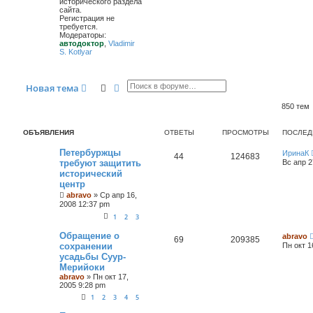
исторического раздела
сайта.
Регистрация не
требуется.
Модераторы:
автодоктор
,
Vladimir
S. Kotlyar
Поиск
Расширенный поиск
Новая тема
850 тем
ОБЪЯВЛЕНИЯ
ОТВЕТЫ
ПРОСМОТРЫ
ПОСЛЕД
Петербуржцы
ИринаК
44
124683
требуют защитить
Вс апр 2
исторический
центр
abravo
»
Ср апр 16,
2008 12:37 pm
1
2
3
Обращение о
abravo
69
209385
сохранении
Пн окт 1
усадьбы Суур-
Мерийоки
abravo
»
Пн окт 17,
2005 9:28 pm
1
2
3
4
5