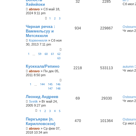
32
2285
Хейнйоки
Сб июл 2
abravo
»
Сб май 18,
2024 9:11 pm
1
2
3
Черная речка :
Osbourn
934
229867
Ваммельсуу и
Чт июл 2
Метсякюля
Корвенкюля
»
Сб ноя
30, 2013 7:11 pm
1
59
60
61
62
…
63
Куоккала/Репино
autumn
2218
533113
Чт июл 2
abravo
»
Пн дек 05,
2011 8:50 pm
1
144
145
146
…
147
148
Леонид Андреев
Osbourn
69
29330
Чт июл 2
Svetik
»
Вт май 24,
2005 9:27 pm
1
2
3
4
5
Перкъярви (п.
Osbourn
470
101364
Кирилловское)
Ср июл 2
abravo
»
Ср фев 07,
2018 10:34 am