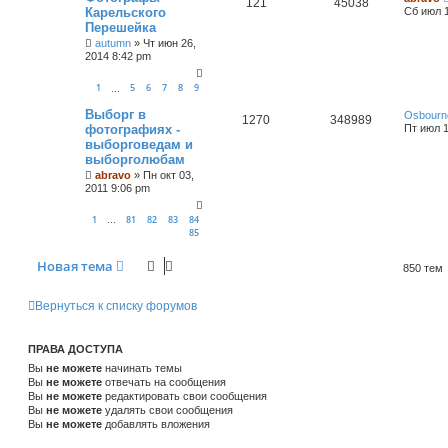
121
45038
Карельского
Сб июл 1
Перешейка
autumn
»
Чт июн 26,
2014 8:42 pm
1
5
6
7
8
9
…
Выборг в
Osbourn
1270
348989
фотографиях -
Пт июл 1
выборговедам и
выборголюбам
abravo
»
Пн окт 03,
2011 9:06 pm
1
81
82
83
84
…
85
Новая тема
850 тем
Вернуться к списку форумов
ПРАВА ДОСТУПА
Вы
не можете
начинать темы
Вы
не можете
отвечать на сообщения
Вы
не можете
редактировать свои сообщения
Вы
не можете
удалять свои сообщения
Вы
не можете
добавлять вложения