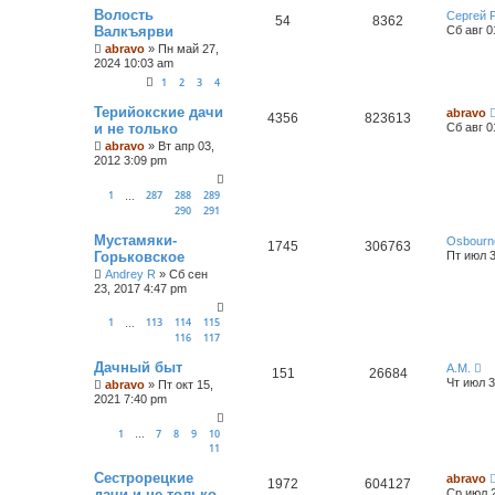
Волость
Сергей 
54
8362
Валкъярви
Сб авг 0
abravo
»
Пн май 27,
2024 10:03 am
1
2
3
4
Терийокские дачи
abravo
4356
823613
и не только
Сб авг 0
abravo
»
Вт апр 03,
2012 3:09 pm
1
287
288
289
…
290
291
Мустамяки-
Osbourn
1745
306763
Горьковское
Пт июл 3
Andrey R
»
Сб сен
23, 2017 4:47 pm
1
113
114
115
…
116
117
Дачный быт
А.М.
151
26684
Чт июл 3
abravo
»
Пт окт 15,
2021 7:40 pm
1
7
8
9
10
…
11
Сестрорецкие
abravo
1972
604127
дачи и не только
Ср июл 2