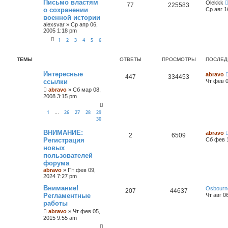
Письмо властям
Olekkk
77
225583
о сохранении
Ср авг 1
военной истории
alexsvar
»
Ср апр 06,
2005 1:18 pm
1
2
3
4
5
6
ТЕМЫ
ОТВЕТЫ
ПРОСМОТРЫ
ПОСЛЕД
Интересные
abravo
447
334453
ссылки
Чт фев 0
abravo
»
Сб мар 08,
2008 3:15 pm
1
26
27
28
29
…
30
ВНИМАНИЕ:
abravo
2
6509
Регистрация
Сб фев 1
новых
пользователей
форума
abravo
»
Пт фев 09,
2024 7:27 pm
Внимание!
Osbourn
207
44637
Регламентные
Чт авг 0
работы
abravo
»
Чт фев 05,
2015 9:55 am