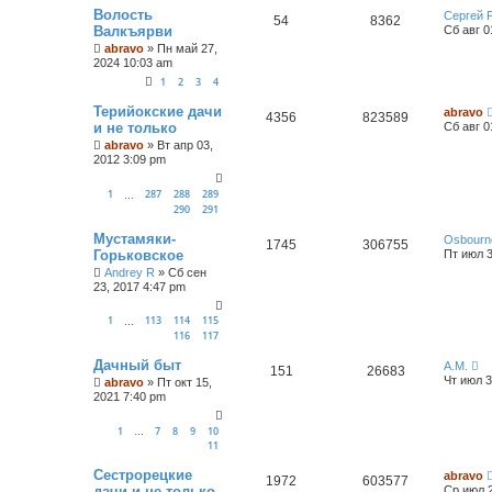
Волость
Сергей 
54
8362
Валкъярви
Сб авг 0
abravo
»
Пн май 27,
2024 10:03 am
1
2
3
4
Терийокские дачи
abravo
4356
823589
и не только
Сб авг 0
abravo
»
Вт апр 03,
2012 3:09 pm
1
287
288
289
…
290
291
Мустамяки-
Osbourn
1745
306755
Горьковское
Пт июл 3
Andrey R
»
Сб сен
23, 2017 4:47 pm
1
113
114
115
…
116
117
Дачный быт
А.М.
151
26683
Чт июл 3
abravo
»
Пт окт 15,
2021 7:40 pm
1
7
8
9
10
…
11
Сестрорецкие
abravo
1972
603577
дачи и не только
Ср июл 2