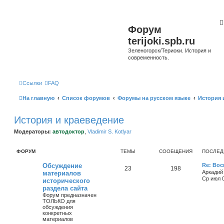
Форум
terijoki.spb.ru
Зеленогорск/Териоки. История и
современность.
Ссылки
FAQ
На главную
Список форумов
Форумы на русском языке
История 
История и краеведение
Модераторы:
автодоктор
,
Vladimir S. Kotlyar
ФОРУМ
ТЕМЫ
СООБЩЕНИЯ
ПОСЛЕД
Обсуждение
Re: Во
23
198
Аркадий
материалов
Ср июл 0
исторического
раздела сайта
Форум предназначен
ТОЛЬКО для
обсуждения
конкретных
материалов