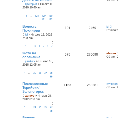
Григорий
»
Пн окт 11,
2010 10:40 am
1
128
129
130
…
131
132
Волость
isl
101
2469
Пюхяярви
Вт июл 2
isl
»
Чт фев 19, 2026
7:08 pm
1
3
4
5
6
7
…
Фото на
abravo
575
270098
опознание
Сб июл 2
juraAlex
»
Пн июл 16,
2018 12:05 am
1
35
36
37
38
…
39
Послевоенные
Буквоед
1163
263281
Терийоки/
Сб июл 2
Зеленогорск
abravo
»
Чт мар 08,
2012 8:53 pm
1
74
75
76
77
…
78
Волость
isl