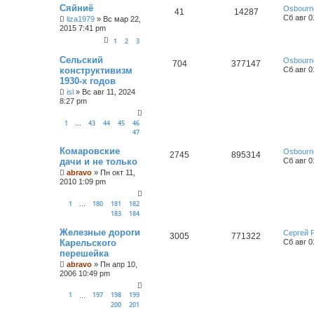
Сяйниё
Osbourn
41
14287
Сб авг 0
liza1979
»
Вс мар 22,
2015 7:41 pm
1
2
3
Сельский
Osbourn
704
377147
конструктивизм
Сб авг 0
1930-х годов
isl
»
Вс авг 11, 2024
8:27 pm
1
43
44
45
46
…
47
Комаровские
Osbourn
2745
895314
дачи и не только
Сб авг 0
abravo
»
Пн окт 11,
2010 1:09 pm
1
180
181
182
…
183
184
Железные дороги
Сергей 
3005
771322
Карельского
Сб авг 0
перешейка
abravo
»
Пн апр 10,
2006 10:49 pm
1
197
198
199
…
200
201