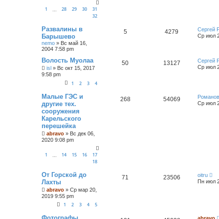
1
28
29
30
31
…
32
Развалины в
Сергей 
5
4279
Барышево
Ср июл 2
nemo
»
Вс май 16,
2004 7:58 pm
Волость Муолаа
Сергей 
50
13127
Ср июл 2
isl
»
Вс окт 15, 2017
9:58 pm
1
2
3
4
Малые ГЭС и
Романов
268
54069
другие тех.
Ср июл 2
сооружения
Карельского
перешейка
abravo
»
Вс дек 06,
2020 9:08 pm
1
14
15
16
17
…
18
От Горской до
oitru
71
23506
Лахты
Пн июл 2
abravo
»
Ср мар 20,
2019 9:55 pm
1
2
3
4
5
Фотографы
abravo