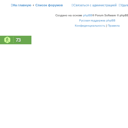
На главную
Список форумов
Связаться с администрацией
Удал
Создано на основе
phpBB
® Forum Software © phpBB
Русская поддержка phpBB
Конфиденциальность
|
Правила
73