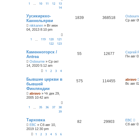
1
10
11
12
13
…
14
Уусикиркко-
Osbourn
1839
368518
Каннельярви
Ср авг 0
nikkanen
»
Вт июн
04, 2013 8:10 pm
1
119
120
121
…
122
123
Каменногорск /
Сергей 
55
12677
Antrea
Пн авг 0
Osbourne
»
Ср окт
14, 2020 5:12 am
1
2
3
4
Бывшие церкви в
abravo
575
114455
бывшей
Вс авг 0
Финляндии
abravo
»
Чт дек 29,
2005 10:42 am
1
35
36
37
38
…
39
Тарховка
ЕВС
82
29903
Сб авг 0
ЕВС
»
Сб авг 10,
2019 12:30 pm
1
2
3
4
5
6