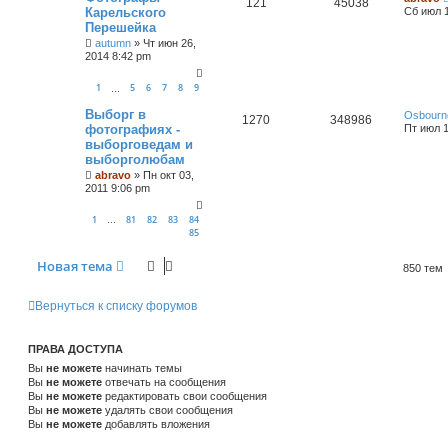
121
45038
Карельского
Сб июл 1
Перешейка
autumn
»
Чт июн 26,
2014 8:42 pm
1
5
6
7
8
9
…
Выборг в
Osbourn
1270
348986
фотографиях -
Пт июл 1
выборговедам и
выборголюбам
abravo
»
Пн окт 03,
2011 9:06 pm
1
81
82
83
84
…
85
Новая тема
850 тем
Вернуться к списку форумов
ПРАВА ДОСТУПА
Вы
не можете
начинать темы
Вы
не можете
отвечать на сообщения
Вы
не можете
редактировать свои сообщения
Вы
не можете
удалять свои сообщения
Вы
не можете
добавлять вложения