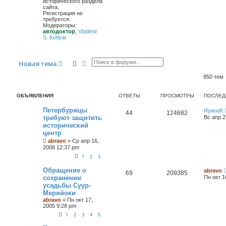
исторического раздела
сайта.
Регистрация не
требуется.
Модераторы:
автодоктор
,
Vladimir
S. Kotlyar
Поиск
Расширенный поиск
Новая тема
850 тем
ОБЪЯВЛЕНИЯ
ОТВЕТЫ
ПРОСМОТРЫ
ПОСЛЕД
Петербуржцы
ИринаК
44
124682
требуют защитить
Вс апр 2
исторический
центр
abravo
»
Ср апр 16,
2008 12:37 pm
1
2
3
Обращение о
abravo
69
209385
сохранении
Пн окт 1
усадьбы Суур-
Мерийоки
abravo
»
Пн окт 17,
2005 9:28 pm
1
2
3
4
5