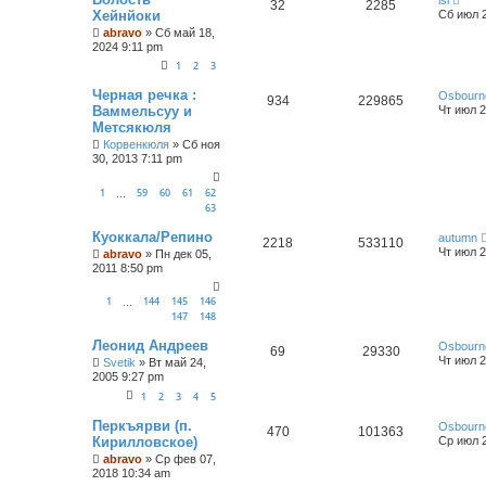
32
2285
Хейнйоки
Сб июл 2
abravo
»
Сб май 18,
2024 9:11 pm
1
2
3
Черная речка :
Osbourn
934
229865
Ваммельсуу и
Чт июл 2
Метсякюля
Корвенкюля
»
Сб ноя
30, 2013 7:11 pm
1
59
60
61
62
…
63
Куоккала/Репино
autumn
2218
533110
Чт июл 2
abravo
»
Пн дек 05,
2011 8:50 pm
1
144
145
146
…
147
148
Леонид Андреев
Osbourn
69
29330
Чт июл 2
Svetik
»
Вт май 24,
2005 9:27 pm
1
2
3
4
5
Перкъярви (п.
Osbourn
470
101363
Кирилловское)
Ср июл 2
abravo
»
Ср фев 07,
2018 10:34 am