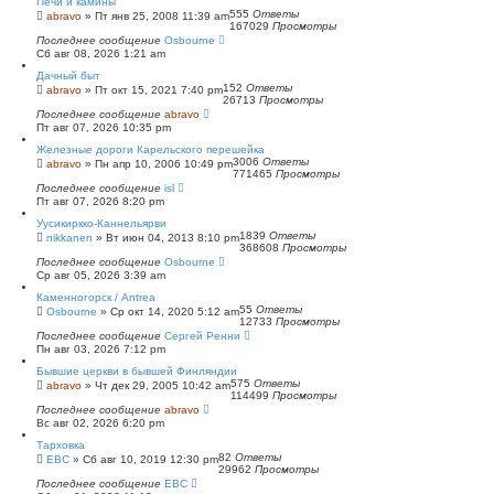
Печи и камины
555
Ответы
abravo
»
Пт янв 25, 2008 11:39 am
167029
Просмотры
Последнее сообщение
Osbourne
Сб авг 08, 2026 1:21 am
Дачный быт
152
Ответы
abravo
»
Пт окт 15, 2021 7:40 pm
26713
Просмотры
Последнее сообщение
abravo
Пт авг 07, 2026 10:35 pm
Железные дороги Карельского перешейка
3006
Ответы
abravo
»
Пн апр 10, 2006 10:49 pm
771465
Просмотры
Последнее сообщение
isl
Пт авг 07, 2026 8:20 pm
Уусикиркко-Каннельярви
1839
Ответы
nikkanen
»
Вт июн 04, 2013 8:10 pm
368608
Просмотры
Последнее сообщение
Osbourne
Ср авг 05, 2026 3:39 am
Каменногорск / Antrea
55
Ответы
Osbourne
»
Ср окт 14, 2020 5:12 am
12733
Просмотры
Последнее сообщение
Сергей Ренни
Пн авг 03, 2026 7:12 pm
Бывшие церкви в бывшей Финляндии
575
Ответы
abravo
»
Чт дек 29, 2005 10:42 am
114499
Просмотры
Последнее сообщение
abravo
Вс авг 02, 2026 6:20 pm
Тарховка
82
Ответы
ЕВС
»
Сб авг 10, 2019 12:30 pm
29962
Просмотры
Последнее сообщение
ЕВС