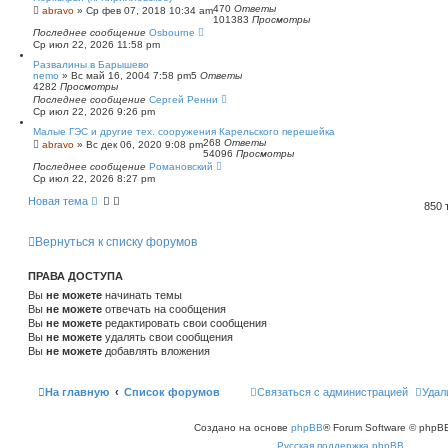
470
Ответы
abravo
»
Ср фев 07, 2018 10:34 am
101383
Просмотры
Последнее сообщение
Osbourne
Ср июл 22, 2026 11:58 pm
Развалины в Барышево
nemo
»
Вс май 16, 2004 7:58 pm
5
Ответы
4282
Просмотры
Последнее сообщение
Сергей Ренни
Ср июл 22, 2026 9:26 pm
Малые ГЭС и другие тех. сооружения Карельского перешейка
268
Ответы
abravo
»
Вс дек 06, 2020 9:08 pm
54096
Просмотры
Последнее сообщение
Романовский
Ср июл 22, 2026 8:27 pm
Новая тема
850
Вернуться к списку форумов
ПРАВА ДОСТУПА
Вы
не можете
начинать темы
Вы
не можете
отвечать на сообщения
Вы
не можете
редактировать свои сообщения
Вы
не можете
удалять свои сообщения
Вы
не можете
добавлять вложения
На главную
Список форумов
Связаться с администрацией
Удал
Создано на основе
phpBB
® Forum Software © phpBB
Русская поддержка phpBB