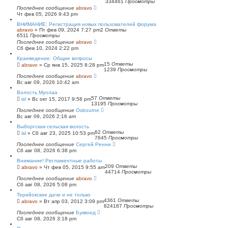
334461
Просмотры
Последнее сообщение
abravo
Чт фев 05, 2026 9:43 pm
ВНИМАНИЕ: Регистрация новых пользователей форума
abravo
»
Пт фев 09, 2024 7:27 pm
2
Ответы
6511
Просмотры
Последнее сообщение
abravo
Сб фев 10, 2024 2:22 pm
Краеведение. Общие вопросы
15
Ответы
abravo
»
Ср янв 15, 2025 8:28 pm
1239
Просмотры
Последнее сообщение
abravo
Вс авг 09, 2026 10:42 am
Волость Муолаа
57
Ответы
isl
»
Вс окт 15, 2017 9:58 pm
13195
Просмотры
Последнее сообщение
Osbourne
Вс авг 09, 2026 2:16 am
Выборгская сельская волость
62
Ответы
isl
»
Сб авг 23, 2025 10:53 pm
7645
Просмотры
Последнее сообщение
Сергей Ренни
Сб авг 08, 2026 6:38 pm
Внимание! Регламентные работы
209
Ответы
abravo
»
Чт фев 05, 2015 9:55 am
44714
Просмотры
Последнее сообщение
abravo
Сб авг 08, 2026 5:08 pm
Терийокские дачи и не только
4361
Ответы
abravo
»
Вт апр 03, 2012 3:09 pm
824187
Просмотры
Последнее сообщение
Буквоед
Сб авг 08, 2026 3:18 pm