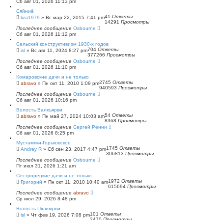
Сб авг 01, 2026 11:13 pm
Сяйниё
41
Ответы
liza1979
»
Вс мар 22, 2015 7:41 pm
14291
Просмотры
Последнее сообщение
Osbourne
Сб авг 01, 2026 11:12 pm
Сельский конструктивизм 1930-х годов
704
Ответы
isl
»
Вс авг 11, 2024 8:27 pm
377266
Просмотры
Последнее сообщение
Osbourne
Сб авг 01, 2026 11:10 pm
Комаровские дачи и не только
2745
Ответы
abravo
»
Пн окт 11, 2010 1:09 pm
940593
Просмотры
Последнее сообщение
Osbourne
Сб авг 01, 2026 10:16 pm
Волость Валкъярви
54
Ответы
abravo
»
Пн май 27, 2024 10:03 am
8368
Просмотры
Последнее сообщение
Сергей Ренни
Сб авг 01, 2026 8:25 pm
Мустамяки-Горьковское
1745
Ответы
Andrey R
»
Сб сен 23, 2017 4:47 pm
306813
Просмотры
Последнее сообщение
Osbourne
Пт июл 31, 2026 1:21 am
Сестрорецкие дачи и не только
1972
Ответы
Григорий
»
Пн окт 11, 2010 10:40 am
615694
Просмотры
Последнее сообщение
abravo
Ср июл 29, 2026 8:48 pm
Волость Пюхяярви
101
Ответы
isl
»
Чт фев 19, 2026 7:08 pm
2470
Просмотры