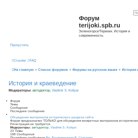
Форум
terijoki.spb.ru
Зеленогорск/Териоки. История и
современность.
Пропустить
Ссылки
FAQ
На главную
Список форумов
Форумы на русском языке
История 
История и краеведение
Модераторы:
автодоктор
,
Vladimir S. Kotlyar
Форум
Темы
Сообщения
Последнее сообщение
Обсуждение материалов исторического раздела сайта
Форум предназначен ТОЛЬКО для обсуждения конкретных материалов историческог
Регистрация не требуется.
Модераторы:
автодоктор
,
Vladimir S. Kotlyar
23
Темы
198
Сообщения
Последнее сообщение
Re: Воспоминания В. Соколова …