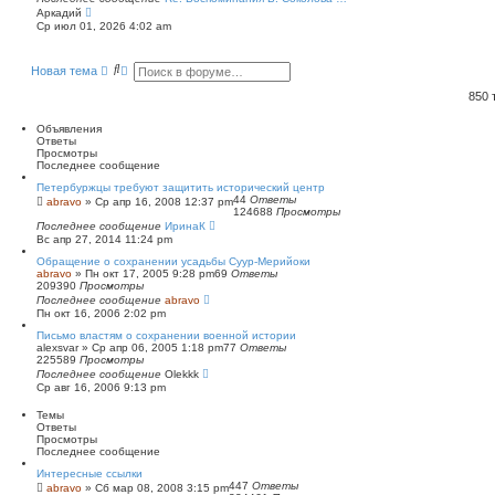
П
Аркадий
е
Ср июл 01, 2026 4:02 am
р
е
й
П
Р
Новая тема
т
о
а
и
и
с
к
850
п
с
ш
о
к
и
Объявления
с
р
Ответы
л
е
Просмотры
е
н
Последнее сообщение
д
н
н
ы
Петербуржцы требуют защитить исторический центр
е
й
44
Ответы
abravo
»
Ср апр 16, 2008 12:37 pm
м
124688
Просмотры
п
у
Последнее сообщение
о
ИринаК
с
Вс апр 27, 2014 11:24 pm
и
о
о
с
Обращение о сохранении усадьбы Суур-Мерийоки
б
к
abravo
»
Пн окт 17, 2005 9:28 pm
69
Ответы
щ
209390
Просмотры
е
Последнее сообщение
abravo
н
Пн окт 16, 2006 2:02 pm
и
ю
Письмо властям о сохранении военной истории
alexsvar
»
Ср апр 06, 2005 1:18 pm
77
Ответы
225589
Просмотры
Последнее сообщение
Olekkk
Ср авг 16, 2006 9:13 pm
Темы
Ответы
Просмотры
Последнее сообщение
Интересные ссылки
447
Ответы
abravo
»
Сб мар 08, 2008 3:15 pm