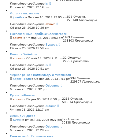
Последнее сообщение
isl
Вт июл 28, 2026 12:19 pm
Фото на опознание
575
Ответы
juraAlex
»
Пн июл 16, 2018 12:05 am
270140
Просмотры
Последнее сообщение
abravo
Сб июл 25, 2026 10:26 pm
Послевоенные Терийоки/Зеленогорск
1163
Ответы
abravo
»
Чт мар 08, 2012 8:53 pm
263303
Просмотры
Последнее сообщение
Буквоед
Сб июл 25, 2026 11:58 am
Волость Хейнйоки
32
Ответы
abravo
»
Сб май 18, 2024 9:11 pm
2292
Просмотры
Последнее сообщение
isl
Сб июл 25, 2026 10:51 am
Черная речка : Ваммельсуу и Метсякюля
934
Ответы
Корвенкюля
»
Сб ноя 30, 2013 7:11 pm
229897
Просмотры
Последнее сообщение
Osbourne
Чт июл 23, 2026 8:32 pm
Куоккала/Репино
2218
Ответы
abravo
»
Пн дек 05, 2011 8:50 pm
533314
Просмотры
Последнее сообщение
autumn
Чт июл 23, 2026 12:17 pm
Леонид Андреев
69
Ответы
Svetik
»
Вт май 24, 2005 9:27 pm
29338
Просмотры
Последнее сообщение
Osbourne
Чт июл 23, 2026 12:28 am
Перкъярви (п. Кирилловское)