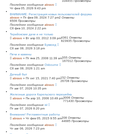
334455
Просмотры
Последнее сообщение
abravo
Чт фев 05, 2026 9:43 pm
ВНИМАНИЕ: Регистрация новых пользователей форума
abravo
»
Пт фев 09, 2024 7:27 pm
2
Ответы
6509
Просмотры
Последнее сообщение
abravo
Сб фев 10, 2024 2:22 pm
Терийокские дачи и не только
4361
Ответы
abravo
»
Вт апр 03, 2012 3:09 pm
823935
Просмотры
Последнее сообщение
Буквоед
Сб авг 08, 2026 3:18 pm
Печи и камины
555
Ответы
abravo
»
Пт янв 25, 2008 11:39 am
167012
Просмотры
Последнее сообщение
Osbourne
Сб авг 08, 2026 1:21 am
Дачный быт
152
Ответы
abravo
»
Пт окт 15, 2021 7:40 pm
26708
Просмотры
Последнее сообщение
abravo
Пт авг 07, 2026 10:35 pm
Железные дороги Карельского перешейка
3006
Ответы
abravo
»
Пн апр 10, 2006 10:49 pm
771430
Просмотры
Последнее сообщение
isl
Пт авг 07, 2026 8:20 pm
Внимание! Регламентные работы
208
Ответы
abravo
»
Чт фев 05, 2015 9:55 am
44685
Просмотры
Последнее сообщение
abravo
Чт авг 06, 2026 7:23 pm