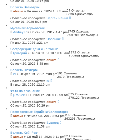
Сб авг 01, 2026 10:16 pm
Волость Валкъярви
54
Ответы
abravo
»
Пн май 27, 2024 10:03 am
8366
Просмотры
Последнее сообщение
Сергей Ренни
Сб авг 01, 2026 8:25 pm
Мустамяки-Горьковское
1745
Ответы
Andrey R
»
Сб сен 23, 2017 4:47 pm
306789
Просмотры
Последнее сообщение
Osbourne
Пт июл 31, 2026 1:21 am
Сестрорецкие дачи и не только
1972
Ответы
Григорий
»
Пн окт 11, 2010 10:40 am
609699
Просмотры
Последнее сообщение
abravo
Ср июл 29, 2026 8:48 pm
Волость Пюхяярви
101
Ответы
isl
»
Чт фев 19, 2026 7:08 pm
2470
Просмотры
Последнее сообщение
isl
Вт июл 28, 2026 12:19 pm
Фото на опознание
575
Ответы
juraAlex
»
Пн июл 16, 2018 12:05 am
270122
Просмотры
Последнее сообщение
abravo
Сб июл 25, 2026 10:26 pm
Послевоенные Терийоки/Зеленогорск
1163
Ответы
abravo
»
Чт мар 08, 2012 8:53 pm
263293
Просмотры
Последнее сообщение
Буквоед
Сб июл 25, 2026 11:58 am
Волость Хейнйоки
32
Ответы
abravo
»
Сб май 18, 2024 9:11 pm
2292
Просмотры