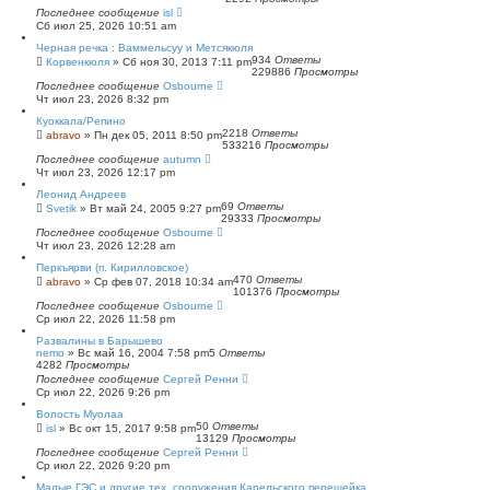
Последнее сообщение
isl
Сб июл 25, 2026 10:51 am
Черная речка : Ваммельсуу и Метсякюля
934
Ответы
Корвенкюля
»
Сб ноя 30, 2013 7:11 pm
229886
Просмотры
Последнее сообщение
Osbourne
Чт июл 23, 2026 8:32 pm
Куоккала/Репино
2218
Ответы
abravo
»
Пн дек 05, 2011 8:50 pm
533216
Просмотры
Последнее сообщение
autumn
Чт июл 23, 2026 12:17 pm
Леонид Андреев
69
Ответы
Svetik
»
Вт май 24, 2005 9:27 pm
29333
Просмотры
Последнее сообщение
Osbourne
Чт июл 23, 2026 12:28 am
Перкъярви (п. Кирилловское)
470
Ответы
abravo
»
Ср фев 07, 2018 10:34 am
101376
Просмотры
Последнее сообщение
Osbourne
Ср июл 22, 2026 11:58 pm
Развалины в Барышево
nemo
»
Вс май 16, 2004 7:58 pm
5
Ответы
4282
Просмотры
Последнее сообщение
Сергей Ренни
Ср июл 22, 2026 9:26 pm
Волость Муолаа
50
Ответы
isl
»
Вс окт 15, 2017 9:58 pm
13129
Просмотры
Последнее сообщение
Сергей Ренни
Ср июл 22, 2026 9:20 pm
Малые ГЭС и другие тех. сооружения Карельского перешейка