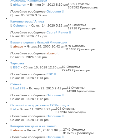
Уусикиркко-Каннельярви
1839
Ответы
nikkanen
»
Вт июн 04, 2013 8:10 pm
368592
Просмотры
Последнее сообщение
Osbourne
Ср авг 05, 2026 3:39 am
Каменногорск / Antrea
55
Ответы
Osbourne
»
Ср окт 14, 2020 5:12 am
12718
Просмотры
Последнее сообщение
Сергей Ренни
Пн авг 03, 2026 7:12 pm
Бывшие церкви в бывшей Финляндии
575
Ответы
abravo
»
Чт дек 29, 2005 10:42 am
114480
Просмотры
Последнее сообщение
abravo
Вс авг 02, 2026 6:20 pm
Тарховка
82
Ответы
ЕВС
»
Сб авг 10, 2019 12:30 pm
29949
Просмотры
Последнее сообщение
ЕВС
Сб авг 01, 2026 11:13 pm
Сяйниё
41
Ответы
liza1979
»
Вс мар 22, 2015 7:41 pm
14289
Просмотры
Последнее сообщение
Osbourne
Сб авг 01, 2026 11:12 pm
Сельский конструктивизм 1930-х годов
704
Ответы
isl
»
Вс авг 11, 2024 8:27 pm
377234
Просмотры
Последнее сообщение
Osbourne
Сб авг 01, 2026 11:10 pm
Комаровские дачи и не только
2745
Ответы
abravo
»
Пн окт 11, 2010 1:09 pm
919769
Просмотры
Последнее сообщение
Osbourne