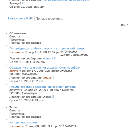
П
Аркадий
е
Ср июл 01, 2026 4:02 am
р
е
й
П
Р
Новая тема
т
о
а
и
и
с
к
850
п
с
ш
о
к
и
Объявления
с
р
Ответы
л
е
Просмотры
е
н
Последнее сообщение
д
н
н
ы
Петербуржцы требуют защитить исторический центр
е
й
44
Ответы
abravo
»
Ср апр 16, 2008 12:37 pm
м
124684
Просмотры
п
у
Последнее сообщение
о
ИринаК
с
Вс апр 27, 2014 11:24 pm
и
о
о
с
Обращение о сохранении усадьбы Суур-Мерийоки
б
к
abravo
»
Пн окт 17, 2005 9:28 pm
69
Ответы
щ
209388
Просмотры
е
Последнее сообщение
abravo
н
Пн окт 16, 2006 2:02 pm
и
ю
Письмо властям о сохранении военной истории
alexsvar
»
Ср апр 06, 2005 1:18 pm
77
Ответы
225585
Просмотры
Последнее сообщение
Olekkk
Ср авг 16, 2006 9:13 pm
Темы
Ответы
Просмотры
Последнее сообщение
Интересные ссылки
447
Ответы
abravo
»
Сб мар 08, 2008 3:15 pm