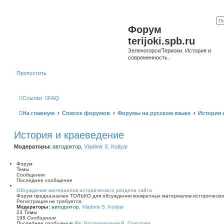
Форум
terijoki.spb.ru
Зеленогорск/Териоки. История и
современность.
Пропустить
Ссылки
FAQ
На главную
Список форумов
Форумы на русском языке
История 
История и краеведение
Модераторы:
автодоктор
,
Vladimir S. Kotlyar
Форум
Темы
Сообщения
Последнее сообщение
Обсуждение материалов исторического раздела сайта
Форум предназначен ТОЛЬКО для обсуждения конкретных материалов историческог
Регистрация не требуется.
Модераторы:
автодоктор
,
Vladimir S. Kotlyar
23
Темы
198
Сообщения
Последнее сообщение
Re: Воспоминания В. Соколова …