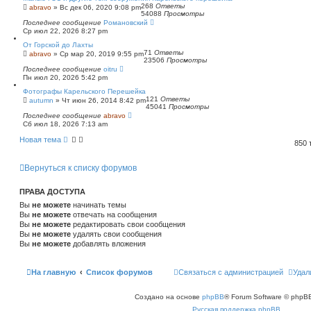
268
Ответы
abravo
»
Вс дек 06, 2020 9:08 pm
54088
Просмотры
Последнее сообщение
Романовский
Ср июл 22, 2026 8:27 pm
От Горской до Лахты
71
Ответы
abravo
»
Ср мар 20, 2019 9:55 pm
23506
Просмотры
Последнее сообщение
oitru
Пн июл 20, 2026 5:42 pm
Фотографы Карельского Перешейка
121
Ответы
autumn
»
Чт июн 26, 2014 8:42 pm
45041
Просмотры
Последнее сообщение
abravo
Сб июл 18, 2026 7:13 am
Новая тема
850
Вернуться к списку форумов
ПРАВА ДОСТУПА
Вы
не можете
начинать темы
Вы
не можете
отвечать на сообщения
Вы
не можете
редактировать свои сообщения
Вы
не можете
удалять свои сообщения
Вы
не можете
добавлять вложения
На главную
Список форумов
Связаться с администрацией
Удал
Создано на основе
phpBB
® Forum Software © phpBB
Русская поддержка phpBB