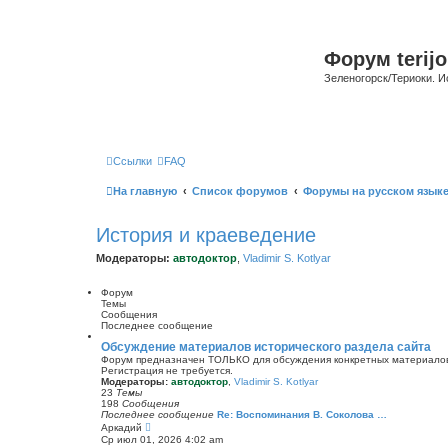
Форум terijo
Зеленогорск/Териоки. И
Ссылки
FAQ
На главную
Список форумов
Форумы на русском язык
История и краеведение
Модераторы:
автодоктор
,
Vladimir S. Kotlyar
Форум
Темы
Сообщения
Последнее сообщение
Обсуждение материалов исторического раздела сайта
Форум предназначен ТОЛЬКО для обсуждения конкретных материалов 
Регистрация не требуется.
Модераторы:
автодоктор
,
Vladimir S. Kotlyar
23
Темы
198
Сообщения
Последнее сообщение
Re: Воспоминания В. Соколова …
П
Аркадий
е
Ср июл 01, 2026 4:02 am
р