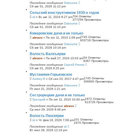
Последнее сообщение
Osbourne
Сб авг 01, 2026 11:12 pm
Сельский конструктивизм 1930-х годов
704
Ответы
isl
»
Вс авг 11, 2024 8:27 pm
377259
Просмотры
Последнее сообщение
Osbourne
Сб авг 01, 2026 11:10 pm
Комаровские дачи и не только
2745
Ответы
abravo
»
Пн окт 11, 2010 1:09 pm
933718
Просмотры
Последнее сообщение
Osbourne
Сб авг 01, 2026 10:16 pm
Волость Валкъярви
54
Ответы
abravo
»
Пн май 27, 2024 10:03 am
8367
Просмотры
Последнее сообщение
Сергей Ренни
Сб авг 01, 2026 8:25 pm
Мустамяки-Горьковское
1745
Ответы
Andrey R
»
Сб сен 23, 2017 4:47 pm
306800
Просмотры
Последнее сообщение
Osbourne
Пт июл 31, 2026 1:21 am
Сестрорецкие дачи и не только
1972
Ответы
Григорий
»
Пн окт 11, 2010 10:40 am
613726
Просмотры
Последнее сообщение
abravo
Ср июл 29, 2026 8:48 pm
Волость Пюхяярви
101
Ответы
isl
»
Чт фев 19, 2026 7:08 pm
2470
Просмотры
Последнее сообщение
isl
Вт июл 28, 2026 12:19 pm