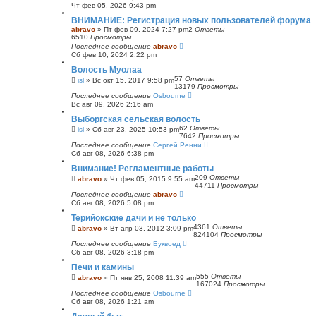
Чт фев 05, 2026 9:43 pm
ВНИМАНИЕ: Регистрация новых пользователей форума
abravo
»
Пт фев 09, 2024 7:27 pm
2
Ответы
6510
Просмотры
Последнее сообщение
abravo
Сб фев 10, 2024 2:22 pm
Волость Муолаа
57
Ответы
isl
»
Вс окт 15, 2017 9:58 pm
13179
Просмотры
Последнее сообщение
Osbourne
Вс авг 09, 2026 2:16 am
Выборгская сельская волость
62
Ответы
isl
»
Сб авг 23, 2025 10:53 pm
7642
Просмотры
Последнее сообщение
Сергей Ренни
Сб авг 08, 2026 6:38 pm
Внимание! Регламентные работы
209
Ответы
abravo
»
Чт фев 05, 2015 9:55 am
44711
Просмотры
Последнее сообщение
abravo
Сб авг 08, 2026 5:08 pm
Терийокские дачи и не только
4361
Ответы
abravo
»
Вт апр 03, 2012 3:09 pm
824104
Просмотры
Последнее сообщение
Буквоед
Сб авг 08, 2026 3:18 pm
Печи и камины
555
Ответы
abravo
»
Пт янв 25, 2008 11:39 am
167024
Просмотры
Последнее сообщение
Osbourne
Сб авг 08, 2026 1:21 am