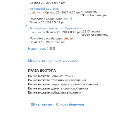
Ср июл 22, 2026 8:27 pm
От Горской до Лахты
71
Ответы
abravo
»
Ср мар 20, 2019 9:55 pm
23506
Просмотры
Последнее сообщение
oitru
Пн июл 20, 2026 5:42 pm
Фотографы Карельского Перешейка
121
Ответы
autumn
»
Чт июн 26, 2014 8:42 pm
45039
Просмотры
Последнее сообщение
abravo
Сб июл 18, 2026 7:13 am
Новая тема
Вернуться к списку форумов
ПРАВА ДОСТУПА
Вы
не можете
начинать темы
Вы
не можете
отвечать на сообщения
Вы
не можете
редактировать свои сообщения
Вы
не можете
удалять свои сообщения
Вы
не можете
добавлять вложения
На главную
Список форумов