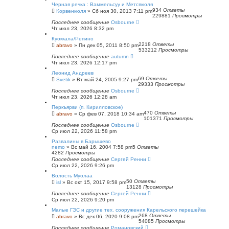
Черная речка : Ваммельсуу и Метсякюля
934
Ответы
Корвенкюля
»
Сб ноя 30, 2013 7:11 pm
229881
Просмотры
Последнее сообщение
Osbourne
Чт июл 23, 2026 8:32 pm
Куоккала/Репино
2218
Ответы
abravo
»
Пн дек 05, 2011 8:50 pm
533212
Просмотры
Последнее сообщение
autumn
Чт июл 23, 2026 12:17 pm
Леонид Андреев
69
Ответы
Svetik
»
Вт май 24, 2005 9:27 pm
29333
Просмотры
Последнее сообщение
Osbourne
Чт июл 23, 2026 12:28 am
Перкъярви (п. Кирилловское)
470
Ответы
abravo
»
Ср фев 07, 2018 10:34 am
101371
Просмотры
Последнее сообщение
Osbourne
Ср июл 22, 2026 11:58 pm
Развалины в Барышево
nemo
»
Вс май 16, 2004 7:58 pm
5
Ответы
4282
Просмотры
Последнее сообщение
Сергей Ренни
Ср июл 22, 2026 9:26 pm
Волость Муолаа
50
Ответы
isl
»
Вс окт 15, 2017 9:58 pm
13128
Просмотры
Последнее сообщение
Сергей Ренни
Ср июл 22, 2026 9:20 pm
Малые ГЭС и другие тех. сооружения Карельского перешейка
268
Ответы
abravo
»
Вс дек 06, 2020 9:08 pm
54085
Просмотры
Последнее сообщение
Романовский