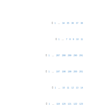
1
…
34
35
36
37
38
1
…
7
8
9
10
11
1
…
287
288
289
290
291
1
…
197
198
199
200
201
1
…
10
11
12
13
14
1
…
119
120
121
122
123