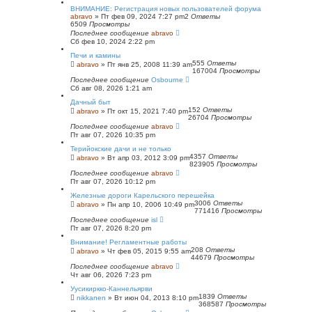
ВНИМАНИЕ: Регистрация новых пользователей форума
abravo
»
Пт фев 09, 2024 7:27 pm
2
Ответы
6509
Просмотры
Последнее сообщение
abravo
Сб фев 10, 2024 2:22 pm
Печи и камины
555
Ответы
abravo
»
Пт янв 25, 2008 11:39 am
167004
Просмотры
Последнее сообщение
Osbourne
Сб авг 08, 2026 1:21 am
Дачный быт
152
Ответы
abravo
»
Пт окт 15, 2021 7:40 pm
26704
Просмотры
Последнее сообщение
abravo
Пт авг 07, 2026 10:35 pm
Терийокские дачи и не только
4357
Ответы
abravo
»
Вт апр 03, 2012 3:09 pm
823905
Просмотры
Последнее сообщение
abravo
Пт авг 07, 2026 10:12 pm
Железные дороги Карельского перешейка
3006
Ответы
abravo
»
Пн апр 10, 2006 10:49 pm
771416
Просмотры
Последнее сообщение
isl
Пт авг 07, 2026 8:20 pm
Внимание! Регламентные работы
208
Ответы
abravo
»
Чт фев 05, 2015 9:55 am
44679
Просмотры
Последнее сообщение
abravo
Чт авг 06, 2026 7:23 pm
Уусикиркко-Каннельярви
1839
Ответы
nikkanen
»
Вт июн 04, 2013 8:10 pm
368587
Просмотры