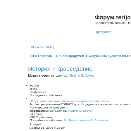
Форум terijo
Зеленогорск/Териоки. И
Пропустить
Ссылки
FAQ
На главную
Список форумов
Форумы на русском язык
История и краеведение
Модераторы:
автодоктор
,
Vladimir S. Kotlyar
Форум
Темы
Сообщения
Последнее сообщение
Обсуждение материалов исторического раздела сайта
Форум предназначен ТОЛЬКО для обсуждения конкретных материалов 
Регистрация не требуется.
Модераторы:
автодоктор
,
Vladimir S. Kotlyar
23
Темы
198
Сообщения
Последнее сообщение
Re: Воспоминания В. Соколова …
П
Аркадий
е
Ср июл 01, 2026 4:02 am
р