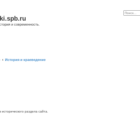
ki.spb.ru
стория и современность.
е
История и краеведение
исторического раздела сайта.