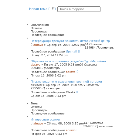
е
й
П
Р
Новая тема
т
о
а
и
и
с
к
п
с
ш
о
к
и
Объявления
с
р
Ответы
л
е
Просмотры
е
н
Последнее сообщение
д
н
н
ы
Петербуржцы требуют защитить исторический центр
е
й
44
Ответы
abravo
»
Ср апр 16, 2008 12:37 pm
м
124684
Просмотры
п
у
Последнее сообщение
о
ИринаК
с
Вс апр 27, 2014 11:24 pm
и
о
о
с
Обращение о сохранении усадьбы Суур-Мерийоки
б
к
abravo
»
Пн окт 17, 2005 9:28 pm
69
Ответы
щ
209388
Просмотры
е
Последнее сообщение
abravo
н
Пн окт 16, 2006 2:02 pm
и
ю
Письмо властям о сохранении военной истории
alexsvar
»
Ср апр 06, 2005 1:18 pm
77
Ответы
225585
Просмотры
Последнее сообщение
Olekkk
Ср авг 16, 2006 9:13 pm
Темы
Ответы
Просмотры
Последнее сообщение
Интересные ссылки
447
Ответы
abravo
»
Сб мар 08, 2008 3:15 pm
334455
Просмотры
Последнее сообщение
abravo
Чт фев 05, 2026 9:43 pm