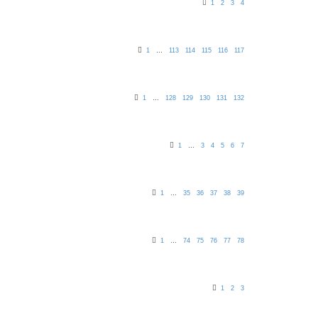
1
2
3
4
1
…
113
114
115
116
117
1
…
128
129
130
131
132
1
…
3
4
5
6
7
1
…
35
36
37
38
39
1
…
74
75
76
77
78
1
2
3