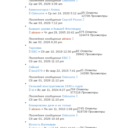
Последнее сообщение
Osbourne
Ср авг 05, 2026 3:39 am
Каменногорск / Antrea
55
Ответы
Osbourne
»
Ср окт 14, 2020 5:12 am
12709
Просмотры
Последнее сообщение
Сергей Ренни
Пн авг 03, 2026 7:12 pm
Бывшие церкви в бывшей Финляндии
575
Ответы
abravo
»
Чт дек 29, 2005 10:42 am
114474
Просмотры
Последнее сообщение
abravo
Вс авг 02, 2026 6:20 pm
Тарховка
82
Ответы
ЕВС
»
Сб авг 10, 2019 12:30 pm
29942
Просмотры
Последнее сообщение
ЕВС
Сб авг 01, 2026 11:13 pm
Сяйниё
41
Ответы
liza1979
»
Вс мар 22, 2015 7:41 pm
14288
Просмотры
Последнее сообщение
Osbourne
Сб авг 01, 2026 11:12 pm
Сельский конструктивизм 1930-х годов
704
Ответы
isl
»
Вс авг 11, 2024 8:27 pm
377218
Просмотры
Последнее сообщение
Osbourne
Сб авг 01, 2026 11:10 pm
Комаровские дачи и не только
2745
Ответы
abravo
»
Пн окт 11, 2010 1:09 pm
919739
Просмотры
Последнее сообщение
Osbourne
Сб авг 01, 2026 10:16 pm
Волость Валкъярви
54
Ответы