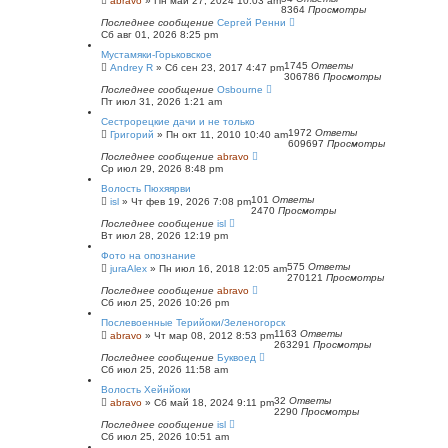
abravo
»
Пн май 27, 2024 10:03 am
8364
Просмотры
Последнее сообщение
Сергей Ренни
Сб авг 01, 2026 8:25 pm
Мустамяки-Горьковское
1745
Ответы
Andrey R
»
Сб сен 23, 2017 4:47 pm
306786
Просмотры
Последнее сообщение
Osbourne
Пт июл 31, 2026 1:21 am
Сестрорецкие дачи и не только
1972
Ответы
Григорий
»
Пн окт 11, 2010 10:40 am
609697
Просмотры
Последнее сообщение
abravo
Ср июл 29, 2026 8:48 pm
Волость Пюхяярви
101
Ответы
isl
»
Чт фев 19, 2026 7:08 pm
2470
Просмотры
Последнее сообщение
isl
Вт июл 28, 2026 12:19 pm
Фото на опознание
575
Ответы
juraAlex
»
Пн июл 16, 2018 12:05 am
270121
Просмотры
Последнее сообщение
abravo
Сб июл 25, 2026 10:26 pm
Послевоенные Терийоки/Зеленогорск
1163
Ответы
abravo
»
Чт мар 08, 2012 8:53 pm
263291
Просмотры
Последнее сообщение
Буквоед
Сб июл 25, 2026 11:58 am
Волость Хейнйоки
32
Ответы
abravo
»
Сб май 18, 2024 9:11 pm
2290
Просмотры
Последнее сообщение
isl
Сб июл 25, 2026 10:51 am