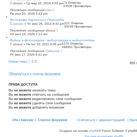
71
Ответы
abravo
»
Ср мар 20, 2019 9:55 pm
23506
Просмотры
Последнее сообщение
oitru
Пн июл 20, 2026 5:42 pm
Фотографы Карельского Перешейка
121
Ответы
autumn
»
Чт июн 26, 2014 8:42 pm
45039
Просмотры
Последнее сообщение
abravo
Сб июл 18, 2026 7:13 am
Выборг в фотографиях - выборговедам и выборголюбам
1270
Ответы
abravo
»
Пн окт 03, 2011 9:06 pm
348991
Просмотры
Последнее сообщение
Osbourne
Пт июл 17, 2026 9:41 pm
Новая тема
850
Вернуться к списку форумов
ПРАВА ДОСТУПА
Вы
не можете
начинать темы
Вы
не можете
отвечать на сообщения
Вы
не можете
редактировать свои сообщения
Вы
не можете
удалять свои сообщения
Вы
не можете
добавлять вложения
На главную
Список форумов
Связаться с администрацией
Удал
Создано на основе
phpBB
® Forum Software © phpBB
Русская поддержка phpBB