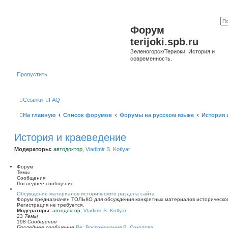
Форум
terijoki.spb.ru
Зеленогорск/Териоки. История и
современность.
Пропустить
Ссылки
FAQ
На главную
Список форумов
Форумы на русском языке
История 
История и краеведение
Модераторы:
автодоктор
,
Vladimir S. Kotlyar
Форум
Темы
Сообщения
Последнее сообщение
Обсуждение материалов исторического раздела сайта
Форум предназначен ТОЛЬКО для обсуждения конкретных материалов историческог
Регистрация не требуется.
Модераторы:
автодоктор
,
Vladimir S. Kotlyar
23
Темы
198
Сообщения
Последнее сообщение
Re: Воспоминания В. Соколова …