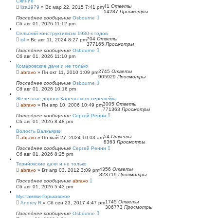
Сяйниё
41
Ответы
liza1979
»
Вс мар 22, 2015 7:41 pm
14287
Просмотры
Последнее сообщение
Osbourne
Сб авг 01, 2026 11:12 pm
Сельский конструктивизм 1930-х годов
704
Ответы
isl
»
Вс авг 11, 2024 8:27 pm
377165
Просмотры
Последнее сообщение
Osbourne
Сб авг 01, 2026 11:10 pm
Комаровские дачи и не только
2745
Ответы
abravo
»
Пн окт 11, 2010 1:09 pm
905929
Просмотры
Последнее сообщение
Osbourne
Сб авг 01, 2026 10:16 pm
Железные дороги Карельского перешейка
3005
Ответы
abravo
»
Пн апр 10, 2006 10:49 pm
771363
Просмотры
Последнее сообщение
Сергей Ренни
Сб авг 01, 2026 8:48 pm
Волость Валкъярви
54
Ответы
abravo
»
Пн май 27, 2024 10:03 am
8363
Просмотры
Последнее сообщение
Сергей Ренни
Сб авг 01, 2026 8:25 pm
Терийокские дачи и не только
4356
Ответы
abravo
»
Вт апр 03, 2012 3:09 pm
823719
Просмотры
Последнее сообщение
abravo
Сб авг 01, 2026 5:43 pm
Мустамяки-Горьковское
1745
Ответы
Andrey R
»
Сб сен 23, 2017 4:47 pm
306773
Просмотры
Последнее сообщение
Osbourne