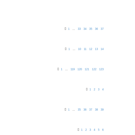
1
…
33
34
35
36
37
1
…
10
11
12
13
14
1
…
119
120
121
122
123
1
2
3
4
1
…
35
36
37
38
39
1
2
3
4
5
6