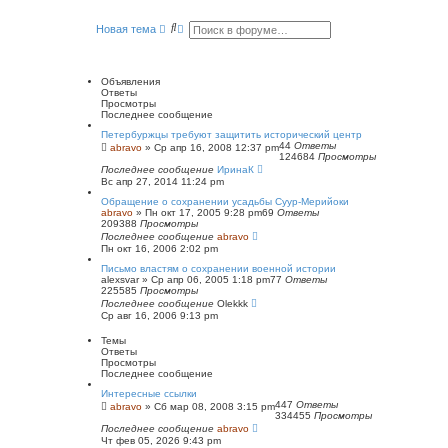
е
й
П
Р
Новая тема
т
о
а
и
и
с
к
п
с
ш
о
к
и
Объявления
с
р
Ответы
л
е
Просмотры
е
н
Последнее сообщение
д
н
н
ы
Петербуржцы требуют защитить исторический центр
е
й
44
Ответы
abravo
»
Ср апр 16, 2008 12:37 pm
м
124684
Просмотры
п
у
Последнее сообщение
о
ИринаК
с
Вс апр 27, 2014 11:24 pm
и
о
о
с
Обращение о сохранении усадьбы Суур-Мерийоки
б
к
abravo
»
Пн окт 17, 2005 9:28 pm
69
Ответы
щ
209388
Просмотры
е
Последнее сообщение
abravo
н
Пн окт 16, 2006 2:02 pm
и
ю
Письмо властям о сохранении военной истории
alexsvar
»
Ср апр 06, 2005 1:18 pm
77
Ответы
225585
Просмотры
Последнее сообщение
Olekkk
Ср авг 16, 2006 9:13 pm
Темы
Ответы
Просмотры
Последнее сообщение
Интересные ссылки
447
Ответы
abravo
»
Сб мар 08, 2008 3:15 pm
334455
Просмотры
Последнее сообщение
abravo
Чт фев 05, 2026 9:43 pm