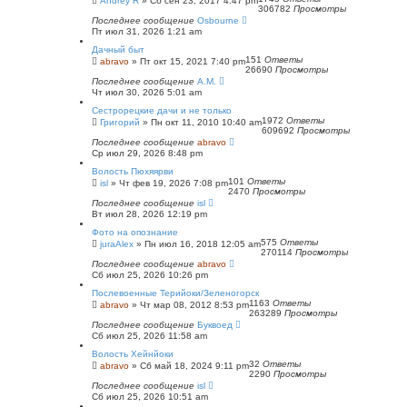
Andrey R
»
Сб сен 23, 2017 4:47 pm
306782
Просмотры
Последнее сообщение
Osbourne
Пт июл 31, 2026 1:21 am
Дачный быт
151
Ответы
abravo
»
Пт окт 15, 2021 7:40 pm
26690
Просмотры
Последнее сообщение
А.М.
Чт июл 30, 2026 5:01 am
Сестрорецкие дачи и не только
1972
Ответы
Григорий
»
Пн окт 11, 2010 10:40 am
609692
Просмотры
Последнее сообщение
abravo
Ср июл 29, 2026 8:48 pm
Волость Пюхяярви
101
Ответы
isl
»
Чт фев 19, 2026 7:08 pm
2470
Просмотры
Последнее сообщение
isl
Вт июл 28, 2026 12:19 pm
Фото на опознание
575
Ответы
juraAlex
»
Пн июл 16, 2018 12:05 am
270114
Просмотры
Последнее сообщение
abravo
Сб июл 25, 2026 10:26 pm
Послевоенные Терийоки/Зеленогорск
1163
Ответы
abravo
»
Чт мар 08, 2012 8:53 pm
263289
Просмотры
Последнее сообщение
Буквоед
Сб июл 25, 2026 11:58 am
Волость Хейнйоки
32
Ответы
abravo
»
Сб май 18, 2024 9:11 pm
2290
Просмотры
Последнее сообщение
isl
Сб июл 25, 2026 10:51 am