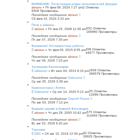
ВНИМАНИЕ: Регистрация новых пользователей форума
abravo
»
Пт фев 09, 2024 7:27 pm
2
Ответы
6509
Просмотры
Последнее сообщение
abravo
Сб фев 10, 2024 2:22 pm
Печи и камины
552
Ответы
abravo
»
Пт янв 25, 2008 11:39 am
166980
Просмотры
Последнее сообщение
abravo
Пт авг 07, 2026 7:30 pm
Внимание! Регламентные работы
208
Ответы
abravo
»
Чт фев 05, 2015 9:55 am
44677
Просмотры
Последнее сообщение
abravo
Чт авг 06, 2026 7:23 pm
Уусикиркко-Каннельярви
1839
Ответы
nikkanen
»
Вт июн 04, 2013 8:10 pm
368578
Просмотры
Последнее сообщение
Osbourne
Ср авг 05, 2026 3:39 am
Каменногорск / Antrea
55
Ответы
Osbourne
»
Ср окт 14, 2020 5:12 am
12699
Просмотры
Последнее сообщение
Сергей Ренни
Пн авг 03, 2026 7:12 pm
Бывшие церкви в бывшей Финляндии
575
Ответы
abravo
»
Чт дек 29, 2005 10:42 am
114464
Просмотры
Последнее сообщение
abravo
Вс авг 02, 2026 6:20 pm
Тарховка
82
Ответы
ЕВС
»
Сб авг 10, 2019 12:30 pm
29935
Просмотры