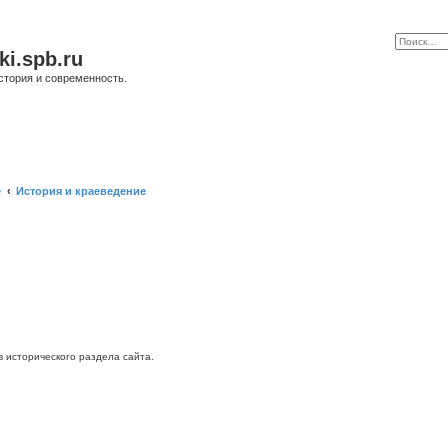
ki.spb.ru
стория и современность.
е
История и краеведение
исторического раздела сайта.