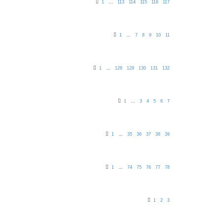
1
…
113
114
115
116
117
1
…
7
8
9
10
11
1
…
128
129
130
131
132
1
…
3
4
5
6
7
1
…
35
36
37
38
39
1
…
74
75
76
77
78
1
2
3