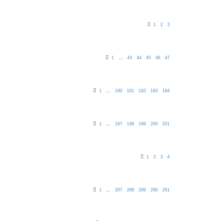
1
2
3
1
…
43
44
45
46
47
1
…
180
181
182
183
184
1
…
197
198
199
200
201
1
2
3
4
1
…
287
288
289
290
291