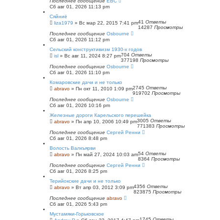
Последнее сообщение
ЕВС
Сб авг 01, 2026 11:13 pm
Сяйниё
41
Ответы
liza1979
»
Вс мар 22, 2015 7:41 pm
14287
Просмотры
Последнее сообщение
Osbourne
Сб авг 01, 2026 11:12 pm
Сельский конструктивизм 1930-х годов
704
Ответы
isl
»
Вс авг 11, 2024 8:27 pm
377198
Просмотры
Последнее сообщение
Osbourne
Сб авг 01, 2026 11:10 pm
Комаровские дачи и не только
2745
Ответы
abravo
»
Пн окт 11, 2010 1:09 pm
919702
Просмотры
Последнее сообщение
Osbourne
Сб авг 01, 2026 10:16 pm
Железные дороги Карельского перешейка
3005
Ответы
abravo
»
Пн апр 10, 2006 10:49 pm
771383
Просмотры
Последнее сообщение
Сергей Ренни
Сб авг 01, 2026 8:48 pm
Волость Валкъярви
54
Ответы
abravo
»
Пн май 27, 2024 10:03 am
8364
Просмотры
Последнее сообщение
Сергей Ренни
Сб авг 01, 2026 8:25 pm
Терийокские дачи и не только
4356
Ответы
abravo
»
Вт апр 03, 2012 3:09 pm
823875
Просмотры
Последнее сообщение
abravo
Сб авг 01, 2026 5:43 pm
Мустамяки-Горьковское
1745
Ответы