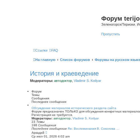
Форум terijo
Зеленогорск/Териоки. И
Пропустить
Ссылки
FAQ
На главную
Список форумов
Форумы на русском язык
История и краеведение
Модераторы:
автодоктор
,
Vladimir S. Kotlyar
Форум
Темы
Сообщения
Последнее сообщение
Обсуждение материалов исторического раздела сайта
Форум предназначен ТОЛЬКО для обсуждения конкретных материалов 
Регистрация не требуется.
Модераторы:
автодоктор
,
Vladimir S. Kotlyar
23
Темы
198
Сообщения
Последнее сообщение
Re: Воспоминания В. Соколова …
П
Аркадий
е
Ср июл 01, 2026 4:02 am
р