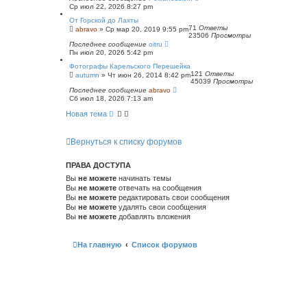
Ср июл 22, 2026 8:27 pm
От Горской до Лахты
71
Ответы
abravo
»
Ср мар 20, 2019 9:55 pm
23506
Просмотры
Последнее сообщение
oitru
Пн июл 20, 2026 5:42 pm
Фотографы Карельского Перешейка
121
Ответы
autumn
»
Чт июн 26, 2014 8:42 pm
45039
Просмотры
Последнее сообщение
abravo
Сб июл 18, 2026 7:13 am
Новая тема
Вернуться к списку форумов
ПРАВА ДОСТУПА
Вы
не можете
начинать темы
Вы
не можете
отвечать на сообщения
Вы
не можете
редактировать свои сообщения
Вы
не можете
удалять свои сообщения
Вы
не можете
добавлять вложения
На главную
Список форумов