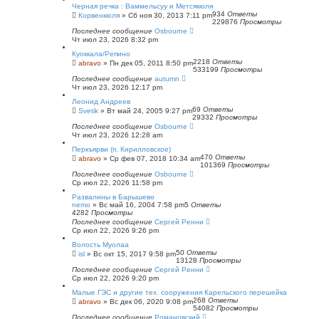
Черная речка : Ваммельсуу и Метсякюля
934
Ответы
Корвенкюля
»
Сб ноя 30, 2013 7:11 pm
229876
Просмотры
Последнее сообщение
Osbourne
Чт июл 23, 2026 8:32 pm
Куоккала/Репино
2218
Ответы
abravo
»
Пн дек 05, 2011 8:50 pm
533199
Просмотры
Последнее сообщение
autumn
Чт июл 23, 2026 12:17 pm
Леонид Андреев
69
Ответы
Svetik
»
Вт май 24, 2005 9:27 pm
29332
Просмотры
Последнее сообщение
Osbourne
Чт июл 23, 2026 12:28 am
Перкъярви (п. Кирилловское)
470
Ответы
abravo
»
Ср фев 07, 2018 10:34 am
101369
Просмотры
Последнее сообщение
Osbourne
Ср июл 22, 2026 11:58 pm
Развалины в Барышево
nemo
»
Вс май 16, 2004 7:58 pm
5
Ответы
4282
Просмотры
Последнее сообщение
Сергей Ренни
Ср июл 22, 2026 9:26 pm
Волость Муолаа
50
Ответы
isl
»
Вс окт 15, 2017 9:58 pm
13128
Просмотры
Последнее сообщение
Сергей Ренни
Ср июл 22, 2026 9:20 pm
Малые ГЭС и другие тех. сооружения Карельского перешейка
268
Ответы
abravo
»
Вс дек 06, 2020 9:08 pm
54082
Просмотры
Последнее сообщение
Романовский