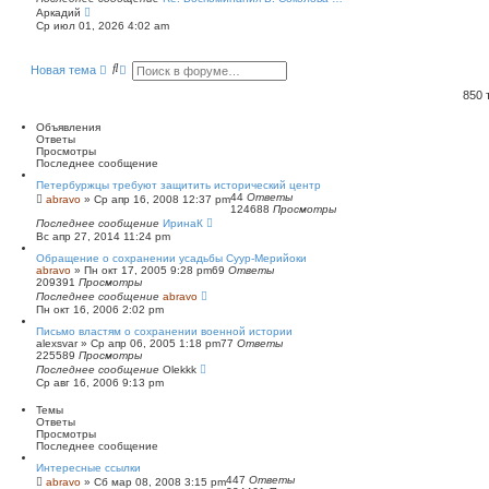
П
Аркадий
е
Ср июл 01, 2026 4:02 am
р
е
й
П
Р
Новая тема
т
о
а
и
и
с
к
850
п
с
ш
о
к
и
Объявления
с
р
Ответы
л
е
Просмотры
е
н
Последнее сообщение
д
н
н
ы
Петербуржцы требуют защитить исторический центр
е
й
44
Ответы
abravo
»
Ср апр 16, 2008 12:37 pm
м
124688
Просмотры
п
у
Последнее сообщение
о
ИринаК
с
Вс апр 27, 2014 11:24 pm
и
о
о
с
Обращение о сохранении усадьбы Суур-Мерийоки
б
к
abravo
»
Пн окт 17, 2005 9:28 pm
69
Ответы
щ
209391
Просмотры
е
Последнее сообщение
abravo
н
Пн окт 16, 2006 2:02 pm
и
ю
Письмо властям о сохранении военной истории
alexsvar
»
Ср апр 06, 2005 1:18 pm
77
Ответы
225589
Просмотры
Последнее сообщение
Olekkk
Ср авг 16, 2006 9:13 pm
Темы
Ответы
Просмотры
Последнее сообщение
Интересные ссылки
447
Ответы
abravo
»
Сб мар 08, 2008 3:15 pm