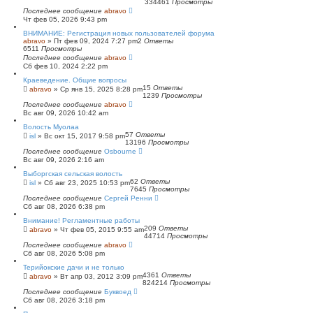
334461
Просмотры
Последнее сообщение
abravo
Чт фев 05, 2026 9:43 pm
ВНИМАНИЕ: Регистрация новых пользователей форума
abravo
»
Пт фев 09, 2024 7:27 pm
2
Ответы
6511
Просмотры
Последнее сообщение
abravo
Сб фев 10, 2024 2:22 pm
Краеведение. Общие вопросы
15
Ответы
abravo
»
Ср янв 15, 2025 8:28 pm
1239
Просмотры
Последнее сообщение
abravo
Вс авг 09, 2026 10:42 am
Волость Муолаа
57
Ответы
isl
»
Вс окт 15, 2017 9:58 pm
13196
Просмотры
Последнее сообщение
Osbourne
Вс авг 09, 2026 2:16 am
Выборгская сельская волость
62
Ответы
isl
»
Сб авг 23, 2025 10:53 pm
7645
Просмотры
Последнее сообщение
Сергей Ренни
Сб авг 08, 2026 6:38 pm
Внимание! Регламентные работы
209
Ответы
abravo
»
Чт фев 05, 2015 9:55 am
44714
Просмотры
Последнее сообщение
abravo
Сб авг 08, 2026 5:08 pm
Терийокские дачи и не только
4361
Ответы
abravo
»
Вт апр 03, 2012 3:09 pm
824214
Просмотры
Последнее сообщение
Буквоед
Сб авг 08, 2026 3:18 pm