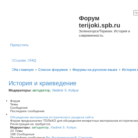
Форум
terijoki.spb.ru
Зеленогорск/Териоки. История и
современность.
Пропустить
Ссылки
FAQ
На главную
Список форумов
Форумы на русском языке
История 
История и краеведение
Модераторы:
автодоктор
,
Vladimir S. Kotlyar
Форум
Темы
Сообщения
Последнее сообщение
Обсуждение материалов исторического раздела сайта
Форум предназначен ТОЛЬКО для обсуждения конкретных материалов историческог
Регистрация не требуется.
Модераторы:
автодоктор
,
Vladimir S. Kotlyar
23
Темы
198
Сообщения
Последнее сообщение
Re: Воспоминания В. Соколова …