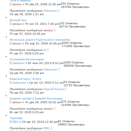
Печи и камины
555
Ответы
abravo
»
Пт янв 25, 2008 11:39 am
167030
Просмотры
Последнее сообщение
Osbourne
Сб авг 08, 2026 1:21 am
Дачный быт
152
Ответы
abravo
»
Пт окт 15, 2021 7:40 pm
26714
Просмотры
Последнее сообщение
abravo
Пт авг 07, 2026 10:35 pm
Железные дороги Карельского перешейка
3006
Ответы
abravo
»
Пн апр 10, 2006 10:49 pm
771469
Просмотры
Последнее сообщение
isl
Пт авг 07, 2026 8:20 pm
Уусикиркко-Каннельярви
1839
Ответы
nikkanen
»
Вт июн 04, 2013 8:10 pm
368609
Просмотры
Последнее сообщение
Osbourne
Ср авг 05, 2026 3:39 am
Каменногорск / Antrea
55
Ответы
Osbourne
»
Ср окт 14, 2020 5:12 am
12733
Просмотры
Последнее сообщение
Сергей Ренни
Пн авг 03, 2026 7:12 pm
Бывшие церкви в бывшей Финляндии
575
Ответы
abravo
»
Чт дек 29, 2005 10:42 am
114499
Просмотры
Последнее сообщение
abravo
Вс авг 02, 2026 6:20 pm
Тарховка
82
Ответы
ЕВС
»
Сб авг 10, 2019 12:30 pm
29963
Просмотры
Последнее сообщение
ЕВС