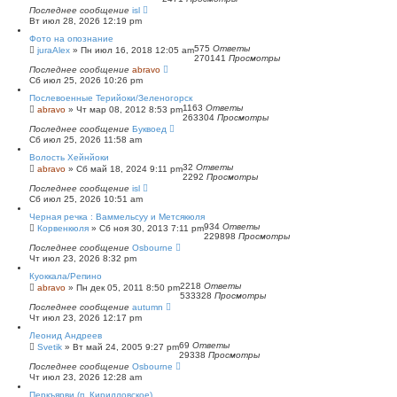
Последнее сообщение
isl
Вт июл 28, 2026 12:19 pm
Фото на опознание
575
Ответы
juraAlex
»
Пн июл 16, 2018 12:05 am
270141
Просмотры
Последнее сообщение
abravo
Сб июл 25, 2026 10:26 pm
Послевоенные Терийоки/Зеленогорск
1163
Ответы
abravo
»
Чт мар 08, 2012 8:53 pm
263304
Просмотры
Последнее сообщение
Буквоед
Сб июл 25, 2026 11:58 am
Волость Хейнйоки
32
Ответы
abravo
»
Сб май 18, 2024 9:11 pm
2292
Просмотры
Последнее сообщение
isl
Сб июл 25, 2026 10:51 am
Черная речка : Ваммельсуу и Метсякюля
934
Ответы
Корвенкюля
»
Сб ноя 30, 2013 7:11 pm
229898
Просмотры
Последнее сообщение
Osbourne
Чт июл 23, 2026 8:32 pm
Куоккала/Репино
2218
Ответы
abravo
»
Пн дек 05, 2011 8:50 pm
533328
Просмотры
Последнее сообщение
autumn
Чт июл 23, 2026 12:17 pm
Леонид Андреев
69
Ответы
Svetik
»
Вт май 24, 2005 9:27 pm
29338
Просмотры
Последнее сообщение
Osbourne
Чт июл 23, 2026 12:28 am
Перкъярви (п. Кирилловское)