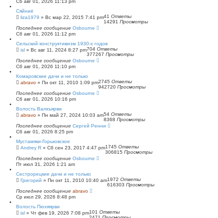
Сб авг 01, 2026 11:13 pm
Сяйниё
41
Ответы
liza1979
»
Вс мар 22, 2015 7:41 pm
14291
Просмотры
Последнее сообщение
Osbourne
Сб авг 01, 2026 11:12 pm
Сельский конструктивизм 1930-х годов
704
Ответы
isl
»
Вс авг 11, 2024 8:27 pm
377267
Просмотры
Последнее сообщение
Osbourne
Сб авг 01, 2026 11:10 pm
Комаровские дачи и не только
2745
Ответы
abravo
»
Пн окт 11, 2010 1:09 pm
942720
Просмотры
Последнее сообщение
Osbourne
Сб авг 01, 2026 10:16 pm
Волость Валкъярви
54
Ответы
abravo
»
Пн май 27, 2024 10:03 am
8368
Просмотры
Последнее сообщение
Сергей Ренни
Сб авг 01, 2026 8:25 pm
Мустамяки-Горьковское
1745
Ответы
Andrey R
»
Сб сен 23, 2017 4:47 pm
306815
Просмотры
Последнее сообщение
Osbourne
Пт июл 31, 2026 1:21 am
Сестрорецкие дачи и не только
1972
Ответы
Григорий
»
Пн окт 11, 2010 10:40 am
616303
Просмотры
Последнее сообщение
abravo
Ср июл 29, 2026 8:48 pm
Волость Пюхяярви
101
Ответы
isl
»
Чт фев 19, 2026 7:08 pm
2471
Просмотры