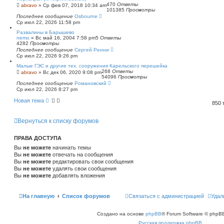
470
Ответы
abravo
»
Ср фев 07, 2018 10:34 am
101385
Просмотры
Последнее сообщение
Osbourne
Ср июл 22, 2026 11:58 pm
Развалины в Барышево
nemo
»
Вс май 16, 2004 7:58 pm
5
Ответы
4282
Просмотры
Последнее сообщение
Сергей Ренни
Ср июл 22, 2026 9:26 pm
Малые ГЭС и другие тех. сооружения Карельского перешейка
268
Ответы
abravo
»
Вс дек 06, 2020 9:08 pm
54096
Просмотры
Последнее сообщение
Романовский
Ср июл 22, 2026 8:27 pm
Новая тема
850
Вернуться к списку форумов
ПРАВА ДОСТУПА
Вы
не можете
начинать темы
Вы
не можете
отвечать на сообщения
Вы
не можете
редактировать свои сообщения
Вы
не можете
удалять свои сообщения
Вы
не можете
добавлять вложения
На главную
Список форумов
Связаться с администрацией
Удал
Создано на основе
phpBB
® Forum Software © phpBB
Русская поддержка phpBB