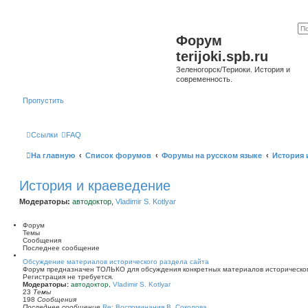
Форум
terijoki.spb.ru
Зеленогорск/Териоки. История и
современность.
Пропустить
Ссылки
FAQ
На главную
Список форумов
Форумы на русском языке
История 
История и краеведение
Модераторы:
автодоктор
,
Vladimir S. Kotlyar
Форум
Темы
Сообщения
Последнее сообщение
Обсуждение материалов исторического раздела сайта
Форум предназначен ТОЛЬКО для обсуждения конкретных материалов историческог
Регистрация не требуется.
Модераторы:
автодоктор
,
Vladimir S. Kotlyar
23
Темы
198
Сообщения
Последнее сообщение
Re: Воспоминания В. Соколова …