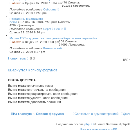
470
Ответы
abravo
»
Ср фев 07, 2018 10:34 am
101383
Просмотры
Последнее сообщение
Osbourne
Ср июл 22, 2026 11:58 pm
Развалины в Барышево
nemo
»
Вс май 16, 2004 7:58 pm
5
Ответы
4282
Просмотры
Последнее сообщение
Сергей Ренни
Ср июл 22, 2026 9:26 pm
Малые ГЭС и другие тех. сооружения Карельского перешейка
268
Ответы
abravo
»
Вс дек 06, 2020 9:08 pm
54096
Просмотры
Последнее сообщение
Романовский
Ср июл 22, 2026 8:27 pm
Новая тема
850
Вернуться к списку форумов
ПРАВА ДОСТУПА
Вы
не можете
начинать темы
Вы
не можете
отвечать на сообщения
Вы
не можете
редактировать свои сообщения
Вы
не можете
удалять свои сообщения
Вы
не можете
добавлять вложения
На главную
Список форумов
Связаться с администрацией
Удал
Создано на основе
phpBB
® Forum Software © phpBB
Русская поддержка phpBB