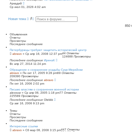
П
Аркадий
е
Ср июл 01, 2026 4:02 am
р
е
й
П
Р
Новая тема
т
о
а
и
и
с
к
850
п
с
ш
о
к
и
Объявления
с
р
Ответы
л
е
Просмотры
е
н
Последнее сообщение
д
н
н
ы
Петербуржцы требуют защитить исторический центр
е
й
44
Ответы
abravo
»
Ср апр 16, 2008 12:37 pm
м
124688
Просмотры
п
у
Последнее сообщение
о
ИринаК
с
Вс апр 27, 2014 11:24 pm
и
о
о
с
Обращение о сохранении усадьбы Суур-Мерийоки
б
к
abravo
»
Пн окт 17, 2005 9:28 pm
69
Ответы
щ
209390
Просмотры
е
Последнее сообщение
abravo
н
Пн окт 16, 2006 2:02 pm
и
ю
Письмо властям о сохранении военной истории
alexsvar
»
Ср апр 06, 2005 1:18 pm
77
Ответы
225589
Просмотры
Последнее сообщение
Olekkk
Ср авг 16, 2006 9:13 pm
Темы
Ответы
Просмотры
Последнее сообщение
Интересные ссылки
447
Ответы
abravo
»
Сб мар 08, 2008 3:15 pm