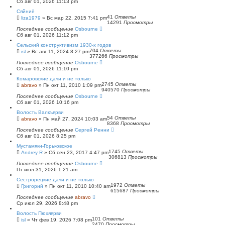
Сб авг 01, 2026 11:13 pm
Сяйниё
41
Ответы
liza1979
»
Вс мар 22, 2015 7:41 pm
14291
Просмотры
Последнее сообщение
Osbourne
Сб авг 01, 2026 11:12 pm
Сельский конструктивизм 1930-х годов
704
Ответы
isl
»
Вс авг 11, 2024 8:27 pm
377266
Просмотры
Последнее сообщение
Osbourne
Сб авг 01, 2026 11:10 pm
Комаровские дачи и не только
2745
Ответы
abravo
»
Пн окт 11, 2010 1:09 pm
940570
Просмотры
Последнее сообщение
Osbourne
Сб авг 01, 2026 10:16 pm
Волость Валкъярви
54
Ответы
abravo
»
Пн май 27, 2024 10:03 am
8368
Просмотры
Последнее сообщение
Сергей Ренни
Сб авг 01, 2026 8:25 pm
Мустамяки-Горьковское
1745
Ответы
Andrey R
»
Сб сен 23, 2017 4:47 pm
306813
Просмотры
Последнее сообщение
Osbourne
Пт июл 31, 2026 1:21 am
Сестрорецкие дачи и не только
1972
Ответы
Григорий
»
Пн окт 11, 2010 10:40 am
615687
Просмотры
Последнее сообщение
abravo
Ср июл 29, 2026 8:48 pm
Волость Пюхяярви
101
Ответы
isl
»
Чт фев 19, 2026 7:08 pm
2470
Просмотры