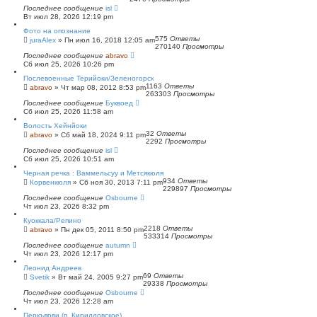
Последнее сообщение
isl
Вт июл 28, 2026 12:19 pm
Фото на опознание
575
Ответы
juraAlex
»
Пн июл 16, 2018 12:05 am
270140
Просмотры
Последнее сообщение
abravo
Сб июл 25, 2026 10:26 pm
Послевоенные Терийоки/Зеленогорск
1163
Ответы
abravo
»
Чт мар 08, 2012 8:53 pm
263303
Просмотры
Последнее сообщение
Буквоед
Сб июл 25, 2026 11:58 am
Волость Хейнйоки
32
Ответы
abravo
»
Сб май 18, 2024 9:11 pm
2292
Просмотры
Последнее сообщение
isl
Сб июл 25, 2026 10:51 am
Черная речка : Ваммельсуу и Метсякюля
934
Ответы
Корвенкюля
»
Сб ноя 30, 2013 7:11 pm
229897
Просмотры
Последнее сообщение
Osbourne
Чт июл 23, 2026 8:32 pm
Куоккала/Репино
2218
Ответы
abravo
»
Пн дек 05, 2011 8:50 pm
533314
Просмотры
Последнее сообщение
autumn
Чт июл 23, 2026 12:17 pm
Леонид Андреев
69
Ответы
Svetik
»
Вт май 24, 2005 9:27 pm
29338
Просмотры
Последнее сообщение
Osbourne
Чт июл 23, 2026 12:28 am
Перкъярви (п. Кирилловское)