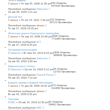
Печи и камины
555
Ответы
abravo
»
Пт янв 25, 2008 11:39 am
167029
Просмотры
Последнее сообщение
Osbourne
Сб авг 08, 2026 1:21 am
Дачный быт
152
Ответы
abravo
»
Пт окт 15, 2021 7:40 pm
26713
Просмотры
Последнее сообщение
abravo
Пт авг 07, 2026 10:35 pm
Железные дороги Карельского перешейка
3006
Ответы
abravo
»
Пн апр 10, 2006 10:49 pm
771465
Просмотры
Последнее сообщение
isl
Пт авг 07, 2026 8:20 pm
Уусикиркко-Каннельярви
1839
Ответы
nikkanen
»
Вт июн 04, 2013 8:10 pm
368608
Просмотры
Последнее сообщение
Osbourne
Ср авг 05, 2026 3:39 am
Каменногорск / Antrea
55
Ответы
Osbourne
»
Ср окт 14, 2020 5:12 am
12733
Просмотры
Последнее сообщение
Сергей Ренни
Пн авг 03, 2026 7:12 pm
Бывшие церкви в бывшей Финляндии
575
Ответы
abravo
»
Чт дек 29, 2005 10:42 am
114498
Просмотры
Последнее сообщение
abravo
Вс авг 02, 2026 6:20 pm
Тарховка
82
Ответы
ЕВС
»
Сб авг 10, 2019 12:30 pm
29962
Просмотры
Последнее сообщение
ЕВС