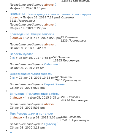
334461
Просмотры
Последнее сообщение
abravo
Чт фев 05, 2026 9:43 pm
ВНИМАНИЕ: Регистрация новых пользователей форума
abravo
»
Пт фев 09, 2024 7:27 pm
2
Ответы
6511
Просмотры
Последнее сообщение
abravo
Сб фев 10, 2024 2:22 pm
Краеведение. Общие вопросы
15
Ответы
abravo
»
Ср янв 15, 2025 8:28 pm
1239
Просмотры
Последнее сообщение
abravo
Вс авг 09, 2026 10:42 am
Волость Муолаа
57
Ответы
isl
»
Вс окт 15, 2017 9:58 pm
13195
Просмотры
Последнее сообщение
Osbourne
Вс авг 09, 2026 2:16 am
Выборгская сельская волость
62
Ответы
isl
»
Сб авг 23, 2025 10:53 pm
7645
Просмотры
Последнее сообщение
Сергей Ренни
Сб авг 08, 2026 6:38 pm
Внимание! Регламентные работы
209
Ответы
abravo
»
Чт фев 05, 2015 9:55 am
44714
Просмотры
Последнее сообщение
abravo
Сб авг 08, 2026 5:08 pm
Терийокские дачи и не только
4361
Ответы
abravo
»
Вт апр 03, 2012 3:09 pm
824185
Просмотры
Последнее сообщение
Буквоед
Сб авг 08, 2026 3:18 pm