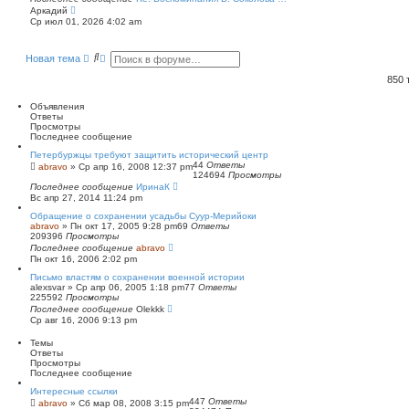
П
Аркадий
е
Ср июл 01, 2026 4:02 am
р
е
й
П
Р
Новая тема
т
о
а
и
и
с
к
850
п
с
ш
о
к
и
Объявления
с
р
Ответы
л
е
Просмотры
е
н
Последнее сообщение
д
н
н
ы
Петербуржцы требуют защитить исторический центр
е
й
44
Ответы
abravo
»
Ср апр 16, 2008 12:37 pm
м
124694
Просмотры
п
у
Последнее сообщение
о
ИринаК
с
Вс апр 27, 2014 11:24 pm
и
о
о
с
Обращение о сохранении усадьбы Суур-Мерийоки
б
к
abravo
»
Пн окт 17, 2005 9:28 pm
69
Ответы
щ
209396
Просмотры
е
Последнее сообщение
abravo
н
Пн окт 16, 2006 2:02 pm
и
ю
Письмо властям о сохранении военной истории
alexsvar
»
Ср апр 06, 2005 1:18 pm
77
Ответы
225592
Просмотры
Последнее сообщение
Olekkk
Ср авг 16, 2006 9:13 pm
Темы
Ответы
Просмотры
Последнее сообщение
Интересные ссылки
447
Ответы
abravo
»
Сб мар 08, 2008 3:15 pm