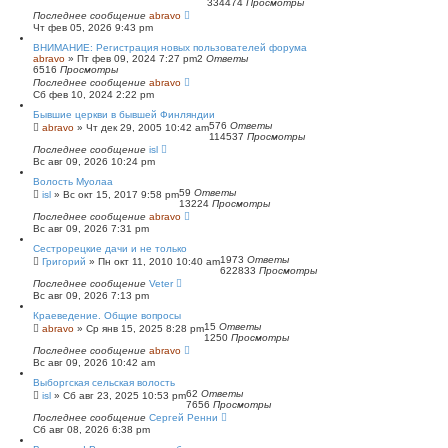
334474
Просмотры
Последнее сообщение
abravo
Чт фев 05, 2026 9:43 pm
ВНИМАНИЕ: Регистрация новых пользователей форума
abravo
»
Пт фев 09, 2024 7:27 pm
2
Ответы
6516
Просмотры
Последнее сообщение
abravo
Сб фев 10, 2024 2:22 pm
Бывшие церкви в бывшей Финляндии
576
Ответы
abravo
»
Чт дек 29, 2005 10:42 am
114537
Просмотры
Последнее сообщение
isl
Вс авг 09, 2026 10:24 pm
Волость Муолаа
59
Ответы
isl
»
Вс окт 15, 2017 9:58 pm
13224
Просмотры
Последнее сообщение
abravo
Вс авг 09, 2026 7:31 pm
Сестрорецкие дачи и не только
1973
Ответы
Григорий
»
Пн окт 11, 2010 10:40 am
622833
Просмотры
Последнее сообщение
Veter
Вс авг 09, 2026 7:13 pm
Краеведение. Общие вопросы
15
Ответы
abravo
»
Ср янв 15, 2025 8:28 pm
1250
Просмотры
Последнее сообщение
abravo
Вс авг 09, 2026 10:42 am
Выборгская сельская волость
62
Ответы
isl
»
Сб авг 23, 2025 10:53 pm
7656
Просмотры
Последнее сообщение
Сергей Ренни
Сб авг 08, 2026 6:38 pm