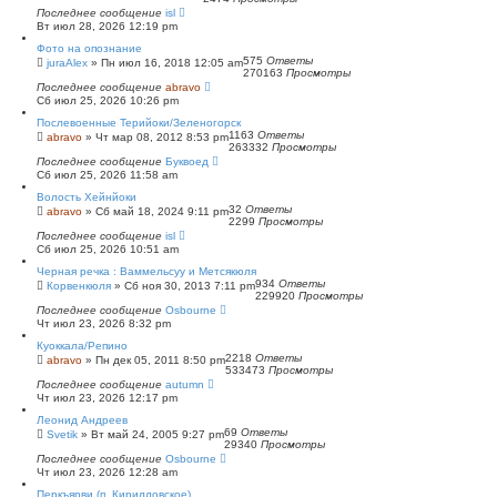
Последнее сообщение
isl
Вт июл 28, 2026 12:19 pm
Фото на опознание
575
Ответы
juraAlex
»
Пн июл 16, 2018 12:05 am
270163
Просмотры
Последнее сообщение
abravo
Сб июл 25, 2026 10:26 pm
Послевоенные Терийоки/Зеленогорск
1163
Ответы
abravo
»
Чт мар 08, 2012 8:53 pm
263332
Просмотры
Последнее сообщение
Буквоед
Сб июл 25, 2026 11:58 am
Волость Хейнйоки
32
Ответы
abravo
»
Сб май 18, 2024 9:11 pm
2299
Просмотры
Последнее сообщение
isl
Сб июл 25, 2026 10:51 am
Черная речка : Ваммельсуу и Метсякюля
934
Ответы
Корвенкюля
»
Сб ноя 30, 2013 7:11 pm
229920
Просмотры
Последнее сообщение
Osbourne
Чт июл 23, 2026 8:32 pm
Куоккала/Репино
2218
Ответы
abravo
»
Пн дек 05, 2011 8:50 pm
533473
Просмотры
Последнее сообщение
autumn
Чт июл 23, 2026 12:17 pm
Леонид Андреев
69
Ответы
Svetik
»
Вт май 24, 2005 9:27 pm
29340
Просмотры
Последнее сообщение
Osbourne
Чт июл 23, 2026 12:28 am
Перкъярви (п. Кирилловское)