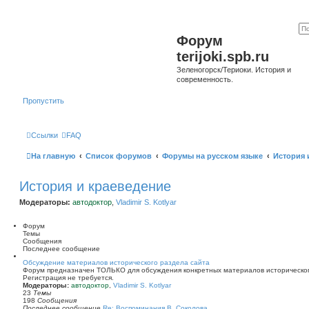
Форум
terijoki.spb.ru
Зеленогорск/Териоки. История и
современность.
Пропустить
Ссылки
FAQ
На главную
Список форумов
Форумы на русском языке
История 
История и краеведение
Модераторы:
автодоктор
,
Vladimir S. Kotlyar
Форум
Темы
Сообщения
Последнее сообщение
Обсуждение материалов исторического раздела сайта
Форум предназначен ТОЛЬКО для обсуждения конкретных материалов историческог
Регистрация не требуется.
Модераторы:
автодоктор
,
Vladimir S. Kotlyar
23
Темы
198
Сообщения
Последнее сообщение
Re: Воспоминания В. Соколова …