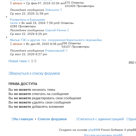
470
Ответы
abravo
»
Ср фев 07, 2018 10:34 am
101400
Просмотры
Последнее сообщение
Osbourne
Ср июл 22, 2026 11:58 pm
Развалины в Барышево
nemo
»
Вс май 16, 2004 7:58 pm
5
Ответы
4286
Просмотры
Последнее сообщение
Сергей Ренни
Ср июл 22, 2026 9:26 pm
Малые ГЭС и другие тех. сооружения Карельского перешейка
268
Ответы
abravo
»
Вс дек 06, 2020 9:08 pm
54107
Просмотры
Последнее сообщение
Романовский
Ср июл 22, 2026 8:27 pm
Новая тема
850
Вернуться к списку форумов
ПРАВА ДОСТУПА
Вы
не можете
начинать темы
Вы
не можете
отвечать на сообщения
Вы
не можете
редактировать свои сообщения
Вы
не можете
удалять свои сообщения
Вы
не можете
добавлять вложения
На главную
Список форумов
Связаться с администрацией
Удал
Создано на основе
phpBB
® Forum Software © phpBB
Русская поддержка phpBB