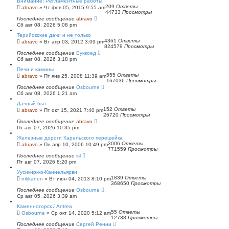
Внимание! Регламентные работы
209
Ответы
abravo
»
Чт фев 05, 2015 9:55 am
44733
Просмотры
Последнее сообщение
abravo
Сб авг 08, 2026 5:08 pm
Терийокские дачи и не только
4361
Ответы
abravo
»
Вт апр 03, 2012 3:09 pm
824579
Просмотры
Последнее сообщение
Буквоед
Сб авг 08, 2026 3:18 pm
Печи и камины
555
Ответы
abravo
»
Пт янв 25, 2008 11:39 am
167036
Просмотры
Последнее сообщение
Osbourne
Сб авг 08, 2026 1:21 am
Дачный быт
152
Ответы
abravo
»
Пт окт 15, 2021 7:40 pm
26720
Просмотры
Последнее сообщение
abravo
Пт авг 07, 2026 10:35 pm
Железные дороги Карельского перешейка
3006
Ответы
abravo
»
Пн апр 10, 2006 10:49 pm
771559
Просмотры
Последнее сообщение
isl
Пт авг 07, 2026 8:20 pm
Уусикиркко-Каннельярви
1839
Ответы
nikkanen
»
Вт июн 04, 2013 8:10 pm
368650
Просмотры
Последнее сообщение
Osbourne
Ср авг 05, 2026 3:39 am
Каменногорск / Antrea
55
Ответы
Osbourne
»
Ср окт 14, 2020 5:12 am
12738
Просмотры
Последнее сообщение
Сергей Ренни