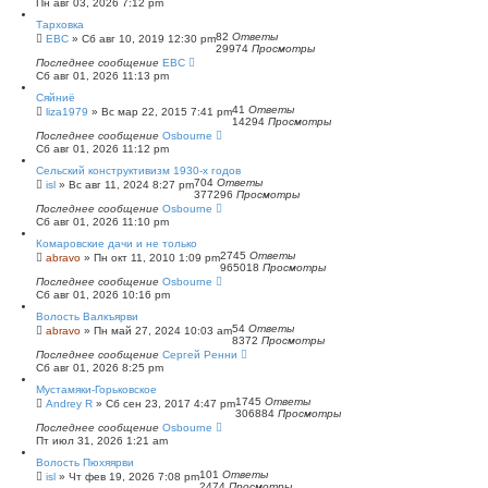
Пн авг 03, 2026 7:12 pm
Тарховка
82
Ответы
ЕВС
»
Сб авг 10, 2019 12:30 pm
29974
Просмотры
Последнее сообщение
ЕВС
Сб авг 01, 2026 11:13 pm
Сяйниё
41
Ответы
liza1979
»
Вс мар 22, 2015 7:41 pm
14294
Просмотры
Последнее сообщение
Osbourne
Сб авг 01, 2026 11:12 pm
Сельский конструктивизм 1930-х годов
704
Ответы
isl
»
Вс авг 11, 2024 8:27 pm
377296
Просмотры
Последнее сообщение
Osbourne
Сб авг 01, 2026 11:10 pm
Комаровские дачи и не только
2745
Ответы
abravo
»
Пн окт 11, 2010 1:09 pm
965018
Просмотры
Последнее сообщение
Osbourne
Сб авг 01, 2026 10:16 pm
Волость Валкъярви
54
Ответы
abravo
»
Пн май 27, 2024 10:03 am
8372
Просмотры
Последнее сообщение
Сергей Ренни
Сб авг 01, 2026 8:25 pm
Мустамяки-Горьковское
1745
Ответы
Andrey R
»
Сб сен 23, 2017 4:47 pm
306884
Просмотры
Последнее сообщение
Osbourne
Пт июл 31, 2026 1:21 am
Волость Пюхяярви
101
Ответы
isl
»
Чт фев 19, 2026 7:08 pm
2474
Просмотры