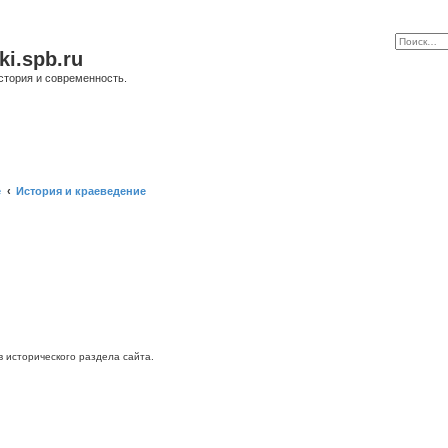
ki.spb.ru
стория и современность.
е
История и краеведение
исторического раздела сайта.