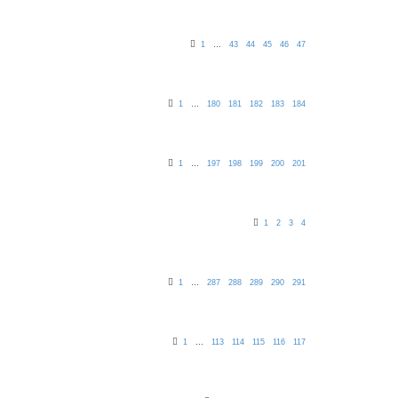
1
…
43
44
45
46
47
1
…
180
181
182
183
184
1
…
197
198
199
200
201
1
2
3
4
1
…
287
288
289
290
291
1
…
113
114
115
116
117