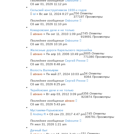
Последнее сообщение
Osbourne
Сб авг 01, 2026 11:12 pm
Сельский конструктивизм 1930-х годов
704
Ответы
isl
»
Вс авг 11, 2024 8:27 pm
377197
Просмотры
Последнее сообщение
Osbourne
Сб авг 01, 2026 11:10 pm
Комаровские дачи и не только
2745
Ответы
abravo
»
Пн окт 11, 2010 1:09 pm
919691
Просмотры
Последнее сообщение
Osbourne
Сб авг 01, 2026 10:16 pm
Железные дороги Карельского перешейка
3005
Ответы
abravo
»
Пн апр 10, 2006 10:49 pm
771380
Просмотры
Последнее сообщение
Сергей Ренни
Сб авг 01, 2026 8:48 pm
Волость Валкъярви
54
Ответы
abravo
»
Пн май 27, 2024 10:03 am
8364
Просмотры
Последнее сообщение
Сергей Ренни
Сб авг 01, 2026 8:25 pm
Терийокские дачи и не только
4356
Ответы
abravo
»
Вт апр 03, 2012 3:09 pm
823874
Просмотры
Последнее сообщение
abravo
Сб авг 01, 2026 5:43 pm
Мустамяки-Горьковское
1745
Ответы
Andrey R
»
Сб сен 23, 2017 4:47 pm
306781
Просмотры
Последнее сообщение
Osbourne
Пт июл 31, 2026 1:21 am
Дачный быт
151
Ответы