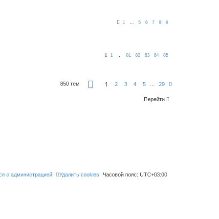
1
…
5
6
7
8
9
1
…
81
82
83
84
85
С
1
850 тем
С
2
3
4
5
…
29
т
л
р
е
а
Перейти
д
н
.
и
ц
а
1
и
з
2
9
ся с администрацией
Удалить cookies
Часовой пояс:
UTC+03:00