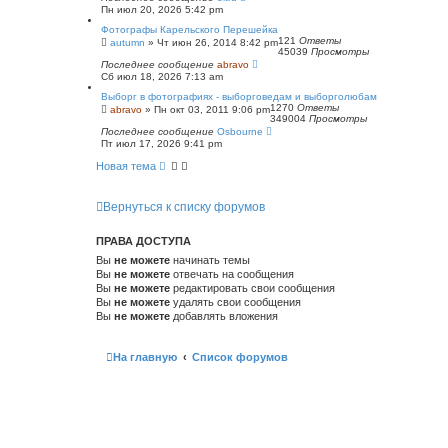
Пн июл 20, 2026 5:42 pm
Фотографы Карельского Перешейка
121
Ответы
autumn
»
Чт июн 26, 2014 8:42 pm
45039
Просмотры
Последнее сообщение
abravo
Сб июл 18, 2026 7:13 am
Выборг в фотографиях - выборговедам и выборголюбам
1270
Ответы
abravo
»
Пн окт 03, 2011 9:06 pm
349004
Просмотры
Последнее сообщение
Osbourne
Пт июл 17, 2026 9:41 pm
Новая тема
Вернуться к списку форумов
ПРАВА ДОСТУПА
Вы
не можете
начинать темы
Вы
не можете
отвечать на сообщения
Вы
не можете
редактировать свои сообщения
Вы
не можете
удалять свои сообщения
Вы
не можете
добавлять вложения
На главную
Список форумов