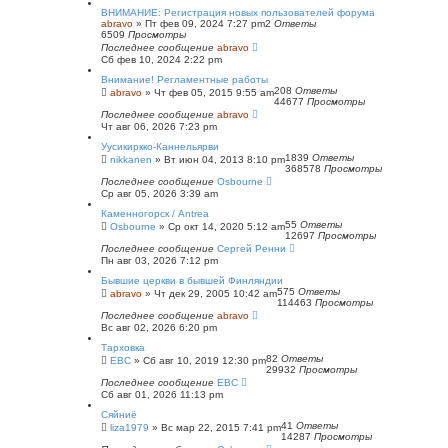
ВНИМАНИЕ: Регистрация новых пользователей форума
abravo
»
Пт фев 09, 2024 7:27 pm
2
Ответы
6509
Просмотры
Последнее сообщение
abravo
Сб фев 10, 2024 2:22 pm
Внимание! Регламентные работы
208
Ответы
abravo
»
Чт фев 05, 2015 9:55 am
44677
Просмотры
Последнее сообщение
abravo
Чт авг 06, 2026 7:23 pm
Уусикиркко-Каннельярви
1839
Ответы
nikkanen
»
Вт июн 04, 2013 8:10 pm
368578
Просмотры
Последнее сообщение
Osbourne
Ср авг 05, 2026 3:39 am
Каменногорск / Antrea
55
Ответы
Osbourne
»
Ср окт 14, 2020 5:12 am
12697
Просмотры
Последнее сообщение
Сергей Ренни
Пн авг 03, 2026 7:12 pm
Бывшие церкви в бывшей Финляндии
575
Ответы
abravo
»
Чт дек 29, 2005 10:42 am
114463
Просмотры
Последнее сообщение
abravo
Вс авг 02, 2026 6:20 pm
Тарховка
82
Ответы
ЕВС
»
Сб авг 10, 2019 12:30 pm
29932
Просмотры
Последнее сообщение
ЕВС
Сб авг 01, 2026 11:13 pm
Сяйниё
41
Ответы
liza1979
»
Вс мар 22, 2015 7:41 pm
14287
Просмотры