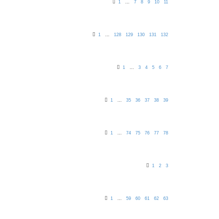
1
…
7
8
9
10
11
1
…
128
129
130
131
132
1
…
3
4
5
6
7
1
…
35
36
37
38
39
1
…
74
75
76
77
78
1
2
3
1
…
59
60
61
62
63