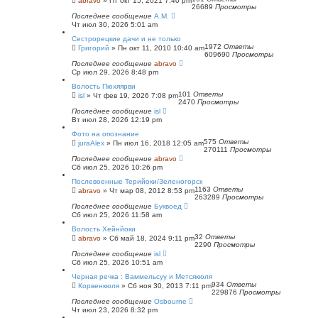
abravo
»
Пт окт 15, 2021 7:40 pm
26689
Просмотры
Последнее сообщение
А.М.
Чт июл 30, 2026 5:01 am
Сестрорецкие дачи и не только
1972
Ответы
Григорий
»
Пн окт 11, 2010 10:40 am
609690
Просмотры
Последнее сообщение
abravo
Ср июл 29, 2026 8:48 pm
Волость Пюхяярви
101
Ответы
isl
»
Чт фев 19, 2026 7:08 pm
2470
Просмотры
Последнее сообщение
isl
Вт июл 28, 2026 12:19 pm
Фото на опознание
575
Ответы
juraAlex
»
Пн июл 16, 2018 12:05 am
270111
Просмотры
Последнее сообщение
abravo
Сб июл 25, 2026 10:26 pm
Послевоенные Терийоки/Зеленогорск
1163
Ответы
abravo
»
Чт мар 08, 2012 8:53 pm
263289
Просмотры
Последнее сообщение
Буквоед
Сб июл 25, 2026 11:58 am
Волость Хейнйоки
32
Ответы
abravo
»
Сб май 18, 2024 9:11 pm
2290
Просмотры
Последнее сообщение
isl
Сб июл 25, 2026 10:51 am
Черная речка : Ваммельсуу и Метсякюля
934
Ответы
Корвенкюля
»
Сб ноя 30, 2013 7:11 pm
229876
Просмотры
Последнее сообщение
Osbourne
Чт июл 23, 2026 8:32 pm