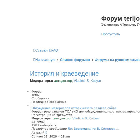
Форум terijo
Зеленогорск/Териоки. И
Пропустить
Ссылки
FAQ
На главную
Список форумов
Форумы на русском язык
История и краеведение
Модераторы:
автодоктор
,
Vladimir S. Kotlyar
Форум
Темы
Сообщения
Последнее сообщение
Обсуждение материалов исторического раздела сайта
Форум предназначен ТОЛЬКО для обсуждения конкретных материалов 
Регистрация не требуется.
Модераторы:
автодоктор
,
Vladimir S. Kotlyar
23
Темы
198
Сообщения
Последнее сообщение
Re: Воспоминания В. Соколова …
П
Аркадий
е
Ср июл 01, 2026 4:02 am
р