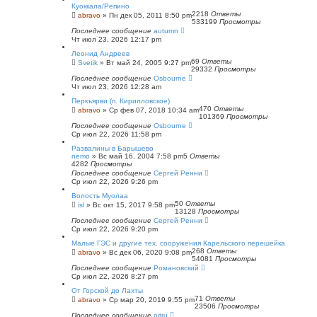
Куоккала/Репино
2218
Ответы
abravo
»
Пн дек 05, 2011 8:50 pm
533199
Просмотры
Последнее сообщение
autumn
Чт июл 23, 2026 12:17 pm
Леонид Андреев
69
Ответы
Svetik
»
Вт май 24, 2005 9:27 pm
29332
Просмотры
Последнее сообщение
Osbourne
Чт июл 23, 2026 12:28 am
Перкъярви (п. Кирилловское)
470
Ответы
abravo
»
Ср фев 07, 2018 10:34 am
101369
Просмотры
Последнее сообщение
Osbourne
Ср июл 22, 2026 11:58 pm
Развалины в Барышево
nemo
»
Вс май 16, 2004 7:58 pm
5
Ответы
4282
Просмотры
Последнее сообщение
Сергей Ренни
Ср июл 22, 2026 9:26 pm
Волость Муолаа
50
Ответы
isl
»
Вс окт 15, 2017 9:58 pm
13128
Просмотры
Последнее сообщение
Сергей Ренни
Ср июл 22, 2026 9:20 pm
Малые ГЭС и другие тех. сооружения Карельского перешейка
268
Ответы
abravo
»
Вс дек 06, 2020 9:08 pm
54081
Просмотры
Последнее сообщение
Романовский
Ср июл 22, 2026 8:27 pm
От Горской до Лахты
71
Ответы
abravo
»
Ср мар 20, 2019 9:55 pm
23506
Просмотры
Последнее сообщение
oitru