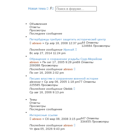
е
й
П
Р
Новая тема
т
о
а
и
и
с
к
п
с
ш
о
к
и
Объявления
с
р
Ответы
л
е
Просмотры
е
н
Последнее сообщение
д
н
н
ы
Петербуржцы требуют защитить исторический центр
е
й
44
Ответы
abravo
»
Ср апр 16, 2008 12:37 pm
м
124684
Просмотры
п
у
Последнее сообщение
о
ИринаК
с
Вс апр 27, 2014 11:24 pm
и
о
о
с
Обращение о сохранении усадьбы Суур-Мерийоки
б
к
abravo
»
Пн окт 17, 2005 9:28 pm
69
Ответы
щ
209388
Просмотры
е
Последнее сообщение
abravo
н
Пн окт 16, 2006 2:02 pm
и
ю
Письмо властям о сохранении военной истории
alexsvar
»
Ср апр 06, 2005 1:18 pm
77
Ответы
225585
Просмотры
Последнее сообщение
Olekkk
Ср авг 16, 2006 9:13 pm
Темы
Ответы
Просмотры
Последнее сообщение
Интересные ссылки
447
Ответы
abravo
»
Сб мар 08, 2008 3:15 pm
334455
Просмотры
Последнее сообщение
abravo
Чт фев 05, 2026 9:43 pm