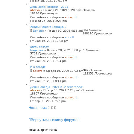
Пн окт 18, 2021 10:01 pm
День Зеленогорска - 2021
abravo
»
Пн июл 26, 2021 2:28 pm
0
Ответы
18336
Просмотры
Последнее сообщение
abravo
Пн июл 26, 2021 2:28 pm
Ужасы Нашего Городка 2
504
Ответы
Denchik
»
Пт дек 30, 2005 4:13 am
198170
Просмотры
Последнее сообщение
andr
Пт июл 16, 2021 12:08 pm
опять локдаун
Радищев
»
Вт июн 29, 2021 5:00 pm
1
Ответы
5708
Просмотры
Последнее сообщение
abravo
Вт июн 29, 2021 7:04 pm
И о погоде
399
Ответы
abravo
»
Ср дек 16, 2009 10:02 am
112359
Просмотры
Последнее сообщение
abravo
Вт июн 22, 2021 8:41 pm
День Победы - 2021 в Зеленогорске
abravo
»
Пт апр 30, 2021 7:26 pm
0
Ответы
18897
Просмотры
Последнее сообщение
abravo
Пт апр 30, 2021 7:26 pm
Новая тема
Вернуться к списку форумов
ПРАВА ДОСТУПА