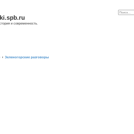
ki.spb.ru
стория и современность.
е
Зеленогорские разговоры