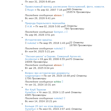
Пт июл 31, 2026 8:46 pm
Православный приход: расписание богослужений, фото, новости.
348
Ответы
Roqin
»
Пн апр 02, 2007 7:16 pm
153574
Просмотры
Последнее сообщение
abravo
Вс июл 26, 2026 9:41 pm
Природа Карельского перешейка
6
Ответы
А.М.
»
Пт янв 02, 2026 5:00 am
794
Просмотры
Последнее сообщение
Semyon..t
Пн апр 06, 2026 3:51 pm
Исторические курьёзы.
22
Ответы
nukola2
»
Пн мар 05, 2018 1:43 pm
16789
Просмотры
Последнее сообщение
nukola2
Вт ноя 04, 2025 5:21 pm
"Лесная школа" в Серово, Северный Артек etc.
Accidental
»
Сб дек 30, 2006 6:55 pm
70
Ответы
24006
Просмотры
Последнее сообщение
abravo
Вт авг 26, 2025 8:04 pm
Вопрос про исторические документы
rusgenproject
»
Пн окт 28, 2024 10:48 pm
2
Ответы
1756
Просмотры
Последнее сообщение
schlos
Чт окт 31, 2024 10:31 am
Яхт Клуб Териоки
ХулиGun
»
Чт июл 11, 2024 1:15 am
4
Ответы
4395
Просмотры
Последнее сообщение
nukola2
Вс июл 14, 2024 10:21 pm
Больше 20 лет на этом форуме
ХулиGun
»
Пн июл 01, 2024 2:07 am
1
Ответы