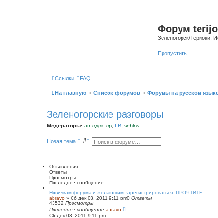
Форум terijo
Зеленогорск/Териоки. И
Пропустить
Ссылки
FAQ
На главную
Список форумов
Форумы на русском язык
Зеленогорские разговоры
Модераторы:
автодоктор
,
LB
,
schlos
П
Р
Новая тема
о
а
и
с
с
ш
к
и
Объявления
р
Ответы
е
Просмотры
н
Последнее сообщение
н
ы
Новичкам форума и желающим зарегистрироваться: ПРОЧТИТЕ
abravo
»
Сб дек 03, 2011 9:11 pm
й
0
Ответы
43532
Просмотры
п
Последнее сообщение
о
abravo
Сб дек 03, 2011 9:11 pm
и