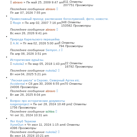
611
Ответы
abravo
»
Пн май 25, 2009 9:47 am
207751
Просмотры
Последнее сообщение
abravo
Пт авг 07, 2026 7:55 pm
Православный приход: расписание богослужений, фото, новости.
348
Ответы
Roqin
»
Пн апр 02, 2007 7:16 pm
153582
Просмотры
Последнее сообщение
abravo
Вс июл 26, 2026 9:41 pm
Природа Карельского перешейка
6
Ответы
А.М.
»
Пт янв 02, 2026 5:00 am
794
Просмотры
Последнее сообщение
Semyon..t
Пн апр 06, 2026 3:51 pm
Исторические курьёзы.
22
Ответы
nukola2
»
Пн мар 05, 2018 1:43 pm
16792
Просмотры
Последнее сообщение
nukola2
Вт ноя 04, 2025 5:21 pm
"Лесная школа" в Серово, Северный Артек etc.
Accidental
»
Сб дек 30, 2006 6:55 pm
70
Ответы
24006
Просмотры
Последнее сообщение
abravo
Вт авг 26, 2025 8:04 pm
Вопрос про исторические документы
rusgenproject
»
Пн окт 28, 2024 10:48 pm
2
Ответы
1756
Просмотры
Последнее сообщение
schlos
Чт окт 31, 2024 10:31 am
Яхт Клуб Териоки
ХулиGun
»
Чт июл 11, 2024 1:15 am
4
Ответы
4396
Просмотры
Последнее сообщение
nukola2
Вс июл 14, 2024 10:21 pm