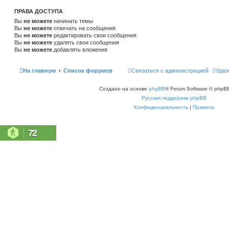
ПРАВА ДОСТУПА
Вы
не можете
начинать темы
Вы
не можете
отвечать на сообщения
Вы
не можете
редактировать свои сообщения
Вы
не можете
удалять свои сообщения
Вы
не можете
добавлять вложения
На главную
Список форумов
Связаться с администрацией
Удал
Создано на основе
phpBB
® Forum Software © phpBB
Русская поддержка phpBB
Конфиденциальность
|
Правила
72