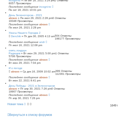
incogni-to
»
Пн окт 18, 2021 3:24 pm
2
Ответы
6057
Просмотры
Последнее сообщение
incogni-to
Пн окт 18, 2021 10:01 pm
День Зеленогорска - 2021
abravo
»
Пн июл 26, 2021 2:28 pm
0
Ответы
18348
Просмотры
Последнее сообщение
abravo
Пн июл 26, 2021 2:28 pm
Ужасы Нашего Городка 2
504
Ответы
Denchik
»
Пт дек 30, 2005 4:13 am
198177
Просмотры
Последнее сообщение
andr
Пт июл 16, 2021 12:08 pm
опять локдаун
Радищев
»
Вт июн 29, 2021 5:00 pm
1
Ответы
5708
Просмотры
Последнее сообщение
abravo
Вт июн 29, 2021 7:04 pm
И о погоде
399
Ответы
abravo
»
Ср дек 16, 2009 10:02 am
112361
Просмотры
Последнее сообщение
abravo
Вт июн 22, 2021 8:41 pm
День Победы - 2021 в Зеленогорске
abravo
»
Пт апр 30, 2021 7:26 pm
0
Ответы
18907
Просмотры
Последнее сообщение
abravo
Пт апр 30, 2021 7:26 pm
Новая тема
1649
Вернуться к списку форумов