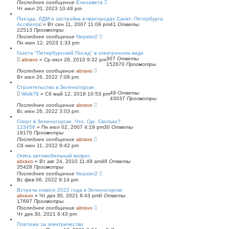
Последнее сообщение
Елизавета
Чт июл 20, 2023 10:48 pm
Поезда, ЛДМ и застройка в пригородах Санкт- Петербурга
Accidental
»
Вт сен 11, 2007 11:09 pm
41
Ответы
22513
Просмотры
Последнее сообщение
Nepster2
Пн июн 12, 2023 1:33 pm
Газета "Петербургский Посад" в электронном виде
307
Ответы
abravo
»
Ср июл 28, 2010 9:32 pm
152670
Просмотры
Последнее сообщение
abravo
Вт июл 26, 2022 7:08 pm
Строительство в Зеленогорске
49
Ответы
Wolk78
»
Сб май 12, 2018 10:53 pm
43037
Просмотры
Последнее сообщение
abravo
Вс июн 26, 2022 3:03 pm
Спорт в Зеленогорске. Что, Где, Сколько?
123456
»
Пн июл 02, 2007 4:19 pm
30
Ответы
19170
Просмотры
Последнее сообщение
abravo
Сб июн 11, 2022 9:42 pm
Опять автомобильный вопрос
abravo
»
Вт авг 24, 2010 11:49 am
48
Ответы
35428
Просмотры
Последнее сообщение
Nepster2
Вс фев 06, 2022 9:14 pm
Встреча нового 2022 года в Зеленогорске
abravo
»
Чт дек 30, 2021 8:43 pm
0
Ответы
17697
Просмотры
Последнее сообщение
abravo
Чт дек 30, 2021 8:43 pm
Платежи за электричество