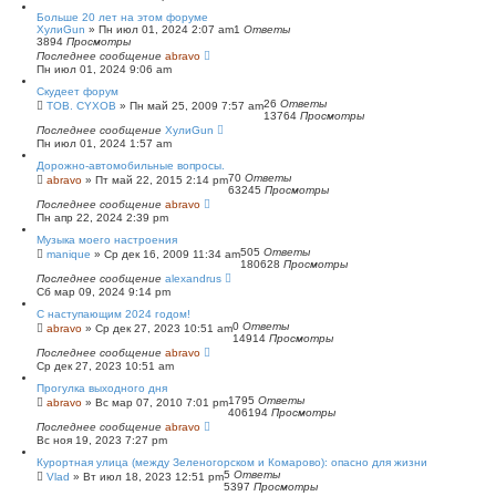
Больше 20 лет на этом форуме
ХулиGun
»
Пн июл 01, 2024 2:07 am
1
Ответы
3894
Просмотры
Последнее сообщение
abravo
Пн июл 01, 2024 9:06 am
Скудеет форум
26
Ответы
TOB. CYXOB
»
Пн май 25, 2009 7:57 am
13764
Просмотры
Последнее сообщение
ХулиGun
Пн июл 01, 2024 1:57 am
Дорожно-автомобильные вопросы.
70
Ответы
abravo
»
Пт май 22, 2015 2:14 pm
63245
Просмотры
Последнее сообщение
abravo
Пн апр 22, 2024 2:39 pm
Музыка моего настроения
505
Ответы
manique
»
Ср дек 16, 2009 11:34 am
180628
Просмотры
Последнее сообщение
alexandrus
Сб мар 09, 2024 9:14 pm
С наступающим 2024 годом!
0
Ответы
abravo
»
Ср дек 27, 2023 10:51 am
14914
Просмотры
Последнее сообщение
abravo
Ср дек 27, 2023 10:51 am
Прогулка выходного дня
1795
Ответы
abravo
»
Вс мар 07, 2010 7:01 pm
406194
Просмотры
Последнее сообщение
abravo
Вс ноя 19, 2023 7:27 pm
Курортная улица (между Зеленогорском и Комарово): опасно для жизни
5
Ответы
Vlad
»
Вт июл 18, 2023 12:51 pm
5397
Просмотры