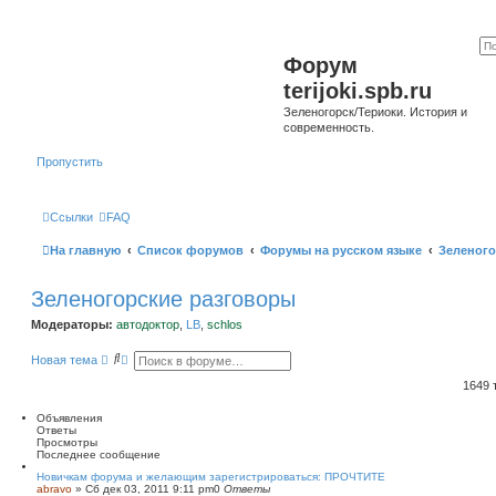
Форум
terijoki.spb.ru
Зеленогорск/Териоки. История и
современность.
Пропустить
Ссылки
FAQ
На главную
Список форумов
Форумы на русском языке
Зеленого
Зеленогорские разговоры
Модераторы:
автодоктор
,
LB
,
schlos
П
Р
Новая тема
о
а
и
с
1649
с
ш
к
и
Объявления
р
Ответы
е
Просмотры
н
Последнее сообщение
н
ы
Новичкам форума и желающим зарегистрироваться: ПРОЧТИТЕ
abravo
»
Сб дек 03, 2011 9:11 pm
й
0
Ответы