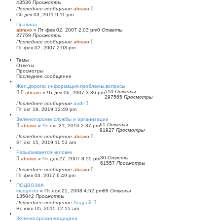
43536
Просмотры
п
Последнее сообщение
о
abravo
Сб дек 03, 2011 9:11 pm
и
с
Правила
к
abravo
»
Пт фев 02, 2007 2:03 pm
0
Ответы
27769
Просмотры
Последнее сообщение
abravo
Пт фев 02, 2007 2:03 pm
Темы
Ответы
Просмотры
Последнее сообщение
Жел.дорога: информация,проблемы,вопросы
510
Ответы
abravo
»
Чт дек 06, 2007 3:36 pm
297565
Просмотры
Последнее сообщение
andr
Пт окт 18, 2019 12:49 pm
Зеленогорские службы и организации
61
Ответы
abravo
»
Чт окт 21, 2010 2:37 pm
91927
Просмотры
Последнее сообщение
abravo
Вт окт 15, 2019 11:53 am
Разыскивается человек
30
Ответы
abravo
»
Чт дек 27, 2007 8:55 pm
61557
Просмотры
Последнее сообщение
abravo
Пт фев 03, 2017 6:49 pm
ПОДВОЗКА
incogni-to
»
Пт ноя 21, 2008 4:52 pm
88
Ответы
135842
Просмотры
Последнее сообщение
Андрей
Вс июл 05, 2015 12:15 am
Зеленогорская медицина