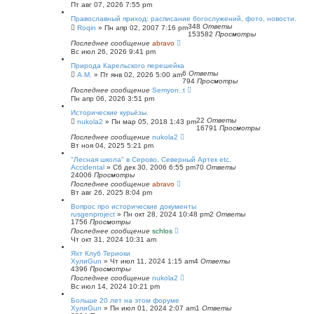
Пт авг 07, 2026 7:55 pm
Православный приход: расписание богослужений, фото, новости.
348
Ответы
Roqin
»
Пн апр 02, 2007 7:16 pm
153582
Просмотры
Последнее сообщение
abravo
Вс июл 26, 2026 9:41 pm
Природа Карельского перешейка
6
Ответы
А.М.
»
Пт янв 02, 2026 5:00 am
794
Просмотры
Последнее сообщение
Semyon..t
Пн апр 06, 2026 3:51 pm
Исторические курьёзы.
22
Ответы
nukola2
»
Пн мар 05, 2018 1:43 pm
16791
Просмотры
Последнее сообщение
nukola2
Вт ноя 04, 2025 5:21 pm
"Лесная школа" в Серово, Северный Артек etc.
Accidental
»
Сб дек 30, 2006 6:55 pm
70
Ответы
24006
Просмотры
Последнее сообщение
abravo
Вт авг 26, 2025 8:04 pm
Вопрос про исторические документы
rusgenproject
»
Пн окт 28, 2024 10:48 pm
2
Ответы
1756
Просмотры
Последнее сообщение
schlos
Чт окт 31, 2024 10:31 am
Яхт Клуб Териоки
ХулиGun
»
Чт июл 11, 2024 1:15 am
4
Ответы
4396
Просмотры
Последнее сообщение
nukola2
Вс июл 14, 2024 10:21 pm
Больше 20 лет на этом форуме
ХулиGun
»
Пн июл 01, 2024 2:07 am
1
Ответы