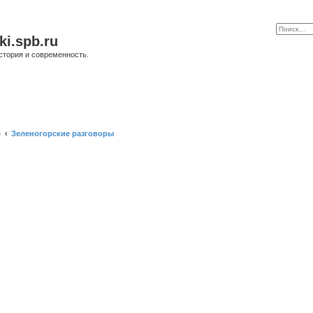
ki.spb.ru
стория и современность.
е
Зеленогорские разговоры