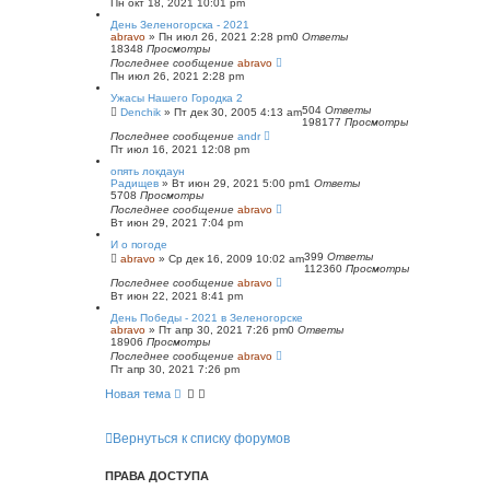
Пн окт 18, 2021 10:01 pm
День Зеленогорска - 2021
abravo
»
Пн июл 26, 2021 2:28 pm
0
Ответы
18348
Просмотры
Последнее сообщение
abravo
Пн июл 26, 2021 2:28 pm
Ужасы Нашего Городка 2
504
Ответы
Denchik
»
Пт дек 30, 2005 4:13 am
198177
Просмотры
Последнее сообщение
andr
Пт июл 16, 2021 12:08 pm
опять локдаун
Радищев
»
Вт июн 29, 2021 5:00 pm
1
Ответы
5708
Просмотры
Последнее сообщение
abravo
Вт июн 29, 2021 7:04 pm
И о погоде
399
Ответы
abravo
»
Ср дек 16, 2009 10:02 am
112360
Просмотры
Последнее сообщение
abravo
Вт июн 22, 2021 8:41 pm
День Победы - 2021 в Зеленогорске
abravo
»
Пт апр 30, 2021 7:26 pm
0
Ответы
18906
Просмотры
Последнее сообщение
abravo
Пт апр 30, 2021 7:26 pm
Новая тема
Вернуться к списку форумов
ПРАВА ДОСТУПА