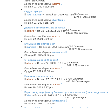
3894
Просмотры
Последнее сообщение
abravo
Пн июл 01, 2024 9:06 am
Скудеет форум
26
Ответы
TOB. CYXOB
»
Пн май 25, 2009 7:57 am
13764
Просмотры
Последнее сообщение
ХулиGun
Пн июл 01, 2024 1:57 am
Дорожно-автомобильные вопросы.
70
Ответы
abravo
»
Пт май 22, 2015 2:14 pm
63245
Просмотры
Последнее сообщение
abravo
Пн апр 22, 2024 2:39 pm
Музыка моего настроения
505
Ответы
manique
»
Ср дек 16, 2009 11:34 am
180628
Просмотры
Последнее сообщение
alexandrus
Сб мар 09, 2024 9:14 pm
С наступающим 2024 годом!
0
Ответы
abravo
»
Ср дек 27, 2023 10:51 am
14914
Просмотры
Последнее сообщение
abravo
Ср дек 27, 2023 10:51 am
Прогулка выходного дня
1795
Ответы
abravo
»
Вс мар 07, 2010 7:01 pm
406194
Просмотры
Последнее сообщение
abravo
Вс ноя 19, 2023 7:27 pm
Курортная улица (между Зеленогорском и Комарово): опасно для жиз
5
Ответы
Vlad
»
Вт июл 18, 2023 12:51 pm
5397
Просмотры
Последнее сообщение
Елизавета
Чт июл 20, 2023 10:48 pm