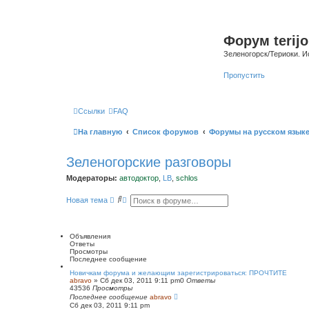
Форум terijo
Зеленогорск/Териоки. И
Пропустить
Ссылки
FAQ
На главную
Список форумов
Форумы на русском язык
Зеленогорские разговоры
Модераторы:
автодоктор
,
LB
,
schlos
П
Р
Новая тема
о
а
и
с
с
ш
к
и
Объявления
р
Ответы
е
Просмотры
н
Последнее сообщение
н
ы
Новичкам форума и желающим зарегистрироваться: ПРОЧТИТЕ
abravo
»
Сб дек 03, 2011 9:11 pm
й
0
Ответы
43536
Просмотры
п
Последнее сообщение
о
abravo
Сб дек 03, 2011 9:11 pm
и