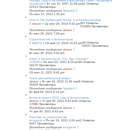
Поезда, ЛДМ и застройка в пригородах Санкт- Петербурга
Accidental
»
Вт сен 11, 2007 11:09 pm
41
Ответы
22513
Просмотры
Последнее сообщение
Nepster2
Пн июн 12, 2023 1:33 pm
Газета "Петербургский Посад" в электронном виде
307
Ответы
abravo
»
Ср июл 28, 2010 9:32 pm
152669
Просмотры
Последнее сообщение
abravo
Вт июл 26, 2022 7:08 pm
Строительство в Зеленогорске
49
Ответы
Wolk78
»
Сб май 12, 2018 10:53 pm
43037
Просмотры
Последнее сообщение
abravo
Вс июн 26, 2022 3:03 pm
Спорт в Зеленогорске. Что, Где, Сколько?
123456
»
Пн июл 02, 2007 4:19 pm
30
Ответы
19170
Просмотры
Последнее сообщение
abravo
Сб июн 11, 2022 9:42 pm
Опять автомобильный вопрос
abravo
»
Вт авг 24, 2010 11:49 am
48
Ответы
35428
Просмотры
Последнее сообщение
Nepster2
Вс фев 06, 2022 9:14 pm
Встреча нового 2022 года в Зеленогорске
abravo
»
Чт дек 30, 2021 8:43 pm
0
Ответы
17696
Просмотры
Последнее сообщение
abravo
Чт дек 30, 2021 8:43 pm
Платежи за электричество
incogni-to
»
Пн окт 18, 2021 3:24 pm
2
Ответы
6057
Просмотры
Последнее сообщение
incogni-to