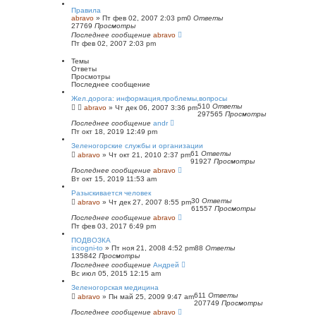
с
Правила
к
abravo
»
Пт фев 02, 2007 2:03 pm
0
Ответы
27769
Просмотры
Последнее сообщение
abravo
Пт фев 02, 2007 2:03 pm
Темы
Ответы
Просмотры
Последнее сообщение
Жел.дорога: информация,проблемы,вопросы
510
Ответы
abravo
»
Чт дек 06, 2007 3:36 pm
297565
Просмотры
Последнее сообщение
andr
Пт окт 18, 2019 12:49 pm
Зеленогорские службы и организации
61
Ответы
abravo
»
Чт окт 21, 2010 2:37 pm
91927
Просмотры
Последнее сообщение
abravo
Вт окт 15, 2019 11:53 am
Разыскивается человек
30
Ответы
abravo
»
Чт дек 27, 2007 8:55 pm
61557
Просмотры
Последнее сообщение
abravo
Пт фев 03, 2017 6:49 pm
ПОДВОЗКА
incogni-to
»
Пт ноя 21, 2008 4:52 pm
88
Ответы
135842
Просмотры
Последнее сообщение
Андрей
Вс июл 05, 2015 12:15 am
Зеленогорская медицина
611
Ответы
abravo
»
Пн май 25, 2009 9:47 am
207749
Просмотры
Последнее сообщение
abravo