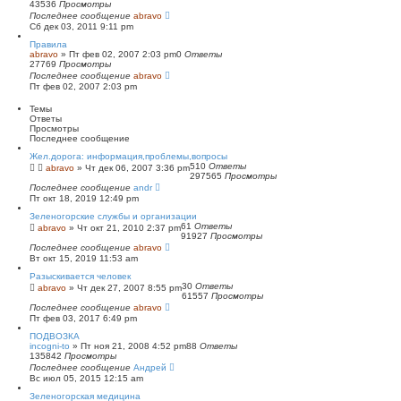
43536
Просмотры
п
Последнее сообщение
о
abravo
Сб дек 03, 2011 9:11 pm
и
с
Правила
к
abravo
»
Пт фев 02, 2007 2:03 pm
0
Ответы
27769
Просмотры
Последнее сообщение
abravo
Пт фев 02, 2007 2:03 pm
Темы
Ответы
Просмотры
Последнее сообщение
Жел.дорога: информация,проблемы,вопросы
510
Ответы
abravo
»
Чт дек 06, 2007 3:36 pm
297565
Просмотры
Последнее сообщение
andr
Пт окт 18, 2019 12:49 pm
Зеленогорские службы и организации
61
Ответы
abravo
»
Чт окт 21, 2010 2:37 pm
91927
Просмотры
Последнее сообщение
abravo
Вт окт 15, 2019 11:53 am
Разыскивается человек
30
Ответы
abravo
»
Чт дек 27, 2007 8:55 pm
61557
Просмотры
Последнее сообщение
abravo
Пт фев 03, 2017 6:49 pm
ПОДВОЗКА
incogni-to
»
Пт ноя 21, 2008 4:52 pm
88
Ответы
135842
Просмотры
Последнее сообщение
Андрей
Вс июл 05, 2015 12:15 am
Зеленогорская медицина