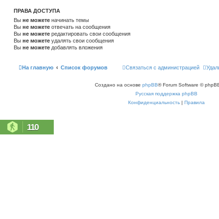
ПРАВА ДОСТУПА
Вы
не можете
начинать темы
Вы
не можете
отвечать на сообщения
Вы
не можете
редактировать свои сообщения
Вы
не можете
удалять свои сообщения
Вы
не можете
добавлять вложения
На главную
Список форумов
Связаться с администрацией
Удал
Создано на основе
phpBB
® Forum Software © phpBB
Русская поддержка phpBB
Конфиденциальность
|
Правила
110