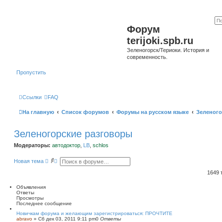
Форум
terijoki.spb.ru
Зеленогорск/Териоки. История и
современность.
Пропустить
Ссылки
FAQ
На главную
Список форумов
Форумы на русском языке
Зеленого
Зеленогорские разговоры
Модераторы:
автодоктор
,
LB
,
schlos
П
Р
Новая тема
о
а
и
с
1649
с
ш
к
и
Объявления
р
Ответы
е
Просмотры
н
Последнее сообщение
н
ы
Новичкам форума и желающим зарегистрироваться: ПРОЧТИТЕ
abravo
»
Сб дек 03, 2011 9:11 pm
й
0
Ответы