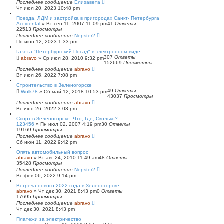
Последнее сообщение
Елизавета
Чт июл 20, 2023 10:48 pm
Поезда, ЛДМ и застройка в пригородах Санкт- Петербурга
Accidental
»
Вт сен 11, 2007 11:09 pm
41
Ответы
22513
Просмотры
Последнее сообщение
Nepster2
Пн июн 12, 2023 1:33 pm
Газета "Петербургский Посад" в электронном виде
307
Ответы
abravo
»
Ср июл 28, 2010 9:32 pm
152669
Просмотры
Последнее сообщение
abravo
Вт июл 26, 2022 7:08 pm
Строительство в Зеленогорске
49
Ответы
Wolk78
»
Сб май 12, 2018 10:53 pm
43037
Просмотры
Последнее сообщение
abravo
Вс июн 26, 2022 3:03 pm
Спорт в Зеленогорске. Что, Где, Сколько?
123456
»
Пн июл 02, 2007 4:19 pm
30
Ответы
19169
Просмотры
Последнее сообщение
abravo
Сб июн 11, 2022 9:42 pm
Опять автомобильный вопрос
abravo
»
Вт авг 24, 2010 11:49 am
48
Ответы
35428
Просмотры
Последнее сообщение
Nepster2
Вс фев 06, 2022 9:14 pm
Встреча нового 2022 года в Зеленогорске
abravo
»
Чт дек 30, 2021 8:43 pm
0
Ответы
17695
Просмотры
Последнее сообщение
abravo
Чт дек 30, 2021 8:43 pm
Платежи за электричество