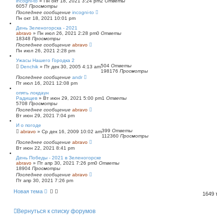
incogni-to
»
Пн окт 18, 2021 3:24 pm
2
Ответы
6057
Просмотры
Последнее сообщение
incogni-to
Пн окт 18, 2021 10:01 pm
День Зеленогорска - 2021
abravo
»
Пн июл 26, 2021 2:28 pm
0
Ответы
18348
Просмотры
Последнее сообщение
abravo
Пн июл 26, 2021 2:28 pm
Ужасы Нашего Городка 2
504
Ответы
Denchik
»
Пт дек 30, 2005 4:13 am
198176
Просмотры
Последнее сообщение
andr
Пт июл 16, 2021 12:08 pm
опять локдаун
Радищев
»
Вт июн 29, 2021 5:00 pm
1
Ответы
5708
Просмотры
Последнее сообщение
abravo
Вт июн 29, 2021 7:04 pm
И о погоде
399
Ответы
abravo
»
Ср дек 16, 2009 10:02 am
112360
Просмотры
Последнее сообщение
abravo
Вт июн 22, 2021 8:41 pm
День Победы - 2021 в Зеленогорске
abravo
»
Пт апр 30, 2021 7:26 pm
0
Ответы
18904
Просмотры
Последнее сообщение
abravo
Пт апр 30, 2021 7:26 pm
Новая тема
1649
Вернуться к списку форумов