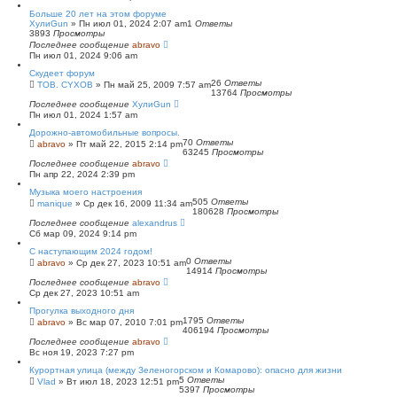
Больше 20 лет на этом форуме
ХулиGun
»
Пн июл 01, 2024 2:07 am
1
Ответы
3893
Просмотры
Последнее сообщение
abravo
Пн июл 01, 2024 9:06 am
Скудеет форум
26
Ответы
TOB. CYXOB
»
Пн май 25, 2009 7:57 am
13764
Просмотры
Последнее сообщение
ХулиGun
Пн июл 01, 2024 1:57 am
Дорожно-автомобильные вопросы.
70
Ответы
abravo
»
Пт май 22, 2015 2:14 pm
63245
Просмотры
Последнее сообщение
abravo
Пн апр 22, 2024 2:39 pm
Музыка моего настроения
505
Ответы
manique
»
Ср дек 16, 2009 11:34 am
180628
Просмотры
Последнее сообщение
alexandrus
Сб мар 09, 2024 9:14 pm
С наступающим 2024 годом!
0
Ответы
abravo
»
Ср дек 27, 2023 10:51 am
14914
Просмотры
Последнее сообщение
abravo
Ср дек 27, 2023 10:51 am
Прогулка выходного дня
1795
Ответы
abravo
»
Вс мар 07, 2010 7:01 pm
406194
Просмотры
Последнее сообщение
abravo
Вс ноя 19, 2023 7:27 pm
Курортная улица (между Зеленогорском и Комарово): опасно для жизни
5
Ответы
Vlad
»
Вт июл 18, 2023 12:51 pm
5397
Просмотры