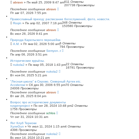
611
Ответы
abravo
»
Пн май 25, 2009 9:47 am
207738
Просмотры
Последнее сообщение
abravo
Пт авг 07, 2026 7:55 pm
Православный приход: расписание богослужений, фото, новости.
348
Ответы
Roqin
»
Пн апр 02, 2007 7:16 pm
153580
Просмотры
Последнее сообщение
abravo
Вс июл 26, 2026 9:41 pm
Природа Карельского перешейка
6
Ответы
А.М.
»
Пт янв 02, 2026 5:00 am
794
Просмотры
Последнее сообщение
Semyon..t
Пн апр 06, 2026 3:51 pm
Исторические курьёзы.
22
Ответы
nukola2
»
Пн мар 05, 2018 1:43 pm
16791
Просмотры
Последнее сообщение
nukola2
Вт ноя 04, 2025 5:21 pm
"Лесная школа" в Серово, Северный Артек etc.
Accidental
»
Сб дек 30, 2006 6:55 pm
70
Ответы
24006
Просмотры
Последнее сообщение
abravo
Вт авг 26, 2025 8:04 pm
Вопрос про исторические документы
rusgenproject
»
Пн окт 28, 2024 10:48 pm
2
Ответы
1756
Просмотры
Последнее сообщение
schlos
Чт окт 31, 2024 10:31 am
Яхт Клуб Териоки
ХулиGun
»
Чт июл 11, 2024 1:15 am
4
Ответы
4396
Просмотры
Последнее сообщение
nukola2
Вс июл 14, 2024 10:21 pm